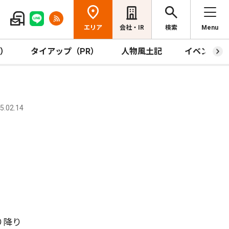
エリア
会社・IR
検索
Menu
R）
タイアップ（PR）
人物風土記
イベント
.02.14
り降り