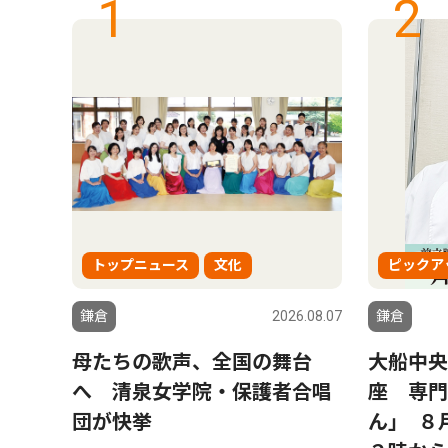
1
2
トップニュース
文化
ピックア
6.08.07
鎌倉
2026.08.07
鎌倉
さ
母たちの歌声、全国の舞台
大船中央
ワー
へ 清泉女学院・保護者合唱
座 専門
障害
団が快挙
ん｣ ８