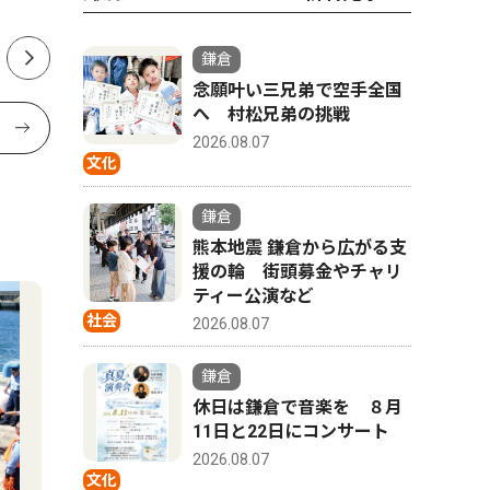
鎌倉
念願叶い三兄弟で空手全国
へ 村松兄弟の挑戦
2026.08.07
文化
鎌倉
熊本地震 鎌倉から広がる支
援の輪 街頭募金やチャリ
ティー公演など
社会
2026.08.07
鎌倉
休日は鎌倉で音楽を ８月
11日と22日にコンサート
2026.08.07
文化