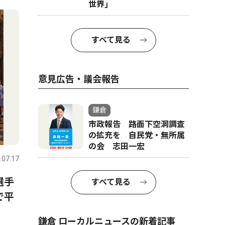
4
5
世界｣
すべて見る
意見広告・議会報告
鎌倉
市政報告 路面下空洞調査
文化
社会
の拡充を 自民党・無所属
の会 志田一宏
.07.17
鎌倉
2026.08.07
鎌倉
選手
休日は鎌倉で音楽を ８月11
熊本地震
すべて見る
で平
日と22日にコンサート
の輪 街
ー公演な
鎌倉 ローカルニュースの新着記事