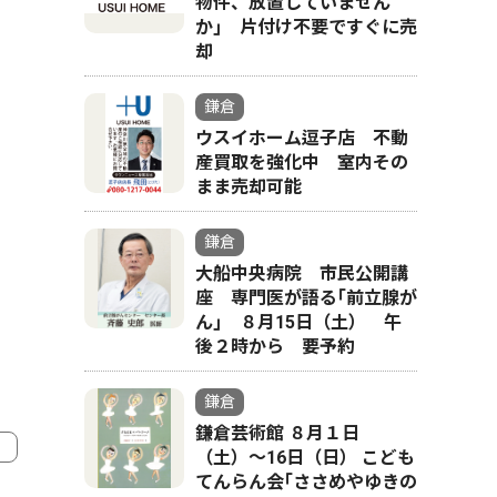
物件、放置していません
か｣ 片付け不要ですぐに売
却
鎌倉
ウスイホーム逗子店 不動
産買取を強化中 室内その
まま売却可能
鎌倉
大船中央病院 市民公開講
座 専門医が語る｢前立腺が
ん｣ ８月15日（土） 午
後２時から 要予約
鎌倉
鎌倉芸術館 ８月１日
（土）〜16日（日） こども
てんらん会｢ささめやゆきの