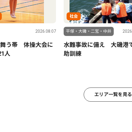
社会
2026.08.07
平塚・大磯・二宮・中井
2026
舞う帯 体操大会に
水難事故に備え 大磯港
21人
助訓練
エリア一覧を見る