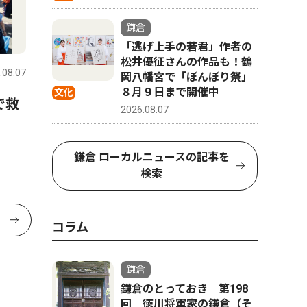
鎌倉
「逃げ上手の若君」作者の
松井優征さんの作品も！鶴
.08.07
岡八幡宮で「ぼんぼり祭」
８月９日まで開催中
文化
で救
2026.08.07
鎌倉 ローカルニュースの記事を
検索
コラム
鎌倉
鎌倉のとっておき 第198
回 徳川将軍家の鎌倉（そ