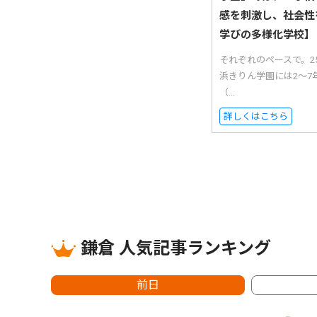
感を刺激し、社会性
学びの多様化学校】
それぞれのペースで。
浜きりん学園には2〜7
（...
詳しくはこちら
鎌倉 人気記事ランキング
前日