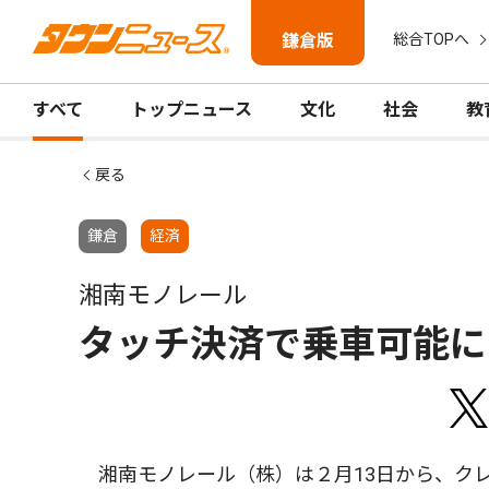
鎌倉版
総合TOPへ
すべて
トップニュース
文化
社会
教
戻る
鎌倉
経済
湘南モノレール
タッチ決済で乗車可能に
湘南モノレール（株）は２月13日から、ク