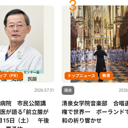
3
ップ（PR）
トップニュース
教育
2026.07.31
鎌倉
2026
病院 市民公開講
清泉女学院音楽部 合唱
医が語る｢前立腺が
権で世界一 ポーランド
月15日（土） 午後
和の祈り響かせ