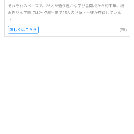
それぞれのペースで。25人が通う温かな学び舎開校から約半年。横
浜きりん学園には2〜7年生まで25人の児童・生徒が在籍している
（...
詳しくはこちら
(PR)