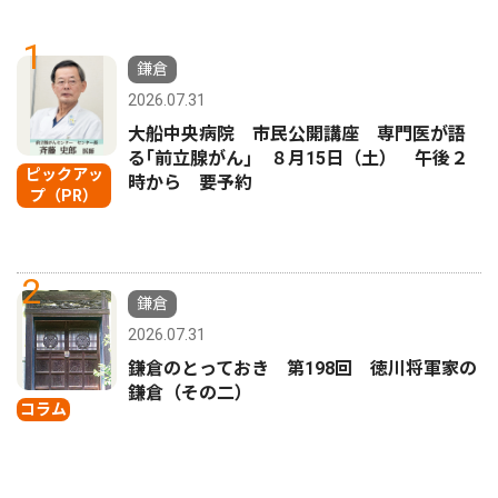
1
鎌倉
2026.07.31
大船中央病院 市民公開講座 専門医が語
る｢前立腺がん｣ ８月15日（土） 午後２
ピックアッ
時から 要予約
プ（PR）
2
鎌倉
2026.07.31
鎌倉のとっておき 第198回 徳川将軍家の
鎌倉（その二）
コラム