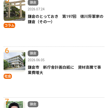
鎌倉
2026.07.24
鎌倉のとっておき 第197回 徳川将軍家の
鎌倉（その一）
コラム
6
鎌倉
2026.06.05
鎌倉市 新庁舎計画白紙に 資材高騰で事
業費増大
社会
7
鎌倉