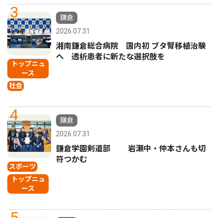
3
鎌倉
2026.07.31
湘南鎌倉総合病院 国内初 ブタ腎移植治験
へ 透析患者に新たな選択肢を
トップニュ
ース
社会
4
鎌倉
2026.07.31
鎌倉学園剣道部 岩瀬中・仲本さんも切
符つかむ
スポーツ
トップニュ
ース
5