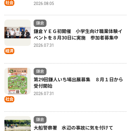
社会
2026.08.05
鎌倉
鎌倉ＹＥＧ初開催 小学生向け職業体験イ
ベントを８月30日に実施 参加者募集中
2026.07.31
経済
鎌倉
第29回鎌人いち場出展募集 ８月１日から
受付開始
2026.07.31
社会
鎌倉
大船警察署 水辺の事故に気を付けて