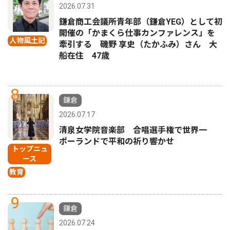
2026.07.31
鎌倉商工会議所青年部（鎌倉YEG）として初
開催の「かまくら仕事カンファレンス」を
人物風土記
牽引する 磯野 享史（たかふみ）さん 大
船在住 47歳
8
鎌倉
2026.07.17
清泉女学院音楽部 合唱選手権で世界一
ポーランドで平和の祈り響かせ
トップニュ
ース
教育
9
鎌倉
2026.07.24