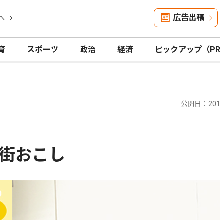
広告出稿
へ
育
スポーツ
政治
経済
ピックアップ（P
公開日：2013
街おこし