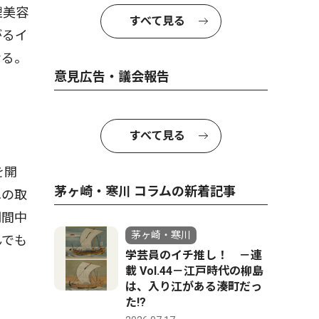
理美容
すべて見る
がるイ
なる。
意見広告・議会報告
すべて見る
を開
茅ヶ崎・寒川 コラムの新着記事
への取
期間中
茅ヶ崎・寒川
んでも
学芸員のイチ推し！ －連
載 Vol.44－江戸時代の柳島
は、入り江がある湊町だっ
た!?