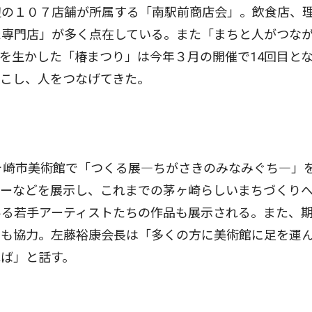
の１０７店舗が所属する「南駅前商店会」。飲食店、
た専門店」が多く点在している。また「まちと人がつな
を生かした「椿まつり」は今年３月の開催で14回目と
おこし、人をつなげてきた。
ヶ崎市美術館で「つくる展―ちがさきのみなみぐち―」
ターなどを展示し、これまでの茅ヶ崎らしいまちづくり
ある若手アーティストたちの作品も展示される。また、
とも協力。左藤裕康会長は「多くの方に美術館に足を運
ば」と話す。