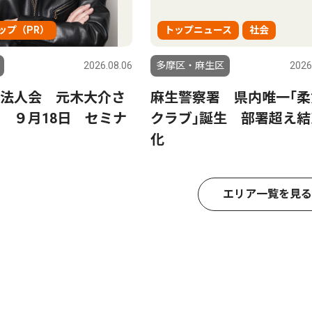
ップ（PR）
トップニュース
社会
2026.08.06
多摩区・麻生区
2026
法人会 元木大介さ
麻生警察署 県内唯一｢柔
 ９月18日 セミナ
クラブ｣誕生 部署超え結
化
エリア一覧を見る