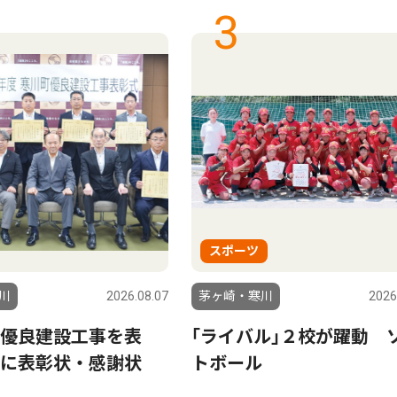
3
スポーツ
川
2026.08.07
茅ヶ崎・寒川
2026
優良建設工事を表
｢ライバル｣２校が躍動 
に表彰状・感謝状
トボール