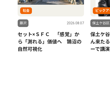
社会
ピックア
藤沢
2026.08.07
保土ケ谷区
セット×ＳＦＣ 「感覚」か
保土ケ谷
ら「測れる」価値へ 鵠沼の
ん来たる
自然可視化
ーで講演