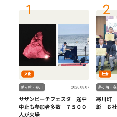
1
2
文化
社会
6.07.23
茅ヶ崎・寒川
2026.08.07
茅ヶ崎・寒
月８
サザンビーチフェスタ 途中
寒川町 
中止も参加者多数 ７５００
彰 ６社
人が来場