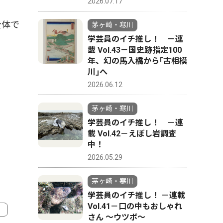
2026.07.17
全体で
茅ヶ崎・寒川
学芸員のイチ推し！ －連
載 Vol.43－国史跡指定100
年、幻の馬入橋から｢古相模
川｣へ
2026.06.12
茅ヶ崎・寒川
学芸員のイチ推し！ －連
載 Vol.42－えぼし岩調査
中！
2026.05.29
茅ヶ崎・寒川
学芸員のイチ推し！ －連載
Vol.41－口の中もおしゃれ
さん ～ウツボ～