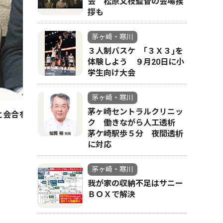
会 松原文枝監督の会場挨
拶も
茅ヶ崎・寒川
３人制バスケ ｢３Ｘ３｣を
体験しよう ９月20日に小
学生向け大会
茅ヶ崎・寒川
茅ヶ崎セントラルクリニッ
と会合を行うメンバーら（春秋会館）
ク 働きながら人工透析
茅ケ崎駅歩５分 夜間透析
に対応
茅ヶ崎・寒川
我が家の収納不足はサニー
ＢＯＸで解決