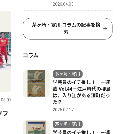
2026.04.03
4
5
茅ヶ崎・寒川 コラムの記事を検
索
コラム
茅ヶ崎・寒川
学芸員のイチ推し！ －連
社会
文化
載 Vol.44－江戸時代の柳島
は、入り江がある湊町だっ
.08.07
茅ヶ崎・寒川
2026.08.07
茅ヶ崎・寒
た!?
2026.07.17
ソフ
休業のお知らせ
８月８日
茅ヶ崎・寒川
学芸員のイチ推し！ －連