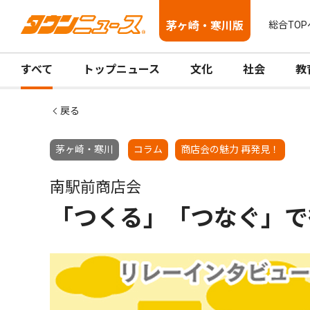
茅ヶ崎・寒川版
総合TOP
すべて
トップニュース
文化
社会
教
戻る
茅ヶ崎・寒川
コラム
商店会の魅力 再発見！
南駅前商店会
「つくる」「つなぐ」で