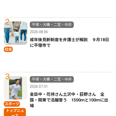
2
平塚・大磯・二宮・中井
2026.08.06
成年後見新制度を弁護士が解説 ９月18日
に平塚市で
社会
3
平塚・大磯・二宮・中井
2026.07.31
金目中・花待さん土沢中・荻野さん 全
国・関東で活躍誓う 1500ｍと100ｍに出
スポーツ
場
トップニュ
ース