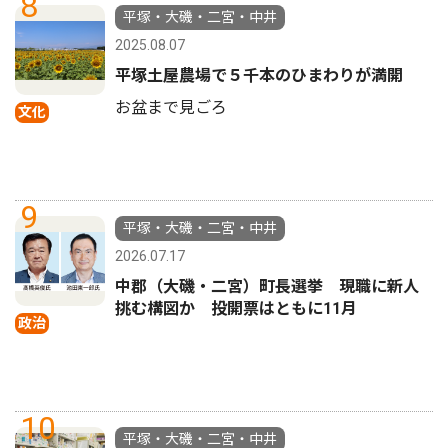
8
平塚・大磯・二宮・中井
2025.08.07
平塚土屋農場で５千本のひまわりが満開
お盆まで見ごろ
文化
9
平塚・大磯・二宮・中井
2026.07.17
中郡（大磯・二宮）町長選挙 現職に新人
挑む構図か 投開票はともに11月
政治
10
平塚・大磯・二宮・中井