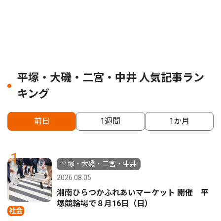
平塚・大磯・二宮・中井 人気記事ラン
キング
前日
1週間
1か月
1
平塚・大磯・二宮・中井
2026.08.05
湘南ひらつかふれあいマーケット 開催 平
塚競輪場で８月16日（日）
社会