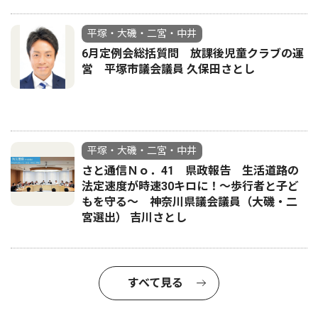
平塚・大磯・二宮・中井
6月定例会総括質問 放課後児童クラブの運
営 平塚市議会議員 久保田さとし
平塚・大磯・二宮・中井
さと通信Ｎｏ．41 県政報告 生活道路の
法定速度が時速30キロに！〜歩行者と子ど
もを守る〜 神奈川県議会議員（大磯・二
宮選出） 吉川さとし
すべて見る