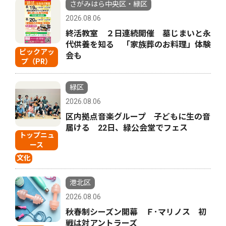
さがみはら中央区・緑区
2026.08.06
終活教室 ２日連続開催 墓じまいと永
代供養を知る 「家族葬のお料理」体験
ピックアッ
会も
プ（PR）
緑区
2026.08.06
区内拠点音楽グループ 子どもに生の音
届ける 22日、緑公会堂でフェス
トップニュ
ース
文化
港北区
2026.08.06
秋春制シーズン開幕 Ｆ･マリノス 初
戦は対アントラーズ