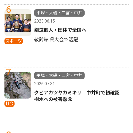
6
平塚・大磯・二宮・中井
2023.06.15
剣道個人・団体で全国へ
敬武館 県大会で活躍
スポーツ
7
平塚・大磯・二宮・中井
2026.07.31
クビアカツヤカミキリ 中井町で初確認
樹木への被害懸念
社会