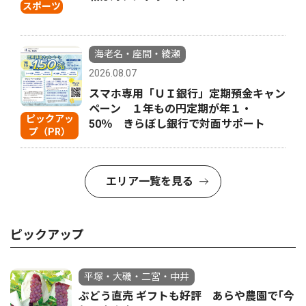
スポーツ
海老名・座間・綾瀬
2026.08.07
スマホ専用「ＵＩ銀行」定期預金キャン
ペーン １年もの円定期が年１・
ピックアッ
50％ きらぼし銀行で対面サポート
プ（PR）
エリア一覧を見る
ピックアップ
平塚・大磯・二宮・中井
ぶどう直売 ギフトも好評 あらや農園で｢今