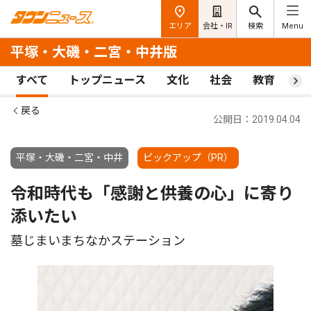
エリア
会社・IR
検索
Menu
平塚・大磯・二宮・中井版
すべて
トップニュース
文化
社会
教育
ス
戻る
公開日：2019.04.04
平塚・大磯・二宮・中井
ピックアップ（PR）
令和時代も「感謝と供養の心」に寄り
添いたい
墓じまいまちなかステーション