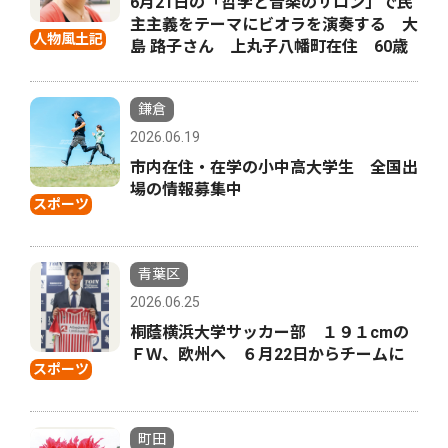
6月21日の「哲学と音楽のサロン」で民
主主義をテーマにビオラを演奏する 大
人物風土記
島 路子さん 上丸子八幡町在住 60歳
鎌倉
2026.06.19
市内在住・在学の小中高大学生 全国出
場の情報募集中
スポーツ
青葉区
2026.06.25
桐蔭横浜大学サッカー部 １９１cmの
ＦＷ、欧州へ ６月22日からチームに
スポーツ
町田