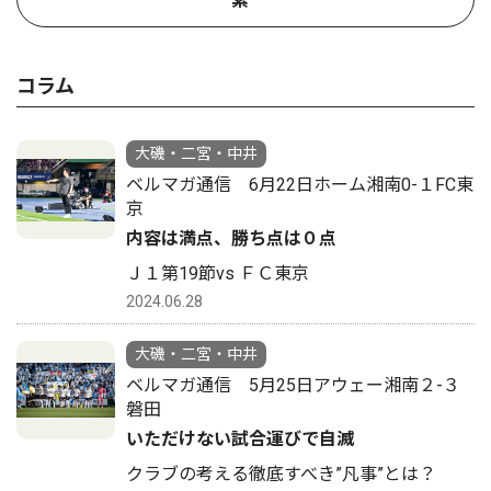
索
コラム
大磯・二宮・中井
ベルマガ通信 6月22日ホーム湘南0-１FC東
京
内容は満点、勝ち点は０点
Ｊ１第19節vs ＦＣ東京
2024.06.28
大磯・二宮・中井
ベルマガ通信 5月25日アウェー湘南２-３
磐田
いただけない試合運びで自滅
クラブの考える徹底すべき”凡事”とは？