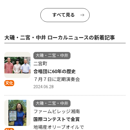
すべて見る
大磯・二宮・中井 ローカルニュースの新着記事
大磯・二宮・中井
二宮町
合唱団に60年の歴史
７月７日に定期演奏会
文化
2024.06.28
大磯・二宮・中井
ファームビレッジ湘南
国際コンテストで金賞
地場産オリーブオイルで