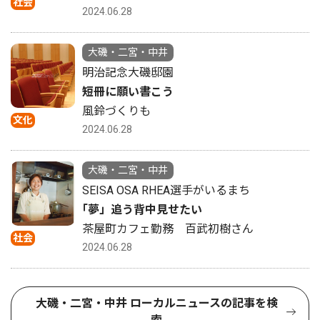
社会
2024.06.28
大磯・二宮・中井
明治記念大磯邸園
短冊に願い書こう
風鈴づくりも
文化
2024.06.28
大磯・二宮・中井
SEISA OSA RHEA選手がいるまち
｢夢」追う背中見せたい
茶屋町カフェ勤務 百武初樹さん
社会
2024.06.28
大磯・二宮・中井 ローカルニュースの記事を検