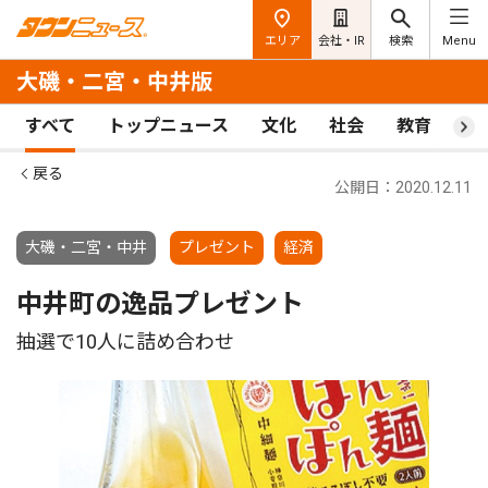
エリア
会社・IR
検索
Menu
大磯・二宮・中井版
すべて
トップニュース
文化
社会
教育
ス
戻る
公開日：2020.12.11
大磯・二宮・中井
プレゼント
経済
中井町の逸品プレゼント
抽選で10人に詰め合わせ