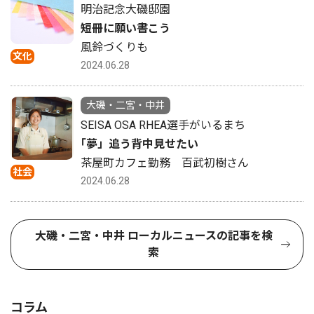
明治記念大磯邸園
短冊に願い書こう
風鈴づくりも
文化
2024.06.28
大磯・二宮・中井
SEISA OSA RHEA選手がいるまち
｢夢」追う背中見せたい
茶屋町カフェ勤務 百武初樹さん
社会
2024.06.28
大磯・二宮・中井 ローカルニュースの記事を検
索
コラム