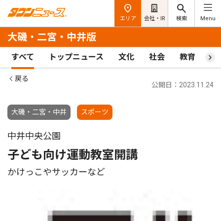
エリア
会社・IR
検索
Menu
大磯・二宮・中井版
すべて
トップニュース
文化
社会
教育
ス
戻る
公開日：2023.11.24
大磯・二宮・中井
スポーツ
中井中央公園
子ども向け運動教室開講
かけっこやサッカーなど