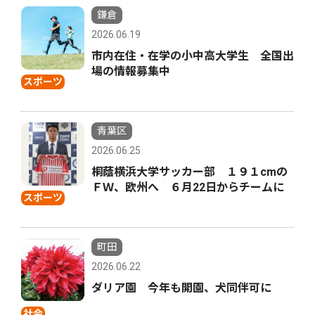
鎌倉
2026.06.19
市内在住・在学の小中高大学生 全国出
場の情報募集中
スポーツ
青葉区
2026.06.25
桐蔭横浜大学サッカー部 １９１cmの
ＦＷ、欧州へ ６月22日からチームに
スポーツ
町田
2026.06.22
ダリア園 今年も開園、犬同伴可に
社会