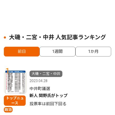
大磯・二宮・中井 人気記事ランキング
前日
1週間
1か月
1
大磯・二宮・中井
2023.04.28
中井町議選
新人 関野氏がトップ
トップニュ
ース
投票率は前回下回る
政治