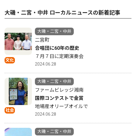
大磯・二宮・中井 ローカルニュースの新着記事
大磯・二宮・中井
二宮町
合唱団に60年の歴史
７月７日に定期演奏会
文化
2024.06.28
大磯・二宮・中井
ファームビレッジ湘南
国際コンテストで金賞
地場産オリーブオイルで
社会
2024.06.28
大磯・二宮・中井