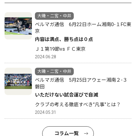
大磯・二宮・中井
ベルマガ通信 6月22日ホーム湘南0-１FC東
京
内容は満点、勝ち点は０点
Ｊ１第19節vs ＦＣ東京
2024.06.28
大磯・二宮・中井
ベルマガ通信 5月25日アウェー湘南２-３
磐田
いただけない試合運びで自滅
クラブの考える徹底すべき”凡事”とは？
2024.05.31
コラム一覧