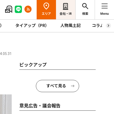
エリア
会社・IR
検索
Menu
R）
タイアップ（PR）
人物風土記
コラム
.05.31
ピックアップ
すべて見る
意見広告・議会報告