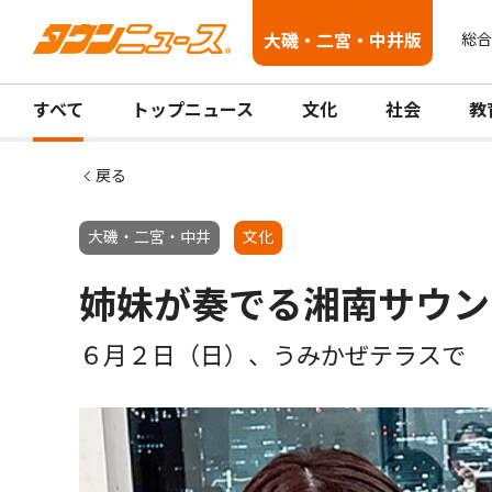
大磯・二宮・中井版
総合
すべて
トップニュース
文化
社会
教
戻る
大磯・二宮・中井
文化
姉妹が奏でる湘南サウン
６月２日（日）、うみかぜテラスで