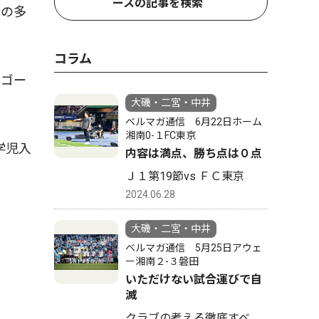
ースの記事を検索
ノの多
コラム
ーゴー
大磯・二宮・中井
ベルマガ通信 6月22日ホーム
湘南0-１FC東京
学児入
内容は満点、勝ち点は０点
Ｊ１第19節vs ＦＣ東京
2024.06.28
大磯・二宮・中井
ベルマガ通信 5月25日アウェ
ー湘南２-３磐田
いただけない試合運びで自
滅
クラブの考える徹底すべ