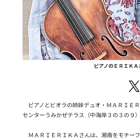
ピアノのＥＲＩＫＡ
ピアノとビオラの姉妹デュオ・ＭＡＲＩＥＲ
センターうみかぜテラス（中海岸３の３の９
ＭＡＲＩＥＲＩＫＡさんは、湘南をモチーフ