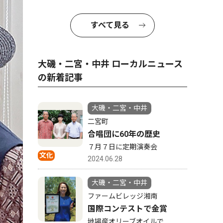
すべて見る
大磯・二宮・中井 ローカルニュース
の新着記事
大磯・二宮・中井
二宮町
合唱団に60年の歴史
７月７日に定期演奏会
文化
2024.06.28
大磯・二宮・中井
ファームビレッジ湘南
国際コンテストで金賞
地場産オリーブオイルで