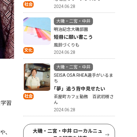
社会
2024.06.28
大磯・二宮・中井
明治記念大磯邸園
短冊に願い書こう
風鈴づくりも
文化
2024.06.28
大磯・二宮・中井
SEISA OSA RHEA選手がいるま
ち
｢夢」追う背中見せたい
社会
茶屋町カフェ勤務 百武初樹さ
験学習
ん
2024.06.28
大磯・二宮・中井 ローカルニュ
や、