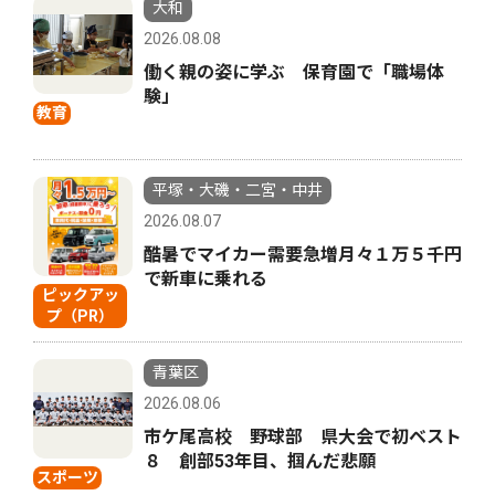
大和
2026.08.08
働く親の姿に学ぶ 保育園で「職場体
験」
教育
平塚・大磯・二宮・中井
2026.08.07
酷暑でマイカー需要急増月々１万５千円
で新車に乗れる
ピックアッ
プ（PR）
青葉区
2026.08.06
市ケ尾高校 野球部 県大会で初ベスト
８ 創部53年目、掴んだ悲願
スポーツ