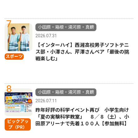
7
小田原・箱根・湯河原・真鶴
2026.07.31
【インターハイ】西湘高校男子ソフトテニ
ス部・小澤さん、芹澤さんペア「最後の挑
スポーツ
戦楽しむ」
8
小田原・箱根・湯河原・真鶴
2026.07.11
昨年好評の科学イベント再び 小学生向け
「夏の実験科学教室」 ８／８（土）、小
ピックアッ
田原アリーナで先着１００人【参加無料】
プ（PR）