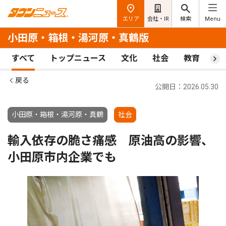
エリア
会社・IR
検索
Menu
小田原・箱根・湯河原・真鶴版
すべて
トップニュース
文化
社会
教育
ス
戻る
公開日：2026.05.30
小田原・箱根・湯河原・真鶴
社会
輸入依存の脆さ痛感 原油高の影響、
小田原市内企業でも