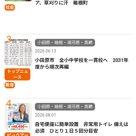
ア、草刈りに汗 箱根町
社会
3
小田原・箱根・湯河原・真鶴
2026.06.13
小田原市 全小中学校を一貫校へ 2031年
度から順次再編
トップニュ
ース
教育
4
小田原・箱根・湯河原・真鶴
2026.08.01
自宅便座に簡単設置 非常用トイレ 備えは
必須 ひとり１日５回分目安
ピックアッ