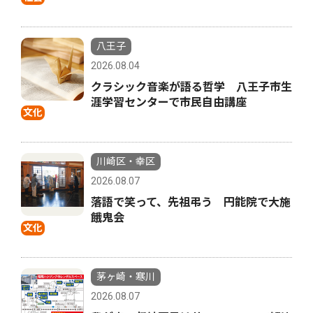
八王子
2026.08.04
クラシック音楽が語る哲学 八王子市生
涯学習センターで市民自由講座
文化
川崎区・幸区
2026.08.07
落語で笑って、先祖弔う 円能院で大施
餓鬼会
文化
茅ヶ崎・寒川
2026.08.07