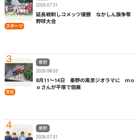
2026.07.31
延長戦制しコメッツ優勝 なかしん旗争奪
野球大会
スポーツ
3
秦野
2026.08.03
8月11〜14日 秦野の風景ジオラマに ｍｏ
ｏさんが平塚で個展
文化
4
秦野
2026.07.31