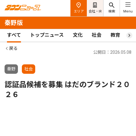
エリア
会社・IR
検索
Menu
秦野版
すべて
トップニュース
文化
社会
教育
ス
戻る
公開日：2026.05.08
秦野
社会
認証品候補を募集 はだのブランド２０
２６