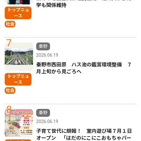
学も関係維持
トップニュ
ース
社会
7
秦野
2026.06.19
秦野市西田原 ハス池の鑑賞環境整備 ７
月上旬から見ごろへ
トップニュ
ース
社会
8
秦野
2026.06.19
子育て世代に朗報！ 室内遊び場７月１日
オープン 「はだのにこにこおもちゃパー