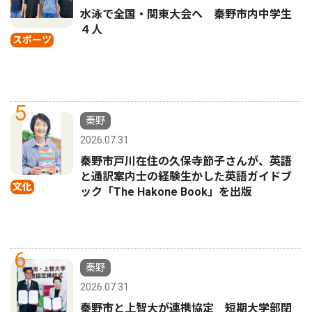
水泳で全国・関東大会へ 秦野市内中学生
４人
スポーツ
5
秦野
2026.07.31
秦野市戸川在住の久保寺節子さんが、英語
と通訳案内士の経験生かした英語ガイドブ
文化
ック「The Hakone Book」を出版
6
秦野
2026.07.31
秦野市と上智大が連携協定 短期大学部閉