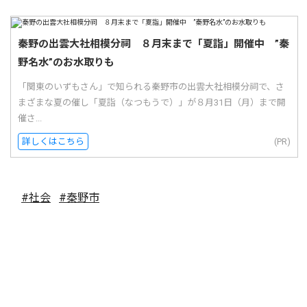
秦野の出雲大社相模分祠 ８月末まで「夏詣」開催中 ”秦
野名水”のお水取りも
「関東のいずもさん」で知られる秦野市の出雲大社相模分祠で、さ
まざまな夏の催し「夏詣（なつもうで）」が８月31日（月）まで開
催さ...
詳しくはこちら
(PR)
#社会
#秦野市