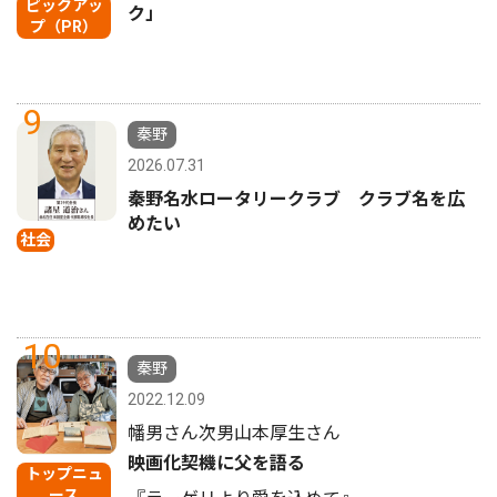
ピックアッ
ク」
プ（PR）
9
秦野
2026.07.31
秦野名水ロータリークラブ クラブ名を広
めたい
社会
10
秦野
2022.12.09
幡男さん次男山本厚生さん
映画化契機に父を語る
トップニュ
ース