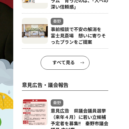
ラム 育ったのは、｢人への
深い信頼感｣
秦野
事前相談で不安の解消を
富士見斎場 想いに寄りそ
ったプランをご提案
すべて見る
意見広告・議会報告
秦野
意見広告 県議会議員選挙
（来年４月）に若い立候補
予定者を募集‼ 秦野市議会