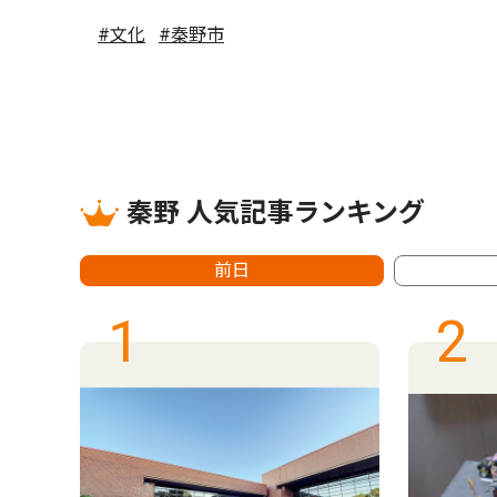
#文化
#秦野市
秦野 人気記事ランキング
前日
1
2