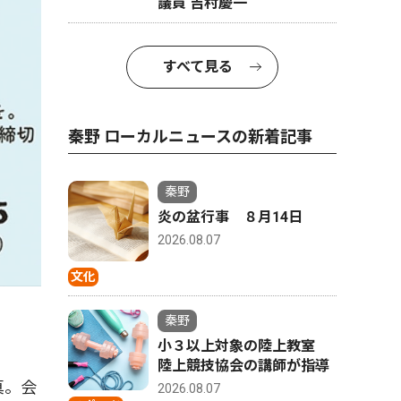
議員 吉村慶一
すべて見る
秦野 ローカルニュースの新着記事
秦野
炎の盆行事 ８月14日
2026.08.07
文化
秦野
小３以上対象の陸上教室
陸上競技協会の講師が指導
真。会
2026.08.07