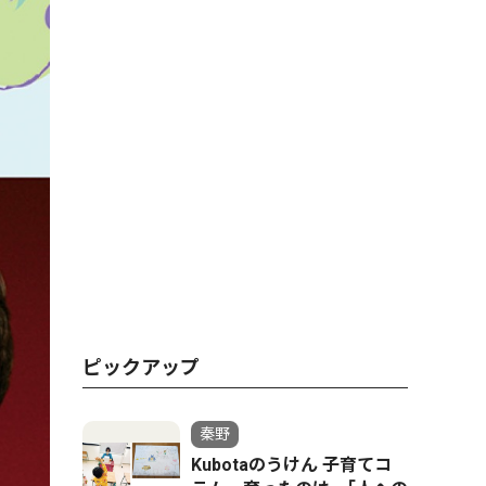
ピックアップ
秦野
Kubotaのうけん 子育てコ