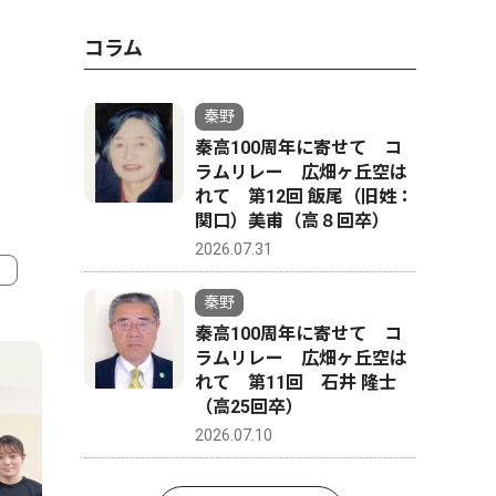
コラム
秦野
秦高100周年に寄せて コ
ラムリレー 広畑ヶ丘空は
れて 第12回 飯尾（旧姓：
関口）美甫（高８回卒）
2026.07.31
秦野
4
5
秦高100周年に寄せて コ
ラムリレー 広畑ヶ丘空は
れて 第11回 石井 隆士
（高25回卒）
2026.07.10