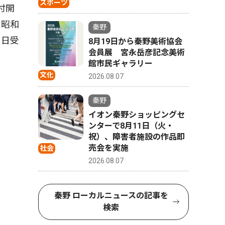
スポーツ
付開
、昭和
秦野
当日受
8月19日から秦野美術協会
会員展 宮永岳彦記念美術
館市民ギャラリー
文化
2026.08.07
秦野
イオン秦野ショッピングセ
ンターで8月11日（火・
祝）、障害者施設の作品即
売会を実施
社会
2026.08.07
秦野 ローカルニュースの記事を
検索