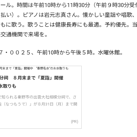
ル。時間は午前10時から11時30分（午前９時30分受
日払い）。ピアノは岩元志真さん。懐かしい童謡や唱歌
ともに歌う。歌うことは健康長寿にも最適。予約優先。
共交通機関で来場を。
７・００２５、午前10時から午後５時。水曜休館。
分祠 ８月末まで「夏詣」開催
水取りも
で知られる秦野市の出雲大社相模分祠で、さ
詣（なつもうで）」が８月31日（月）まで開
(PR)