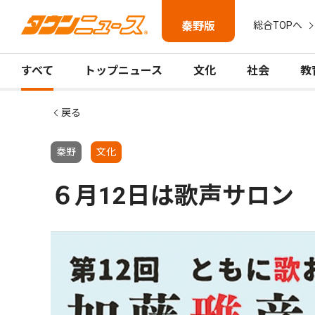
秦野版
総合TOPへ
すべて
トップニュース
文化
社会
教
戻る
秦野
文化
６月12日は歌声サロン