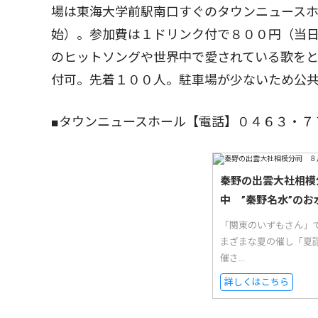
場は東海大学前駅南口すぐのタウンニュースホー
始）。参加費は１ドリンク付で８００円（当
のヒットソングや世界中で愛されている歌を
付可。先着１００人。駐車場が少ないため公
■タウンニュースホール【電話】０４６３・７
秦野の出雲大社相模
中 ”秦野名水”のお
「関東のいずもさん」
まざまな夏の催し「夏
催さ...
詳しくはこちら