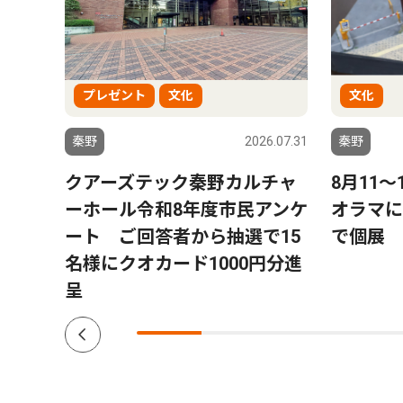
プレゼント
文化
文化
6.08.01
秦野
2026.07.31
秦野
ー」
クアーズテック秦野カルチャ
8月11
トにパ
ーホール令和8年度市民アンケ
オラマに
プ数
ート ご回答者から抽選で15
で個展
名様にクオカード1000円分進
呈