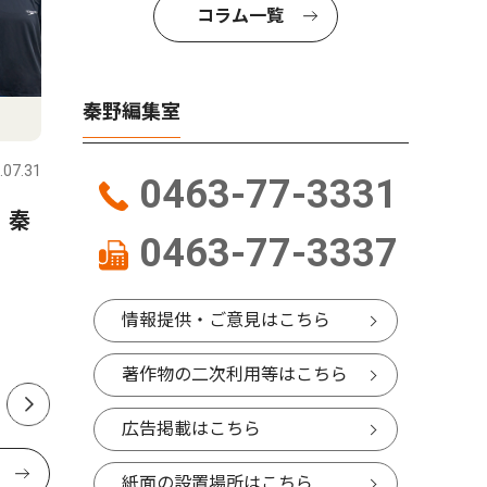
コラム一覧
秦野編集室
スポーツ
文化
.07.31
秦野
2026.07.31
秦野
0463-77-3331
 秦
延長戦制しコメッツ優勝 な
秦野市戸
0463-77-3337
かしん旗争奪野球大会
さんが、
経験生か
ク「The 
情報提供・ご意見はこちら
版
著作物の二次利用等はこちら
広告掲載はこちら
紙面の設置場所はこちら