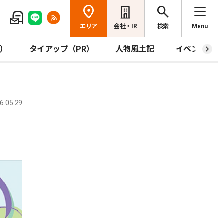
エリア
会社・IR
検索
Menu
R）
タイアップ（PR）
人物風土記
イベント
.05.29