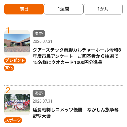
前日
1週間
1か月
1
秦野
2026.07.31
クアーズテック秦野カルチャーホール令和8
年度市民アンケート ご回答者から抽選で
プレゼント
15名様にクオカード1000円分進呈
文化
2
秦野
2026.07.31
延長戦制しコメッツ優勝 なかしん旗争奪
野球大会
スポーツ