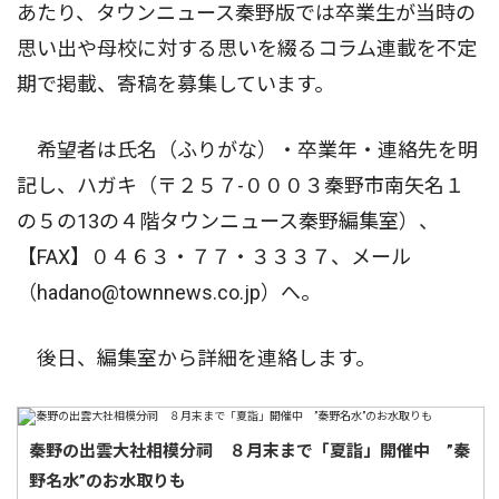
あたり、タウンニュース秦野版では卒業生が当時の
思い出や母校に対する思いを綴るコラム連載を不定
期で掲載、寄稿を募集しています。
希望者は氏名（ふりがな）・卒業年・連絡先を明
記し、ハガキ（〒２５７-０００３秦野市南矢名１
の５の13の４階タウンニュース秦野編集室）、
【FAX】０４６３・７７・３３３７、メール
（hadano@townnews.co.jp）へ。
後日、編集室から詳細を連絡します。
秦野の出雲大社相模分祠 ８月末まで「夏詣」開催中 ”秦
野名水”のお水取りも