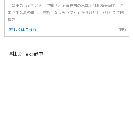
「関東のいずもさん」で知られる秦野市の出雲大社相模分祠で、さ
まざまな夏の催し「夏詣（なつもうで）」が８月31日（月）まで開
催さ...
詳しくはこちら
(PR)
#社会
#秦野市