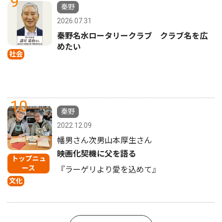
9
秦野
2026.07.31
秦野名水ロータリークラブ クラブ名を広
めたい
社会
10
秦野
2022.12.09
幡男さん次男山本厚生さん
映画化契機に父を語る
トップニュ
ース
『ラーゲリより愛を込めて』
文化