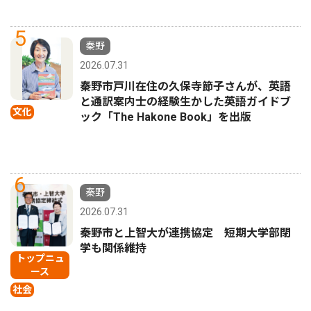
5
秦野
2026.07.31
秦野市戸川在住の久保寺節子さんが、英語
と通訳案内士の経験生かした英語ガイドブ
文化
ック「The Hakone Book」を出版
6
秦野
2026.07.31
秦野市と上智大が連携協定 短期大学部閉
学も関係維持
トップニュ
ース
社会