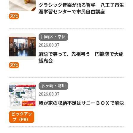
クラシック音楽が語る哲学 八王子市生
涯学習センターで市民自由講座
文化
川崎区・幸区
2026.08.07
落語で笑って、先祖弔う 円能院で大施
餓鬼会
文化
茅ヶ崎・寒川
2026.08.07
我が家の収納不足はサニーＢＯＸで解決
ピックアッ
プ（PR）