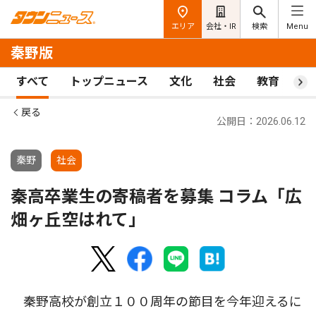
エリア
会社・IR
検索
Menu
秦野版
すべて
トップニュース
文化
社会
教育
ス
戻る
公開日：2026.06.12
秦野
社会
秦高卒業生の寄稿者を募集 コラム「広
畑ヶ丘空はれて」
秦野高校が創立１００周年の節目を今年迎えるに