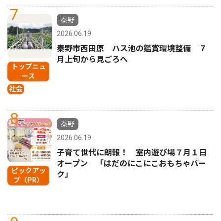
7
秦野
2026.06.19
秦野市西田原 ハス池の鑑賞環境整備 ７
月上旬から見ごろへ
トップニュ
ース
社会
8
秦野
2026.06.19
子育て世代に朗報！ 室内遊び場７月１日
オープン 「はだのにこにこおもちゃパー
ピックアッ
ク」
プ（PR）