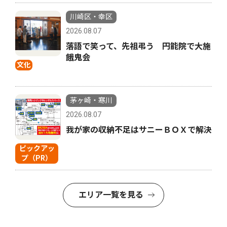
川崎区・幸区
2026.08.07
落語で笑って、先祖弔う 円能院で大施
餓鬼会
文化
茅ヶ崎・寒川
2026.08.07
我が家の収納不足はサニーＢＯＸで解決
ピックアッ
プ（PR）
エリア一覧を見る