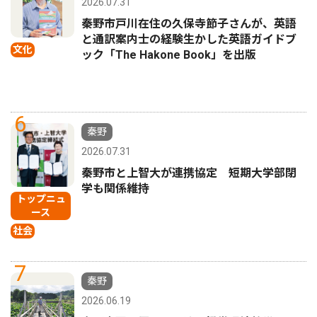
2026.07.31
秦野市戸川在住の久保寺節子さんが、英語
と通訳案内士の経験生かした英語ガイドブ
文化
ック「The Hakone Book」を出版
6
秦野
2026.07.31
秦野市と上智大が連携協定 短期大学部閉
学も関係維持
トップニュ
ース
社会
7
秦野
2026.06.19