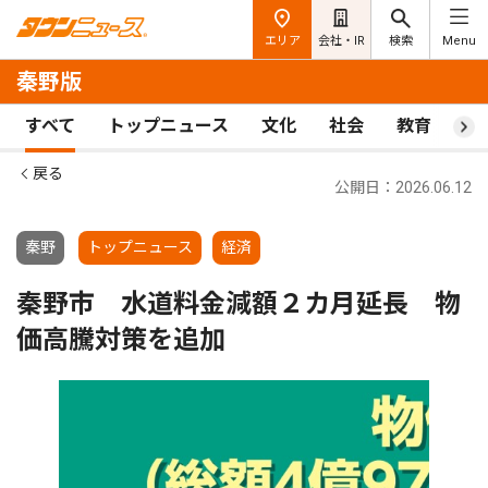
エリア
会社・IR
検索
Menu
秦野版
すべて
トップニュース
文化
社会
教育
ス
戻る
公開日：2026.06.12
秦野
トップニュース
経済
秦野市 水道料金減額２カ月延長 物
価高騰対策を追加