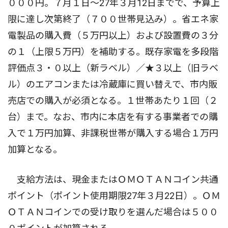
０００円。７月１日〜27年３月12日までで、予算上
限に達し次第終了（７００世帯見込み）。省エネ家
電製品の購入費（５万円以上）および設置費の３分
の１（上限５万円）を補助する。既存家電を多段階
評価点３・０以上（新ラベル）／★３以上（旧ラベ
ル）のエアコンまたは冷蔵庫に買い替えで、市内販
売店での購入が必須となる。１世帯あたり１回（２
台）まで。なお、市内に本店を有する事業者での購
入で１万円加算、非課税世帯が購入する場合１万円
加算となる。
支給方法は、現金またはＯＭＯＴＡＮコイン共通
ポイント（ポイント使用期限27年３月22日）。ＯＭ
ＯＴＡＮコインでの受け取りを選んだ場合は５００