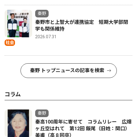
秦野
秦野市と上智大が連携協定 短期大学部閉
学も関係維持
2026.07.31
社会
秦野 トップニュースの記事を検索
コラム
秦野
秦高100周年に寄せて コラムリレー 広畑
ヶ丘空はれて 第12回 飯尾（旧姓：関口）
美甫（高８回卒）