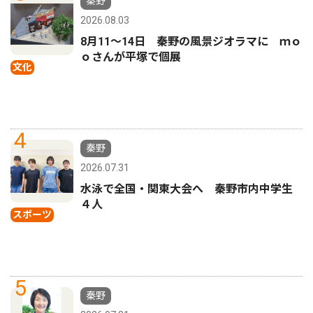
秦野
2026.08.03
8月11〜14日 秦野の風景ジオラマに ｍｏ
ｏさんが平塚で個展
文化
4
秦野
2026.07.31
水泳で全国・関東大会へ 秦野市内中学生
４人
スポーツ
5
秦野