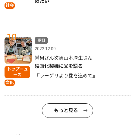
めたい
社会
10
秦野
2022.12.09
幡男さん次男山本厚生さん
映画化契機に父を語る
トップニュ
ース
『ラーゲリより愛を込めて』
文化
もっと見る