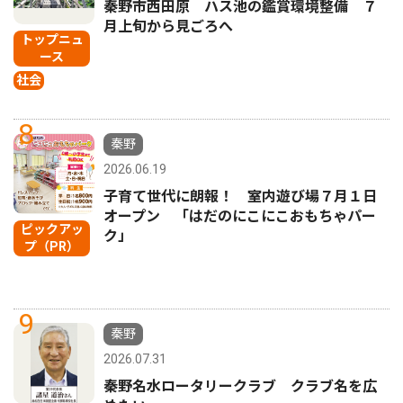
秦野市西田原 ハス池の鑑賞環境整備 ７
月上旬から見ごろへ
トップニュ
ース
社会
8
秦野
2026.06.19
子育て世代に朗報！ 室内遊び場７月１日
オープン 「はだのにこにこおもちゃパー
ピックアッ
ク」
プ（PR）
9
秦野
2026.07.31
秦野名水ロータリークラブ クラブ名を広