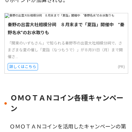
０ポイントが加算される。
秦野の出雲大社相模分祠 ８月末まで「夏詣」開催中 ”秦
野名水”のお水取りも
「関東のいずもさん」で知られる秦野市の出雲大社相模分祠で、さ
まざまな夏の催し「夏詣（なつもうで）」が８月31日（月）まで開
催さ...
詳しくはこちら
(PR)
ＯＭＯＴＡＮコイン各種キャンペー
ン
ＯＭＯＴＡＮコインを活用したキャンペーンの第