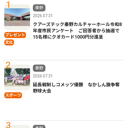
1
秦野
2026.07.31
クアーズテック秦野カルチャーホール令和8
年度市民アンケート ご回答者から抽選で
プレゼント
15名様にクオカード1000円分進呈
文化
2
秦野
2026.07.31
延長戦制しコメッツ優勝 なかしん旗争奪
野球大会
スポーツ
3