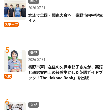
秦野
2026.07.31
水泳で全国・関東大会へ 秦野市内中学生
４人
スポーツ
5
秦野
2026.07.31
秦野市戸川在住の久保寺節子さんが、英語
と通訳案内士の経験生かした英語ガイドブ
文化
ック「The Hakone Book」を出版
6
秦野