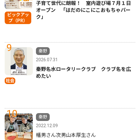
子育て世代に朗報！ 室内遊び場７月１日
オープン 「はだのにこにこおもちゃパー
ピックアッ
ク」
プ（PR）
9
秦野
2026.07.31
秦野名水ロータリークラブ クラブ名を広
めたい
社会
10
秦野
2022.12.09
幡男さん次男山本厚生さん