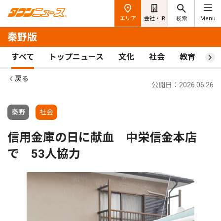
エリア
会社・IR
検索
Menu
秦野版
すべて
トップニュース
文化
社会
教育
ス
戻る
公開日：2026.06.26
秦野
社会
信用金庫の日に献血 中栄信金本店
で 53人協力