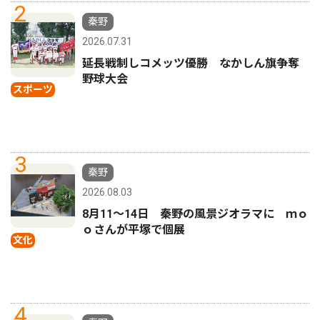
2
秦野
2026.07.31
延長戦制しコメッツ優勝 なかしん旗争奪
野球大会
スポーツ
3
秦野
2026.08.03
8月11〜14日 秦野の風景ジオラマに ｍｏ
ｏさんが平塚で個展
文化
4