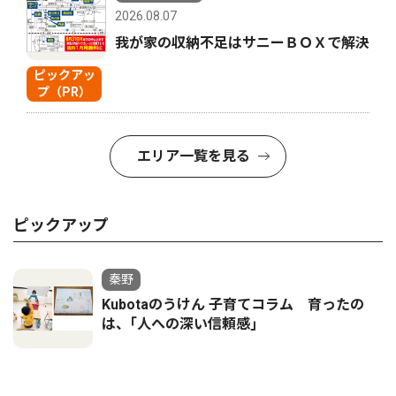
2026.08.07
我が家の収納不足はサニーＢＯＸで解決
ピックアッ
プ（PR）
エリア一覧を見る
ピックアップ
秦野
Kubotaのうけん 子育てコラム 育ったの
は、｢人への深い信頼感｣