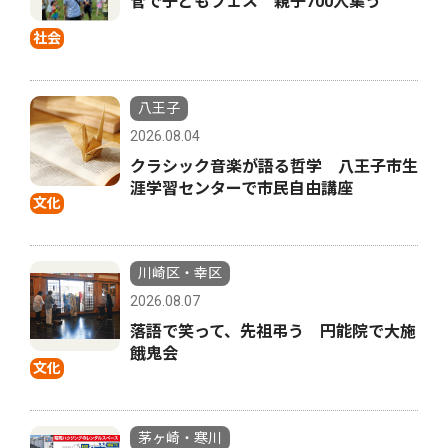
菅で子どもフェス 親子700人集う
社会
八王子
2026.08.04
クラシック音楽が語る哲学 八王子市生
涯学習センターで市民自由講座
文化
川崎区・幸区
2026.08.07
落語で笑って、先祖弔う 円能院で大施
餓鬼会
文化
茅ヶ崎・寒川