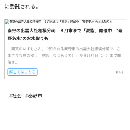
に委託される。
秦野の出雲大社相模分祠 ８月末まで「夏詣」開催中 ”秦
野名水”のお水取りも
「関東のいずもさん」で知られる秦野市の出雲大社相模分祠で、さ
まざまな夏の催し「夏詣（なつもうで）」が８月31日（月）まで開
催さ...
詳しくはこちら
(PR)
#社会
#秦野市