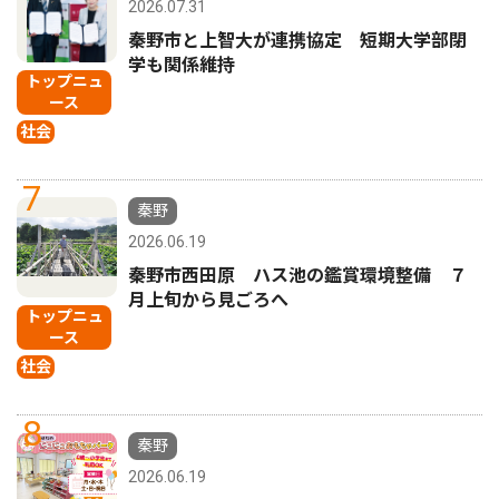
2026.07.31
秦野市と上智大が連携協定 短期大学部閉
学も関係維持
トップニュ
ース
社会
7
秦野
2026.06.19
秦野市西田原 ハス池の鑑賞環境整備 ７
月上旬から見ごろへ
トップニュ
ース
社会
8
秦野
2026.06.19