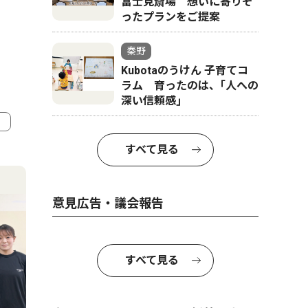
富士見斎場 想いに寄りそ
ったプランをご提案
秦野
Kubotaのうけん 子育てコ
ラム 育ったのは、｢人への
深い信頼感｣
すべて見る
4
5
意見広告・議会報告
すべて見る