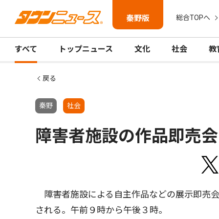
秦野版
総合TOPへ
すべて
トップニュース
文化
社会
教
戻る
秦野
社会
障害者施設の作品即売会
障害者施設による自主作品などの展示即売会
される。午前９時から午後３時。