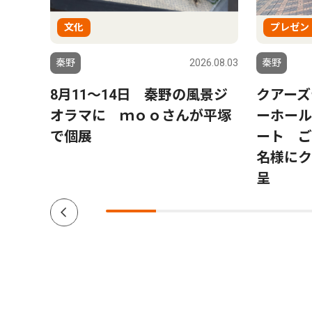
文化
プレゼン
6.08.01
秦野
2026.08.03
秦野
ー」
8月11〜14日 秦野の風景ジ
クアーズ
トにパ
オラマに ｍｏｏさんが平塚
ーホール
プ数
で個展
ート ご
名様にク
呈