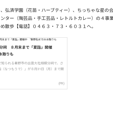
、弘済学園（花苗・ハーブティー）、ちっちゃな星の
センター（陶芸品・手工芸品・レトルトカレー）の４事
ゆめ散歩【電話】０４６３・７３・６０３１へ。
分祠 ８月末まで「夏詣」開催
水取りも
で知られる秦野市の出雲大社相模分祠で、さ
詣（なつもうで）」が８月31日（月）まで開
(PR)