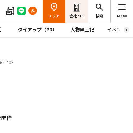
エリア
会社・IR
検索
Menu
R）
タイアップ（PR）
人物風土記
イベント
.07.03
で開催