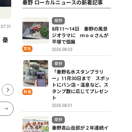
秦野 ローカルニュースの新着記事
スポーツ
文化
秦野
.07.31
秦野
2026.07.31
秦野
8月11〜14日 秦野の風景
ジオラマに ｍｏｏさんが
 秦
延長戦制しコメッツ優勝 な
秦野市戸
平塚で個展
かしん旗争奪野球大会
さんが、
文化
2026.08.03
経験生か
秦野
ク「The 
「秦野名水スタンプラリ
版
ー」11月30日まで スポッ
トにパン店・温泉など、ス
タンプ数に応じてプレゼン
社会
ト
2026.08.01
秦野
秦野高山岳部が２年連続イ