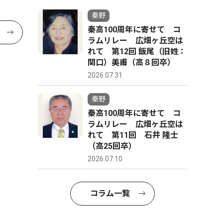
秦野
秦高100周年に寄せて コ
ラムリレー 広畑ヶ丘空は
れて 第12回 飯尾（旧姓：
関口）美甫（高８回卒）
2026.07.31
秦野
秦高100周年に寄せて コ
ラムリレー 広畑ヶ丘空は
れて 第11回 石井 隆士
（高25回卒）
2026.07.10
コラム一覧