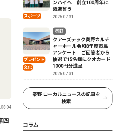
ンハイへ 創立100周年に
躍進誓う
スポーツ
2026.07.31
秦野
クアーズテック秦野カルチ
ャーホール令和8年度市民
アンケート ご回答者から
抽選で15名様にクオカード
プレゼント
1000円分進呈
文化
2026.07.31
秦野 ローカルニュースの記事を
検索
.08.04
第四
コラム