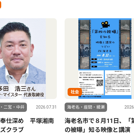
社会
・二宮・中井
2026.07.31
海老名・座間・綾瀬
2026
奉仕深め 平塚湘南
海老名市で８月11日、「
ズクラブ
の被曝」知る映像と講演