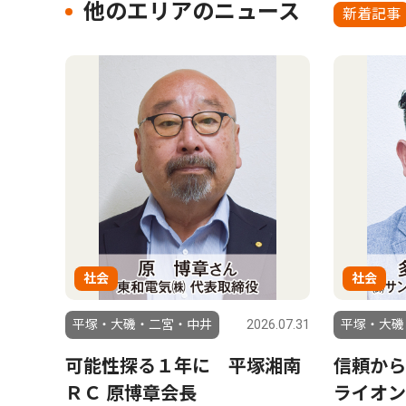
他のエリアのニュース
新着記事
社会
社会
平塚・大磯・二宮・中井
2026.07.31
平塚・大磯
可能性探る１年に 平塚湘南
信頼から
ＲＣ 原博章会長
ライオン