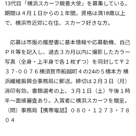
13代目「横浜スカーフ親善大使」を募集している。
期間は４月１日からの１年間。資格は満18歳以上
で、横浜市近郊に在住、スカーフ好きな方。
応募は市販の履歴書に基本情報や応募動機、自己
ＰＲ等を記入し、過去３カ月以内に撮影したカラー
写真（全身・上半身で各１枚ずつ）を同封して〒２
３７-００７６横須賀市船越町４の24の５橋本方 横
浜繊維振興会事務局に郵送。締切は２月３日（月）
消印有効。書類選考の上、３月１日（土）午後１時
半〜面接審査あり。入賞者に横浜スカーフを贈呈。
（問）事務局【携帯電話】０８０・１２７３・７８
０４