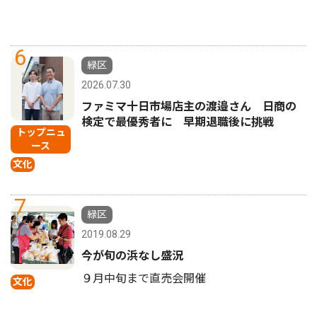
6
緑区
2026.07.30
ファミマ十日市場店主の渡邉さん 日商の
検定で最優秀者に 早期退職後に挑戦
トップニュ
ース
文化
7
緑区
2019.08.29
今が旬の浜なし盛況
９月中旬まで直売会開催
文化