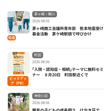
茅ヶ崎・寒川
2026.08.05
茅ヶ崎商工会議所青年部 熊本地震受け
募金活動 茅ケ崎駅頭で呼びかけ
社会
町田
2026.08.06
｢入院・認知症・相続｣テーマに無料セミ
ナー ８月20日 町田駅近くで
ピックアッ
プ（PR）
神奈川区
2026.08.06
職員の子どもの成長願う けやき荘で