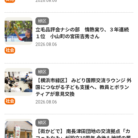
2026.08.06
緑区
立毛品評会ナシの部 情熱実り、３年連続
１位 小山町の宮田吉秀さん
2026.08.06
社会
緑区
【横浜市緑区】 みどり国際交流ラウンジ 外
国につながる子ども支援へ、教員とボラン
ティアが意見交換
社会
2026.08.06
緑区
【街かどで】 南長津田団地の交流拠点「カ