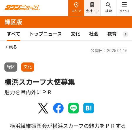
エリア
会社・IR
検索
Menu
緑区版
すべて
トップニュース
文化
社会
教育
ス
戻る
公開日：2025.01.16
緑区
文化
横浜スカーフ大使募集
魅力を県内外にＰＲ
横浜繊維振興会が横浜スカーフの魅力をＰＲする