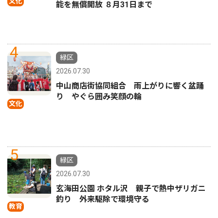
文化
能を無償開放 ８月31日まで
4
緑区
2026.07.30
中山商店街協同組合 雨上がりに響く盆踊
り やぐら囲み笑顔の輪
文化
5
緑区
2026.07.30
玄海田公園 ホタル沢 親子で熱中ザリガニ
釣り 外来駆除で環境守る
教育