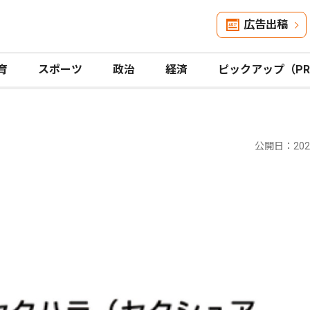
広告出稿
育
スポーツ
政治
経済
ピックアップ（P
公開日：2025