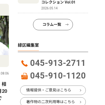
4
5
コレクション Vol.01
2026.05.14
コラム一覧
緑区編集室
045-913-2711
人物風土記
社会
045-910-1120
.08.06
緑区
2026.08.06
緑区
 相
8月22日に緑公会堂で開催さ
霧が丘 
情報提供・ご意見はこちら
20
れる「よこはまみらいフェ
落語会 
で
ス」を企画した 二宮 明さ
トーク」
著作物の二次利用等はこちら