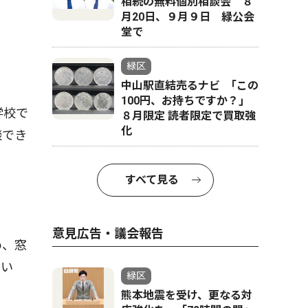
相続の無料個別相談会 ８
月20日、９月９日 緑公会
堂で
緑区
中山駅直結売るナビ ｢この
100円、お持ちですか？｣
学校で
８月限定 読者限定で買取強
化
談でき
すべて見る
意見広告・議会報告
め、窓
てい
緑区
熊本地震を受け、更なる対