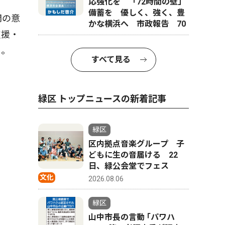
応強化を 「72時間の壁」
備蓄を 優しく、強く、豊
問の意
かな横浜へ 市政報告 70
支援・
る。
すべて見る
緑区 トップニュースの新着記事
緑区
区内拠点音楽グループ 子
どもに生の音届ける 22
日、緑公会堂でフェス
文化
2026.08.06
緑区
山中市長の言動 ｢パワハ