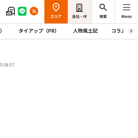
エリア
会社・IR
検索
Menu
R）
タイアップ（PR）
人物風土記
コラム
.08.07