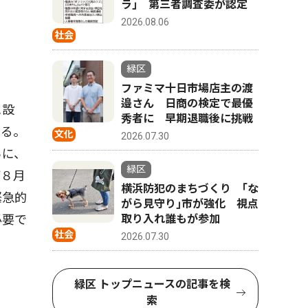
ラ｣ 第三者調査委が認定
2026.08.06
社会
緑区
ファミマ十日市場店主の渡
邉さん 日商の検定で最優
に設
秀者に 早期退職後に挑戦
する。
文化
2026.07.30
らに、
緑区
が８月
横浜防犯のまちづくり ｢な
緊急的
がら見守り｣市が強化 視点
必要で
取り入れ誰もが参加
社会
2026.07.30
緑区 トップニュースの記事を検
索