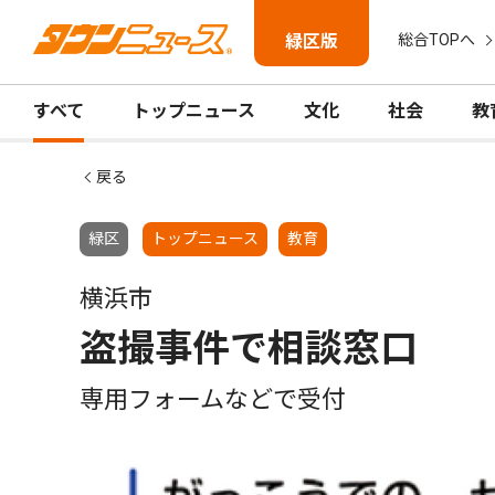
緑区版
総合TOPへ
すべて
トップニュース
文化
社会
教
戻る
緑区
トップニュース
教育
横浜市
盗撮事件で相談窓口
専用フォームなどで受付