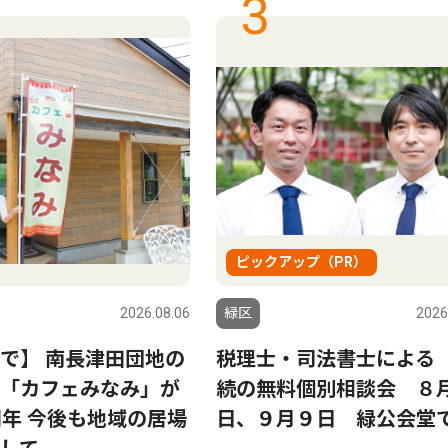
3
ピックアップ（PR）
2026.08.06
緑区
2026
で】 南長津田団地の
税理士・司法書士による
「カフェみなみ」が
続の無料個別相談会 ８月
周年 今後も地域の居場
日、９月９日 緑公会堂