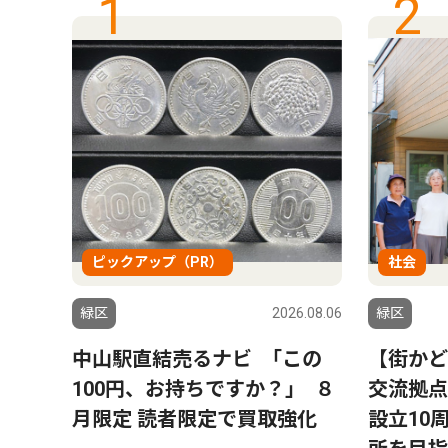
1
2
ピックアップ（PR）
社会
6.08.06
緑区
2026.08.06
緑区
ハラ｣
中山駅直結売るナビ ｢この
【街かど
100円、お持ちですか？｣ ８
交流拠点
月限定 読者限定で買取強化
設立10