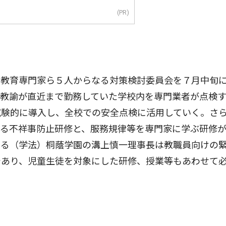
(PR)
教育専門家ら５人からなる対策検討委員会を７月中旬
た教諭が直近まで勤務していた学校内を専門業者が点検
試験的に導入し、全校での安全点検に活用していく。さ
よる不祥事防止研修と、服務規律等を専門家に学ぶ研修
める（学法）桐蔭学園の溝上慎一理事長は教職員向けの
であり、児童生徒を対象にした研修、授業等もあわせて