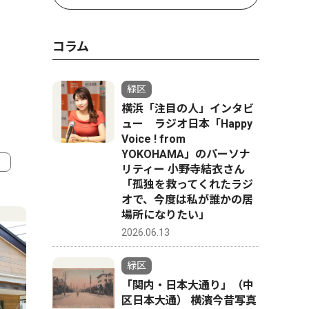
コラム
緑区
横浜「注目の人」インタビ
ュー ラジオ日本「Happy
Voice ! from
YOKOHAMA」のパーソナ
リティー 小野寺結衣さん
「孤独を救ってくれたラジ
4
5
オで、今度は私が誰かの居
場所になりたい」
2026.06.13
緑区
「関内・日本大通り」（中
区日本大通） 横濱今昔写真