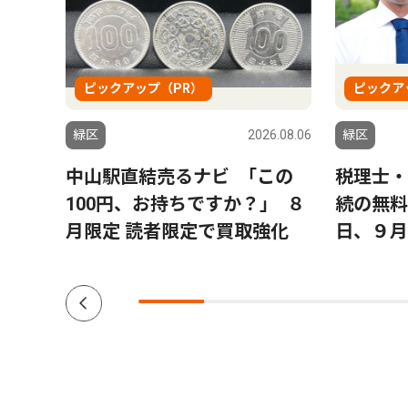
ピックアップ（PR）
ピックア
6.08.06
緑区
2026.08.06
緑区
実
中山駅直結売るナビ ｢この
税理士・
調
100円、お持ちですか？｣ ８
続の無料
エリ
月限定 読者限定で買取強化
日、９月