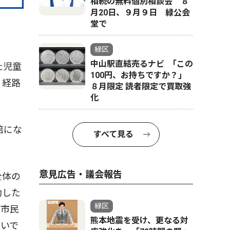
相続の無料個別相談会 ８
月20日、９月９日 緑公会
堂で
緑区
中山駅直結売るナビ ｢この
た児童
100円、お持ちですか？｣
。経路
８月限定 読者限定で買取強
化
倍にな
すべて見る
意見広告・議会報告
全体の
動した
緑区
「市民
熊本地震を受け、更なる対
次いで