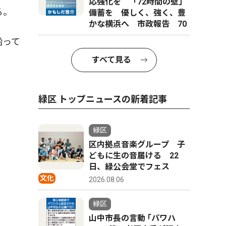
応強化を 「72時間の壁」
る。
備蓄を 優しく、強く、豊
かな横浜へ 市政報告 70
沿って
すべて見る
緑区 トップニュースの新着記事
緑区
区内拠点音楽グループ 子
どもに生の音届ける 22
日、緑公会堂でフェス
文化
2026.08.06
緑区
山中市長の言動 ｢パワハ