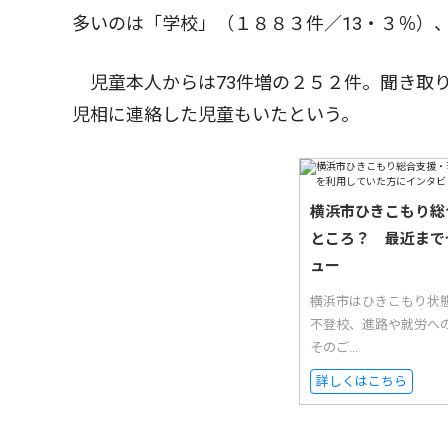
多いのは「学校」（１８８３件／13・３％）
児童本人からは73件増の２５２件。聞き取
児相に連絡した児童もいたという。
横浜市ひきこもり総
ところ？ 最近まで
ュー
横浜市はひきこもり状
不登校、進路や就労へ
そのご...
詳しくはこちら