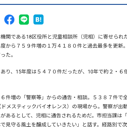
機関である18区役所と児童相談所（児相）に寄せられ
年度から７５９件増の１万４１８０件と過去最多を更新
だった。
り、15年度は５４７０件だったが、10年で約２・６
６件増の「警察等」からの通告・相談。５３８７件で
（ドメスティックバイオレンス）の現場から。警察が出
れがあるとして、児相に通告されるためだ。市担当課は
体で見守る風土を醸成していきたい」と話す。経路別で