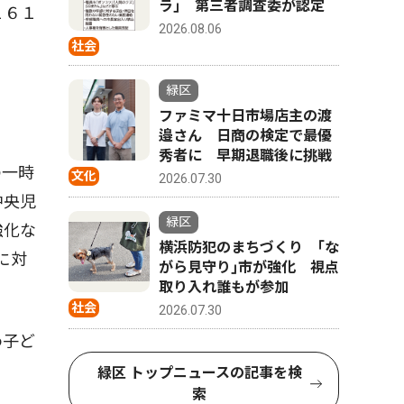
ラ｣ 第三者調査委が認定
１６１
2026.08.06
社会
緑区
ファミマ十日市場店主の渡
邉さん 日商の検定で最優
秀者に 早期退職後に挑戦
の一時
文化
2026.07.30
中央児
緑区
強化な
横浜防犯のまちづくり ｢な
に対
がら見守り｣市が強化 視点
取り入れ誰もが参加
社会
2026.07.30
わ子ど
緑区 トップニュースの記事を検
索