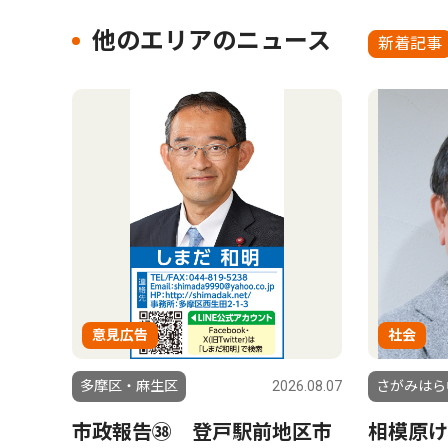
他のエリアのニュース
新着記事
意見広告
社会
多摩区・麻生区
2026.08.07
さがみはら
市政報告㊳ 登戸駅前地区市
相模原け