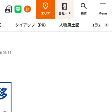
エリア
会社・IR
検索
Menu
R）
タイアップ（PR）
人物風土記
コラム
.06.11