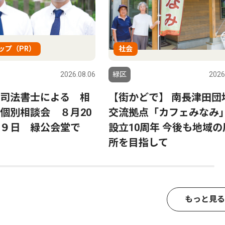
ップ（PR）
社会
2026.08.06
緑区
2026
司法書士による 相
【街かどで】 南長津田団
個別相談会 ８月20
交流拠点「カフェみなみ
９日 緑公会堂で
設立10周年 今後も地域の
所を目指して
もっと見る