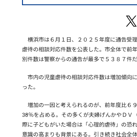
横浜市は６月１日、２０２５年度に通告受理
虐待の相談対応件数を公表した。市全体で前
別件数は警察からの通告が最多で５３８７件
市内の児童虐待の相談対応件数は増加傾向にあ
った。
増加の一因と考えられるのが、前年度比６９
38％を占める。その多くが夫婦げんかやＤＶ
際に子どもがいた場合は「心理的虐待」の恐
意識の高まりも背景にある。引き続き社会全