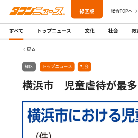
緑区版
総合TOPへ
すべて
トップニュース
文化
社会
教
戻る
緑区
トップニュース
社会
横浜市 児童虐待が最多