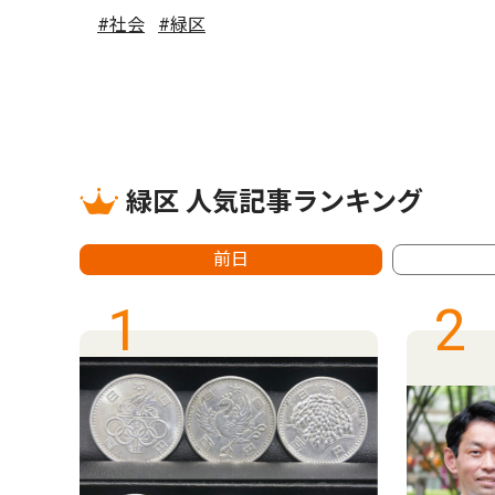
#社会
#緑区
緑区 人気記事ランキング
前日
1
2