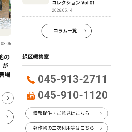
コレクション Vol.01
2026.05.14
人物風土記
社会
コラム一覧
.08.06
緑区
2026.08.06
緑区
地の
8月22日に緑公会堂で開催さ
霧が丘 
緑区編集室
」が
れる「よこはまみらいフェ
落語会 
居場
ス」を企画した 二宮 明さ
トーク」
045-913-2711
ん 中山在住 48歳
045-910-1120
情報提供・ご意見はこちら
著作物の二次利用等はこちら