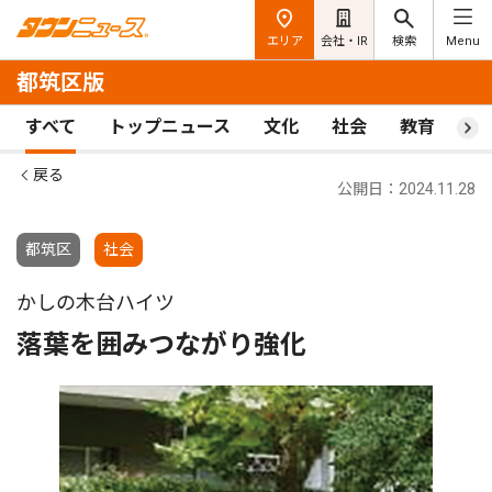
エリア
会社・IR
検索
Menu
都筑区版
すべて
トップニュース
文化
社会
教育
ス
戻る
公開日：2024.11.28
都筑区
社会
かしの木台ハイツ
落葉を囲みつながり強化