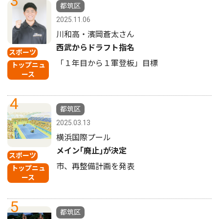
3
都筑区
2025.11.06
川和高・濱岡蒼太さん
西武からドラフト指名
スポーツ
「１年目から１軍登板」目標
トップニュ
ース
4
都筑区
2025.03.13
横浜国際プール
メイン｢廃止｣が決定
スポーツ
市、再整備計画を発表
トップニュ
ース
5
都筑区