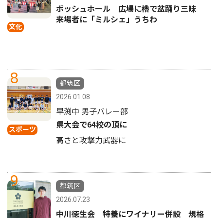
ボッシュホール 広場に櫓で盆踊り三昧
来場者に「ミルシェ」うちわ
文化
8
都筑区
2026.01.08
早渕中 男子バレー部
県大会で64校の頂に
スポーツ
高さと攻撃力武器に
9
都筑区
2026.07.23
中川徳生会 特養にワイナリー併設 規格