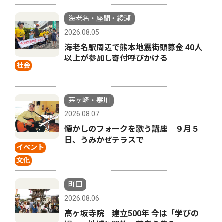
海老名・座間・綾瀬
2026.08.05
海老名駅周辺で熊本地震街頭募金 40人
以上が参加し寄付呼びかける
社会
茅ヶ崎・寒川
2026.08.07
懐かしのフォークを歌う講座 ９月５
日、うみかぜテラスで
イベント
文化
町田
2026.08.06
高ヶ坂寺院 建立500年 今は「学びの