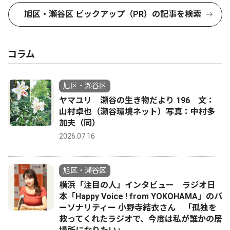
旭区・瀬谷区 ピックアップ（PR）の記事を検索
コラム
旭区・瀬谷区
ヤマユリ 瀬谷の生き物だより 196 文：
山村卓也（瀬谷環境ネット）写真：中村多
加夫（同）
2026.07.16
旭区・瀬谷区
横浜「注目の人」インタビュー ラジオ日
本「Happy Voice ! from YOKOHAMA」のパ
ーソナリティー 小野寺結衣さん 「孤独を
救ってくれたラジオで、今度は私が誰かの居