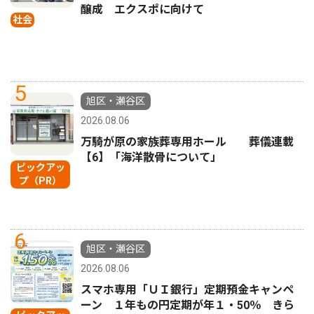
醸成 エクスポに向けて
社会
5
旭区・瀬谷区
2026.08.06
万騎が原の家族葬専用ホール 葬儀連載
【6】「海洋散骨について」
ピックアッ
プ（PR）
6
旭区・瀬谷区
2026.08.06
スマホ専用「ＵＩ銀行」定期預金キャンペ
ーン １年もの円定期が年１・50％ きら