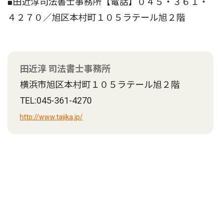
■田近淳司法書士事務所【電話】０４５・３６１・
４２７０／旭区本村町１０５ラテール旭２階
田近淳 司法書士事務所
横浜市旭区本村町１０５ラテール旭２階
TEL:045-361-4270
http://www.tajika.jp/