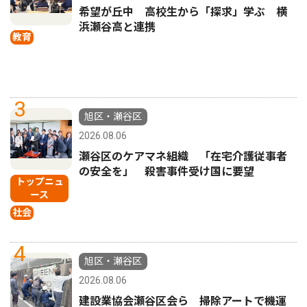
希望が丘中 高校生から「探求」学ぶ 横
浜瀬谷高と連携
教育
3
旭区・瀬谷区
2026.08.06
瀬谷区のケアマネ組織 「在宅介護従事者
の安全を」 殺害事件受け国に要望
トップニュ
ース
社会
4
旭区・瀬谷区
2026.08.06
建設業協会瀬谷区会ら 掃除アートで機運