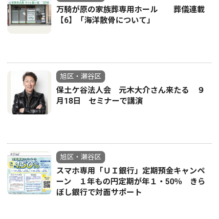
万騎が原の家族葬専用ホール 葬儀連載
【6】「海洋散骨について」
旭区・瀬谷区
保土ケ谷法人会 元木大介さん来たる ９
月18日 セミナーで講演
旭区・瀬谷区
スマホ専用「ＵＩ銀行」定期預金キャンペ
ーン １年もの円定期が年１・50％ きら
ぼし銀行で対面サポート