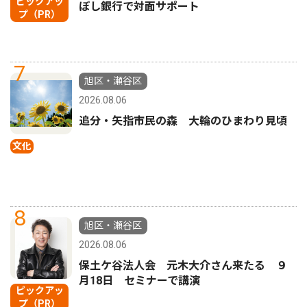
ピックアッ
ぼし銀行で対面サポート
プ（PR）
7
旭区・瀬谷区
2026.08.06
追分・矢指市民の森 大輪のひまわり見頃
文化
8
旭区・瀬谷区
2026.08.06
保土ケ谷法人会 元木大介さん来たる ９
月18日 セミナーで講演
ピックアッ
プ（PR）