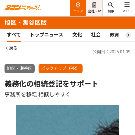
エリア
会社・IR
検索
Menu
旭区・瀬谷区版
すべて
トップニュース
文化
社会
教育
ス
戻る
公開日：2025.01.09
旭区・瀬谷区
ピックアップ（PR）
義務化の相続登記をサポート
事務所を移転 相談しやすく