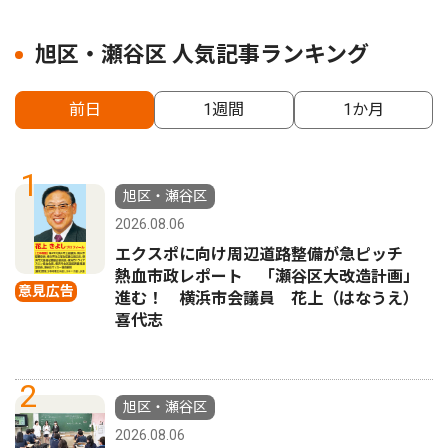
旭区・瀬谷区 人気記事ランキング
前日
1週間
1か月
1
旭区・瀬谷区
2026.08.06
エクスポに向け周辺道路整備が急ピッチ
熱血市政レポート 「瀬谷区大改造計画」
意見広告
進む！ 横浜市会議員 花上（はなうえ）
喜代志
2
旭区・瀬谷区
2026.08.06