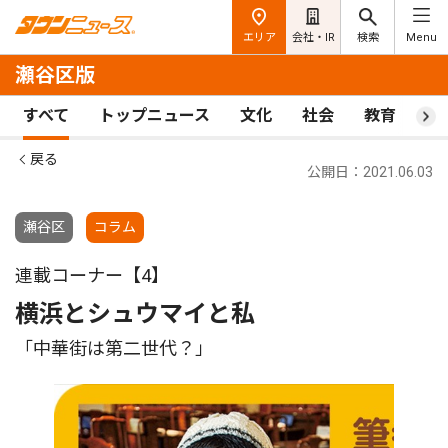
エリア
会社・IR
検索
Menu
瀬谷区版
すべて
トップニュース
文化
社会
教育
ス
戻る
公開日：2021.06.03
瀬谷区
コラム
連載コーナー【4】
横浜とシュウマイと私
「中華街は第二世代？」