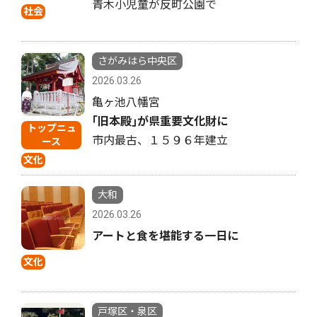
青木小児童が反町公園で
社会
さがみはら中央区
2026.03.26
亀ヶ池八幡宮
｢旧本殿｣が県重要文化財に
トップニュ
市内最古、１５９６年建立
ース
文化
大和
2026.03.26
アートと食を堪能する一日に
文化
戸塚区・泉区