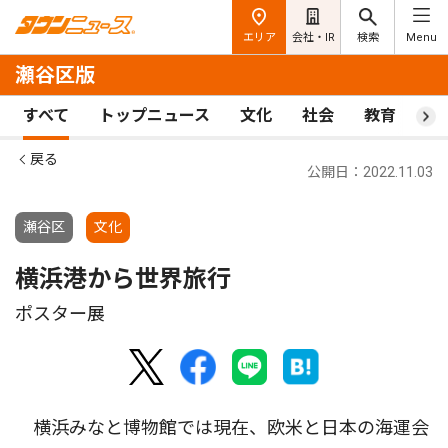
エリア
会社・IR
検索
Menu
瀬谷区版
すべて
トップニュース
文化
社会
教育
ス
戻る
公開日：2022.11.03
瀬谷区
文化
横浜港から世界旅行
ポスター展
横浜みなと博物館では現在、欧米と日本の海運会