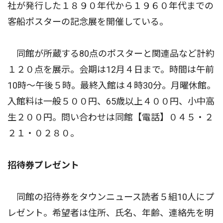
社が発行した１８９０年代から１９６０年代までの
客船ポスターの記念展を開催している。
同館が所蔵する80点のポスターと関連品など計約
１２０点を展示。会期は12月４日まで。時間は午前
10時〜午後５時。最終入館は４時30分。月曜休館。
入館料は一般５００円、65歳以上４００円、小中高
生２００円。問い合わせは同館【電話】０４５・２
２１・０２８０。
招待券プレゼント
同館の招待券をタウンニュース読者５組10人にプ
レゼント。希望者は住所、氏名、年齢、連絡先を明