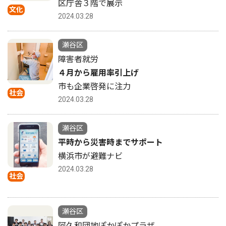
区庁舎３階で展示
文化
2024.03.28
瀬谷区
障害者就労
４月から雇用率引上げ
市も企業啓発に注力
社会
2024.03.28
瀬谷区
平時から災害時までサポート
横浜市が避難ナビ
2024.03.28
社会
瀬谷区
阿久和団地ぽかぽかプラザ