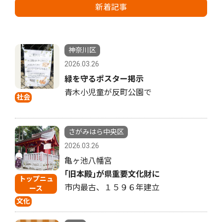
新着記事
神奈川区
2026.03.26
緑を守るポスター掲示
青木小児童が反町公園で
社会
さがみはら中央区
2026.03.26
亀ヶ池八幡宮
｢旧本殿｣が県重要文化財に
トップニュ
市内最古、１５９６年建立
ース
文化