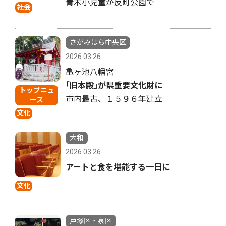
青木小児童が反町公園で
社会
さがみはら中央区
2026.03.26
亀ヶ池八幡宮
｢旧本殿｣が県重要文化財に
トップニュ
市内最古、１５９６年建立
ース
文化
大和
2026.03.26
アートと食を堪能する一日に
文化
戸塚区・泉区