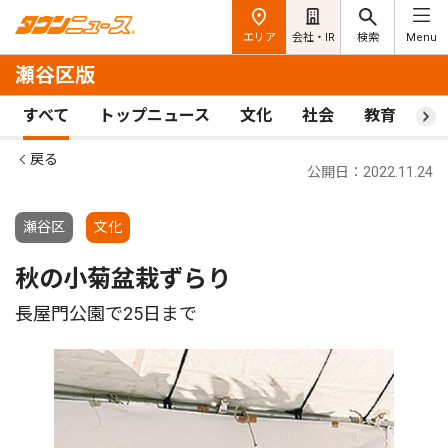
エリア
会社・IR
検索
Menu
瀬谷区版
すべて
トップニュース
文化
社会
教育
ス
戻る
公開日：2022.11.24
瀬谷区
文化
秋の小菊盆栽ずらり
長屋門公園で25日まで