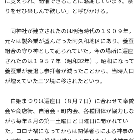
に支えられ、開催できることに感謝しています。祭
りをぜひ楽しんで欲しい」と呼びかける。
同神社が建立されたのは明治時代の１９０９年。
元々は製糸業が盛んだった阿久和地区にあり、養蚕
組合の守り神として祀られていた。今の場所に遷座
されたのは１９５７年（昭和32年）。昭和になって
養蚕業が衰退し参拝者が減ったことから、当時人口
が増えていた三ツ境に移されたという。
白姫まつりは遷座日（８月７日）に合わせて奉賛
会や商店街、自治会・町内会、各種団体が協力しな
がら毎年８月の第一土曜日と日曜日に開かれてい
た。コロナ禍になってからは関係者らによる神事の