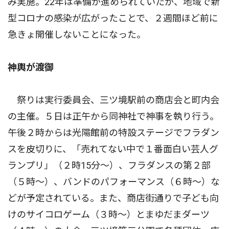
み実施。22年は準備が進められていたが、地域で新
型コロナの感染が広がったことで、２週間ほど前に
急きょ開催しないことになった。
神輿が渡御
祭りは実行委員会、三ツ境駅前の商店会と町内会
の主催。５日は正午から同神社で神事を執り行う。
午後２時からは光陽館前の特設ステージでフラダン
スを皮切りに、「売れてない中で１番面白い芸人グ
ランプリ」（２時15分〜）、フラダンスの第２部
（５時〜）、バンドのパフォーマンス（６時〜）な
どが予定されている。また、商店街通りで子ども向
けのサイコロゲーム（３時〜）とまゆだまダーツ