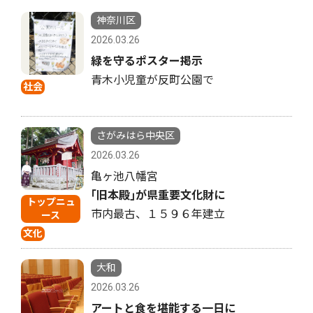
神奈川区
2026.03.26
緑を守るポスター掲示
青木小児童が反町公園で
社会
さがみはら中央区
2026.03.26
亀ヶ池八幡宮
｢旧本殿｣が県重要文化財に
トップニュ
市内最古、１５９６年建立
ース
文化
大和
2026.03.26
アートと食を堪能する一日に