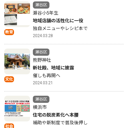
瀬谷区
瀬谷小5年生
地域店舗の活性化に一役
独自メニューやレシピ本で
教育
2024.03.28
瀬谷区
熊野神社
新社殿、地域に披露
催しも再開へ
文化
2024.03.21
瀬谷区
横浜市
住宅の脱炭素化へ本腰
補助や新制度で普及後押し
社会