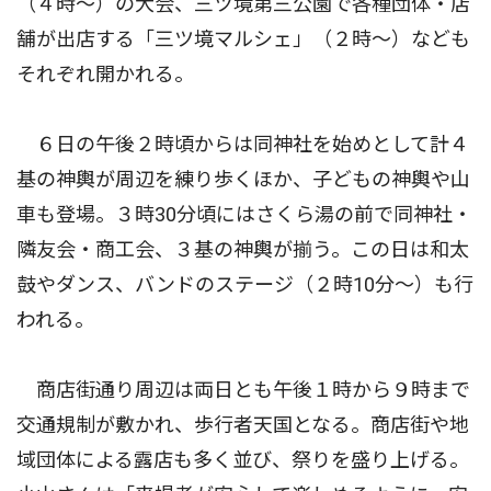
（４時〜）の大会、三ツ境第三公園で各種団体・店
舗が出店する「三ツ境マルシェ」（２時〜）なども
それぞれ開かれる。
６日の午後２時頃からは同神社を始めとして計４
基の神輿が周辺を練り歩くほか、子どもの神輿や山
車も登場。３時30分頃にはさくら湯の前で同神社・
隣友会・商工会、３基の神輿が揃う。この日は和太
鼓やダンス、バンドのステージ（２時10分〜）も行
われる。
商店街通り周辺は両日とも午後１時から９時まで
交通規制が敷かれ、歩行者天国となる。商店街や地
域団体による露店も多く並び、祭りを盛り上げる。