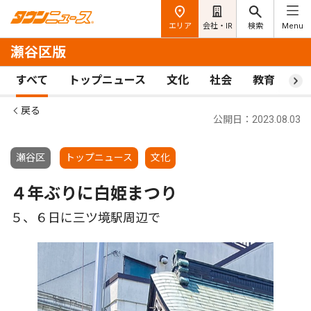
エリア
会社・IR
検索
Menu
瀬谷区版
すべて
トップニュース
文化
社会
教育
ス
戻る
公開日：2023.08.03
瀬谷区
トップニュース
文化
４年ぶりに白姫まつり
５、６日に三ツ境駅周辺で