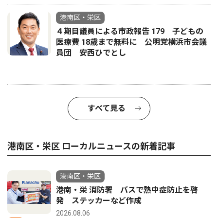
港南区・栄区
４期目議員による市政報告 179 子どもの
医療費 18歳まで無料に 公明党横浜市会議
員団 安西ひでとし
すべて見る
港南区・栄区 ローカルニュースの新着記事
港南区・栄区
港南・栄 消防署 バスで熱中症防止を啓
発 ステッカーなど作成
2026.08.06