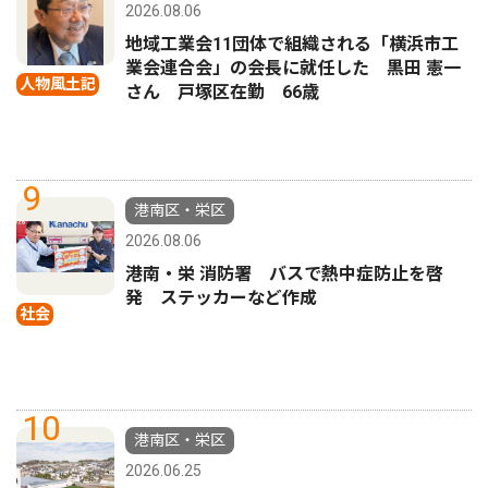
2026.08.06
地域工業会11団体で組織される「横浜市工
業会連合会」の会長に就任した 黒田 憲一
人物風土記
さん 戸塚区在勤 66歳
9
港南区・栄区
2026.08.06
港南・栄 消防署 バスで熱中症防止を啓
発 ステッカーなど作成
社会
10
港南区・栄区
2026.06.25