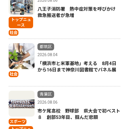
2026.08.06
八王子消防署 熱中症対策を呼びかけ
救急搬送者が急増
トップニュ
ース
社会
都筑区
2026.08.04
「横浜市と米軍基地」考える 8月4日
から16日まで神奈川図書館でパネル展
社会
青葉区
2026.08.06
市ケ尾高校 野球部 県大会で初ベスト
８ 創部53年目、掴んだ悲願
スポーツ