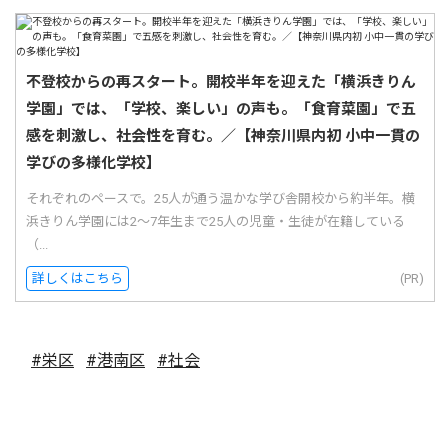
不登校からの再スタート。開校半年を迎えた「横浜きりん
学園」では、「学校、楽しい」の声も。「食育菜園」で五
感を刺激し、社会性を育む。／【神奈川県内初 小中一貫の
学びの多様化学校】
それぞれのペースで。25人が通う温かな学び舎開校から約半年。横
浜きりん学園には2〜7年生まで25人の児童・生徒が在籍している
（...
詳しくはこちら
(PR)
#栄区
#港南区
#社会