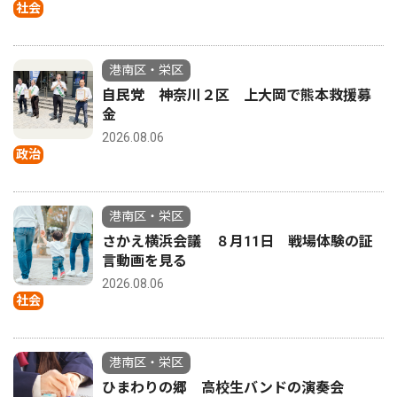
社会
港南区・栄区
自民党 神奈川２区 上大岡で熊本救援募
金
2026.08.06
政治
港南区・栄区
さかえ横浜会議 ８月11日 戦場体験の証
言動画を見る
2026.08.06
社会
港南区・栄区
ひまわりの郷 高校生バンドの演奏会