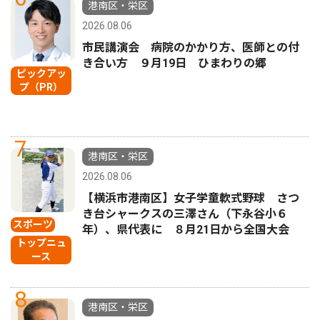
港南区・栄区
2026.08.06
市民講演会 病院のかかり方、医師との付
き合い方 ９月19日 ひまわりの郷
ピックアッ
プ（PR）
7
港南区・栄区
2026.08.06
【横浜市港南区】女子学童軟式野球 さつ
き台シャークスの三澤さん（下永谷小６
スポーツ
年）、県代表に ８月21日から全国大会
トップニュ
ース
8
港南区・栄区