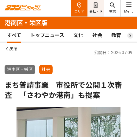
エリア
会社・IR
検索
Menu
港南区・栄区版
すべて
トップニュース
文化
社会
教育
ス
戻る
公開日：2026.07.09
港南区・栄区
社会
まち普請事業 市役所で公開１次審
査 「さわやか港南」も提案