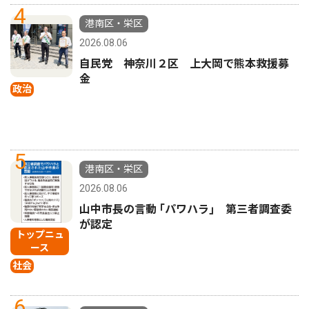
4
港南区・栄区
2026.08.06
自民党 神奈川２区 上大岡で熊本救援募
金
政治
5
港南区・栄区
2026.08.06
山中市長の言動 ｢パワハラ｣ 第三者調査委
が認定
トップニュ
ース
社会
6