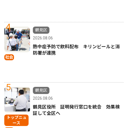
4
鶴見区
2026.08.06
熱中症予防で飲料配布 キリンビールと消
防署が連携
社会
5
鶴見区
2026.08.06
鶴見区役所 証明発行窓口を統合 効果検
証して全区へ
トップニュ
ース