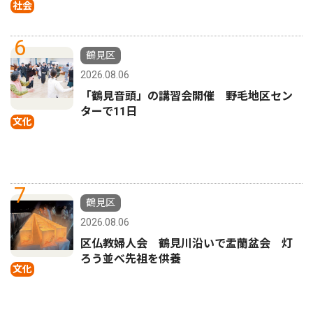
社会
6
鶴見区
2026.08.06
「鶴見音頭」の講習会開催 野毛地区セン
ターで11日
文化
7
鶴見区
2026.08.06
区仏教婦人会 鶴見川沿いで盂蘭盆会 灯
ろう並べ先祖を供養
文化