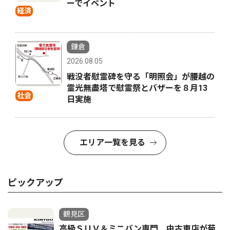
ーでイベント
経済
鎌倉
2026.08.05
戦没者慰霊碑を守る「明照会」が腰越の
霊光無盡塔で慰霊祭とバザーを８月13
社会
日実施
エリア一覧を見る
ピックアップ
鶴見区
高級ＳＵＶ＆ミニバン専門 中古車店が菊