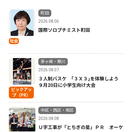
町田
2026.08.06
国際ソロプチミスト町田
社会
茅ヶ崎・寒川
2026.08.07
３人制バスケ ｢３Ｘ３｣を体験しよう
９月20日に小学生向け大会
ピックアッ
プ（PR）
中区・西区・南区
2026.08.08
Ｕ字工事が「とちぎの星」ＰＲ オーケ