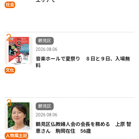
エリアで
社会
2
鶴見区
2026.08.06
音楽ホールで夏祭り ８日と９日、入場無
料
文化
3
鶴見区
2026.08.06
鶴見区仏教婦人会の会長を務める 上原 智
恵さん 駒岡在住 56歳
人物風土記