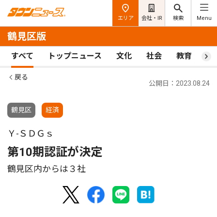
エリア
会社・IR
検索
Menu
鶴見区版
すべて
トップニュース
文化
社会
教育
ス
戻る
公開日：2023.08.24
鶴見区
経済
Ｙ-ＳＤＧｓ
第10期認証が決定
鶴見区内からは３社