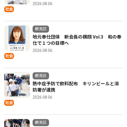
2026.08.06
社会
鶴見区
地元奉仕団体 新会長の横顔 Vol.3 和の奉
仕で１つの目標へ
2026.08.06
社会
鶴見区
熱中症予防で飲料配布 キリンビールと消
防署が連携
2026.08.06
社会
鶴見区