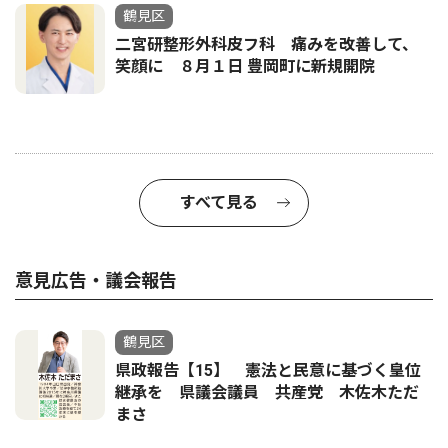
鶴見区
二宮研整形外科皮フ科 痛みを改善して、
笑顔に ８月１日 豊岡町に新規開院
すべて見る
意見広告・議会報告
鶴見区
県政報告【15】 憲法と民意に基づく皇位
継承を 県議会議員 共産党 木佐木ただ
まさ