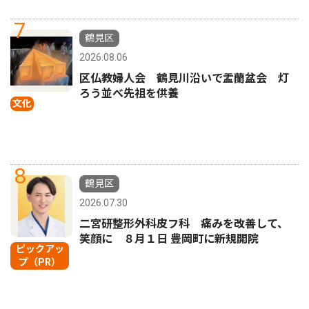
7
鶴見区
2026.08.06
区仏教婦人会 鶴見川沿いで盂蘭盆会 灯
ろう並べ先祖を供養
文化
8
鶴見区
2026.07.30
二宮研整形外科皮フ科 痛みを改善して、
笑顔に ８月１日 豊岡町に新規開院
ピックアッ
プ（PR）