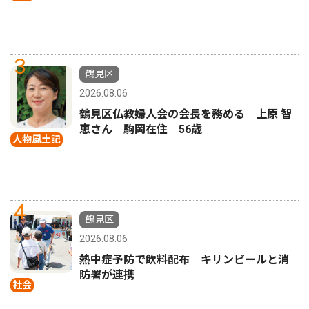
3
鶴見区
2026.08.06
鶴見区仏教婦人会の会長を務める 上原 智
恵さん 駒岡在住 56歳
人物風土記
4
鶴見区
2026.08.06
熱中症予防で飲料配布 キリンビールと消
防署が連携
社会