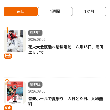
前日
1週間
1か月
1
鶴見区
2026.08.06
花火大会復活へ清掃活動 ８月15日、潮田
エリアで
社会
2
鶴見区
2026.08.06
音楽ホールで夏祭り ８日と９日、入場無
料
文化