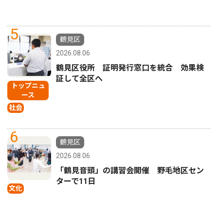
5
鶴見区
2026.08.06
鶴見区役所 証明発行窓口を統合 効果検
証して全区へ
トップニュ
ース
社会
6
鶴見区
2026.08.06
「鶴見音頭」の講習会開催 野毛地区セン
ターで11日
文化