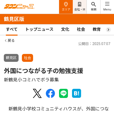
エリア
会社・IR
検索
Menu
鶴見区版
すべて
トップニュース
文化
社会
教育
ス
戻る
公開日：2025.07.07
鶴見区
社会
外国につながる子の勉強支援
新鶴見小コミハでボラ募集
新鶴見小学校コミュニティハウスが、外国につな