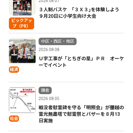
2026.08.07
３人制バスケ ｢３Ｘ３｣を体験しよう
９月20日に小学生向け大会
ピックアッ
プ（PR）
中区・西区・南区
2026.08.08
Ｕ字工事が「とちぎの星」ＰＲ オーケ
ーでイベント
経済
鎌倉
2026.08.05
戦没者慰霊碑を守る「明照会」が腰越の
霊光無盡塔で慰霊祭とバザーを８月13
社会
日実施