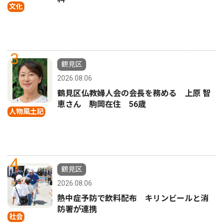
文化
3
鶴見区
2026.08.06
鶴見区仏教婦人会の会長を務める 上原 智
恵さん 駒岡在住 56歳
人物風土記
4
鶴見区
2026.08.06
熱中症予防で飲料配布 キリンビールと消
防署が連携
社会