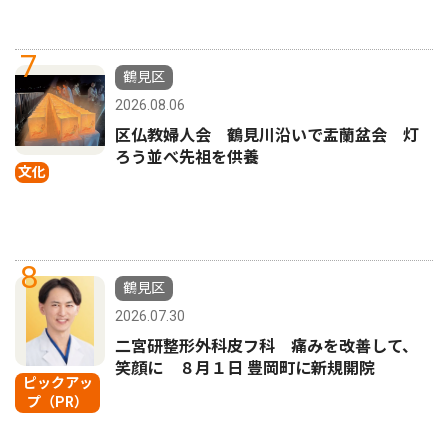
7
鶴見区
2026.08.06
区仏教婦人会 鶴見川沿いで盂蘭盆会 灯
ろう並べ先祖を供養
文化
8
鶴見区
2026.07.30
二宮研整形外科皮フ科 痛みを改善して、
笑顔に ８月１日 豊岡町に新規開院
ピックアッ
プ（PR）