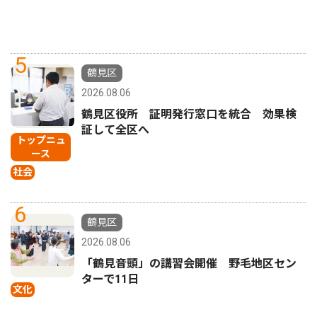
5
鶴見区
2026.08.06
鶴見区役所 証明発行窓口を統合 効果検
証して全区へ
トップニュ
ース
社会
6
鶴見区
2026.08.06
「鶴見音頭」の講習会開催 野毛地区セン
ターで11日
文化