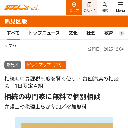
エリア
会社・IR
検索
Menu
鶴見区版
すべて
トップニュース
文化
社会
教育
ス
戻る
公開日：2025.12.04
鶴見区
ピックアップ（PR）
相続時精算課税制度を賢く使う？ 毎回満席の相談
会 1日限定４組
相続の専門家に無料で個別相談
弁護士や税理士らが参加／参加無料