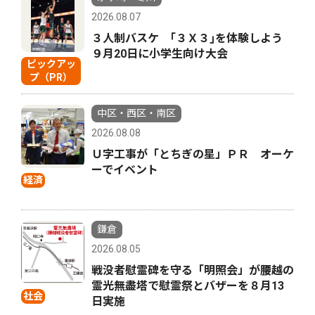
2026.08.07
３人制バスケ ｢３Ｘ３｣を体験しよう
９月20日に小学生向け大会
ピックアッ
プ（PR）
中区・西区・南区
2026.08.08
Ｕ字工事が「とちぎの星」ＰＲ オーケ
ーでイベント
経済
鎌倉
2026.08.05
戦没者慰霊碑を守る「明照会」が腰越の
霊光無盡塔で慰霊祭とバザーを８月13
社会
日実施