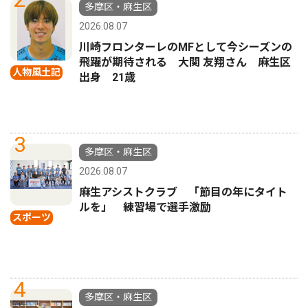
多摩区・麻生区
2026.08.07
川崎フロンターレのMFとして今シーズンの
飛躍が期待される 大関 友翔さん 麻生区
人物風土記
出身 21歳
3
多摩区・麻生区
2026.08.07
麻生アシストクラブ 「節目の年にタイト
ルを」 練習場で選手激励
スポーツ
4
多摩区・麻生区