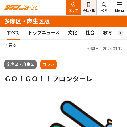
エリア
会社・IR
検索
Menu
多摩区・麻生区版
すべて
トップニュース
文化
社会
教育
ス
戻る
公開日：2024.01.12
多摩区・麻生区
コラム
ＧＯ！ＧＯ！！フロンターレ