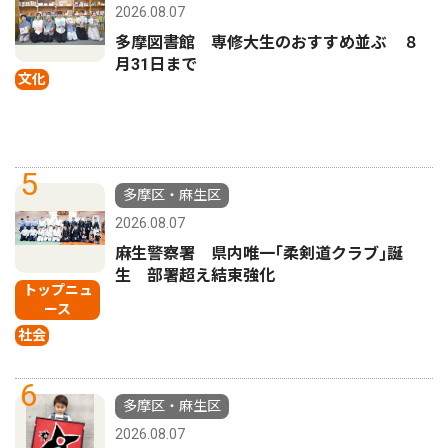
2026.08.07
多摩図書館 専修大生のおすすめ並ぶ ８
月31日まで
文化
5
多摩区・麻生区
2026.08.07
麻生警察署 県内唯一｢柔剣道クラブ｣誕
生 部署超え結束強化
トップニュ
ース
社会
6
多摩区・麻生区
2026.08.07