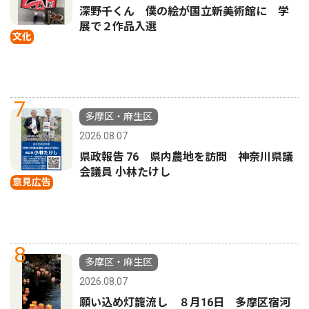
深野千くん 僕の絵が国立新美術館に 学
展で２作品入選
文化
7
多摩区・麻生区
2026.08.07
県政報告 76 県内農地を訪問 神奈川県議
会議員 小林たけし
意見広告
8
多摩区・麻生区
2026.08.07
願い込め灯籠流し ８月16日 多摩区宿河