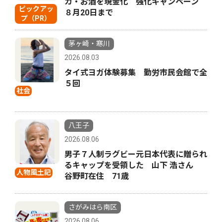
カ・お酒を現金化 強化キャンペーン
ピックアッ
８月20日まで
プ（PR）
茅ヶ崎・寒川
2026.08.03
タイ式ヨガ体験募集 勤労市民会館で全
５回
社会
八王子
2026.08.06
男子７人制ラグビー元日本代表に贈られ
るキャップを受領した 山下 浩さん
人物風土記
谷野町在住 71歳
さがみはら南区
2026.08.06