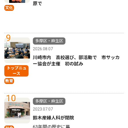
原で
文化
9
多摩区・麻生区
2026.08.07
川崎市内 高校選び、部活動で 市サッカ
ー協会が主催 初の試み
トップニュ
ース
教育
10
多摩区・麻生区
2023.07.07
鈴木産婦人科が閉院
63年間の歴史に幕