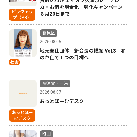
買取店わかば イオン久里浜店 テレ
カ・お酒を現金化 強化キャンペーン
ピックアッ
８月20日まで
プ（PR）
鶴見区
2026.08.06
地元奉仕団体 新会長の横顔 Vol.3 和
の奉仕で１つの目標へ
社会
横須賀・三浦
2026.08.07
あっとほーむデスク
あっとほー
むデスク
町田