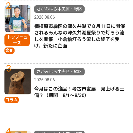
2
さがみはら中央区・緑区
2026.08.06
相模原市緑区の津久井湖で８月11日に開催
されるみんなの津久井湖夏祭りで灯ろう流
トップニュ
しを開催 小倉橋灯ろう流しの終了を受
ース
け、新たに企画
文化
3
さがみはら中央区・緑区
2026.08.06
今月はこの逸品！考古市宝展 見上げる土
偶？（期間 8/1〜8/30）
コラム
4