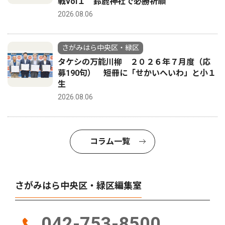
戦vol１ 鈴鹿神社で必勝祈願
2026.08.06
さがみはら中央区・緑区
タケシの万能川柳 ２０２６年７月度（応
募190句） 短冊に「せかいへいわ」と小１
生
2026.08.06
コラム一覧
さがみはら中央区・緑区編集室
042-753-8500