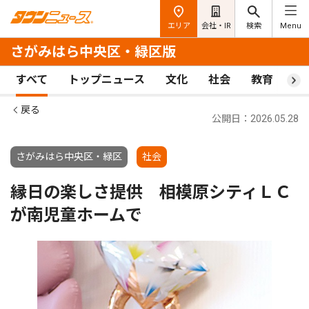
エリア
会社・IR
検索
Menu
さがみはら中央区・緑区版
すべて
トップニュース
文化
社会
教育
ス
戻る
公開日：2026.05.28
さがみはら中央区・緑区
社会
縁日の楽しさ提供 相模原シティＬＣ
が南児童ホームで