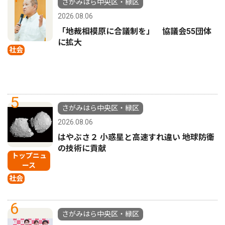
さがみはら中央区・緑区
2026.08.06
「地裁相模原に合議制を」 協議会55団体
に拡大
社会
5
さがみはら中央区・緑区
2026.08.06
はやぶさ２ 小惑星と高速すれ違い 地球防衛
の技術に貢献
トップニュ
ース
社会
6
さがみはら中央区・緑区