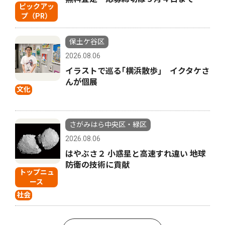
ピックアッ
プ（PR）
保土ケ谷区
2026.08.06
イラストで巡る｢横浜散歩｣ イクタケさ
んが個展
文化
さがみはら中央区・緑区
2026.08.06
はやぶさ２ 小惑星と高速すれ違い 地球
防衛の技術に貢献
トップニュ
ース
社会