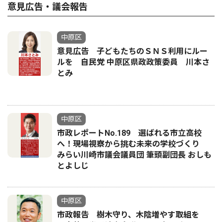
意見広告・議会報告
中原区
意見広告 子どもたちのＳＮＳ利用にルー
ルを 自民党 中原区県政政策委員 川本さ
とみ
中原区
市政レポートNo.189 選ばれる市立高校
へ！現場視察から挑む未来の学校づくり
みらい川崎市議会議員団 筆頭副団長 おしも
とよしじ
中原区
市政報告 樹木守り、木陰増やす取組を