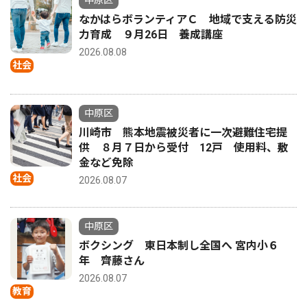
中原区
なかはらボランティアＣ 地域で支える防災
力育成 ９月26日 養成講座
2026.08.08
社会
中原区
川崎市 熊本地震被災者に一次避難住宅提
供 ８月７日から受付 12戸 使用料、敷
金など免除
社会
2026.08.07
中原区
ボクシング 東日本制し全国へ 宮内小６
年 齊藤さん
2026.08.07
教育