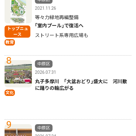
2021.11.26
等々力緑地再編整備
｢室内プール｣で復活へ
トップニュ
ース
ストリート系専用広場も
教育
8
中原区
2026.07.31
丸子多摩川 ｢大盆おどり｣盛大に 河川敷
に踊りの輪広がる
文化
9
中原区