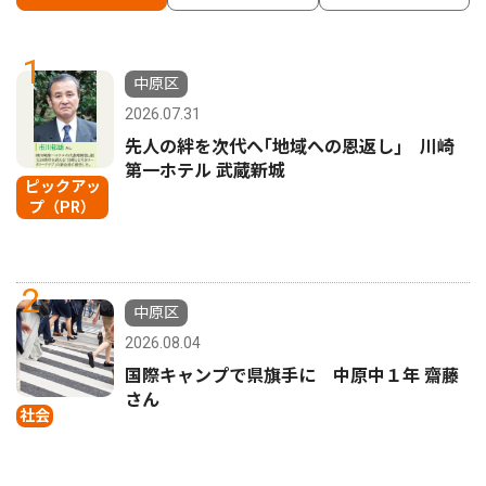
1
中原区
2026.07.31
先人の絆を次代へ｢地域への恩返し｣ 川崎
第一ホテル 武蔵新城
ピックアッ
プ（PR）
2
中原区
2026.08.04
国際キャンプで県旗手に 中原中１年 齋藤
さん
社会