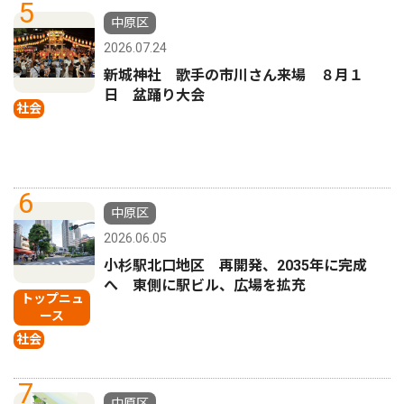
5
中原区
2026.07.24
新城神社 歌手の市川さん来場 ８月１
日 盆踊り大会
社会
6
中原区
2026.06.05
小杉駅北口地区 再開発、2035年に完成
へ 東側に駅ビル、広場を拡充
トップニュ
ース
社会
7
中原区