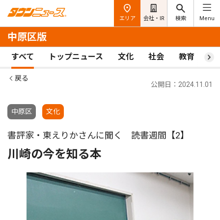
エリア
会社・IR
検索
Menu
中原区版
すべて
トップニュース
文化
社会
教育
ス
戻る
公開日：2024.11.01
中原区
文化
書評家・東えりかさんに聞く 読書週間【2】
川崎の今を知る本