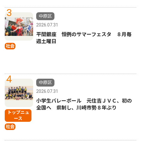
3
中原区
2026.07.31
平間銀座 恒例のサマーフェスタ ８月毎
週土曜日
社会
4
中原区
2026.07.31
小学生バレーボール 元住吉ＪＶＣ、初の
全国へ 県制し、川崎市勢８年ぶり
トップニュ
ース
社会