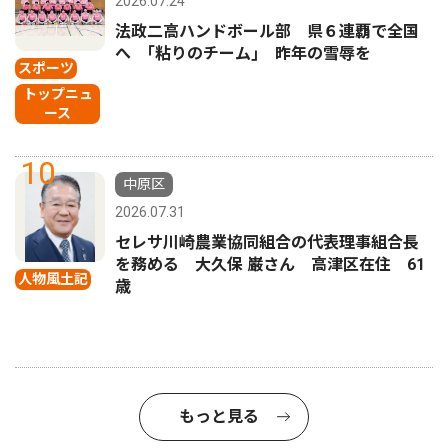
2026.07.24
法政二高ハンドボール部 県６連覇で全国
へ ｢粘りのチーム｣ 昨年の雪辱を
スポーツ
トップニュ
ース
10
中原区
2026.07.31
セレサ川崎農業協同組合の代表理事組合長
を務める 大久保 巌さん 高津区在住 61
人物風土記
歳
もっと見る