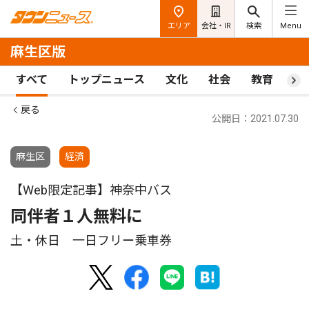
エリア
会社・IR
検索
Menu
麻生区版
すべて
トップニュース
文化
社会
教育
ス
戻る
公開日：2021.07.30
麻生区
経済
【Web限定記事】神奈中バス
同伴者１人無料に
土・休日 一日フリー乗車券