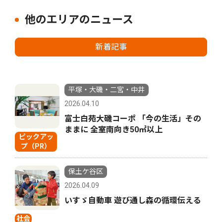
他のエリアのニュース
新着記事
平塚・大磯・二宮・中井
2026.04.10
富士白苑大磯コーポ 「今の生活」その
ままに 全室南向き50㎡以上
ピックアッ
プ（PR）
保土ケ谷区
2026.04.09
いすゞ自動車 遊び通し森の循環伝える
社会