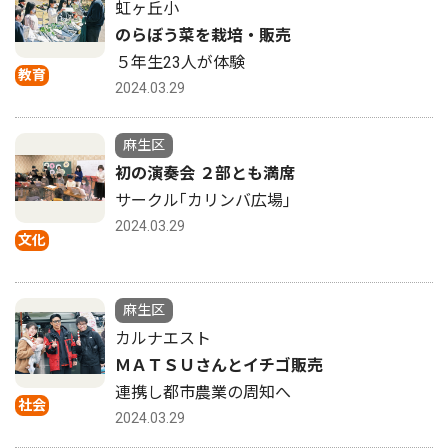
虹ヶ丘小
のらぼう菜を栽培・販売
５年生23人が体験
教育
2024.03.29
麻生区
初の演奏会 ２部とも満席
サークル｢カリンバ広場｣
2024.03.29
文化
麻生区
カルナエスト
ＭＡＴＳＵさんとイチゴ販売
連携し都市農業の周知へ
社会
2024.03.29