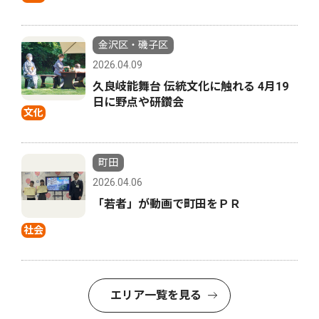
金沢区・磯子区
2026.04.09
久良岐能舞台 伝統文化に触れる 4月19
日に野点や研鑽会
文化
町田
2026.04.06
「若者」が動画で町田をＰＲ
社会
エリア一覧を見る