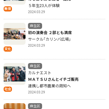
５年生23人が体験
教育
2024.03.29
麻生区
初の演奏会 ２部とも満席
サークル｢カリンバ広場｣
2024.03.29
文化
麻生区
カルナエスト
ＭＡＴＳＵさんとイチゴ販売
連携し都市農業の周知へ
社会
2024.03.29
麻生区