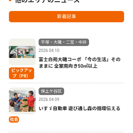
他のエリアのニュース
新着記事
平塚・大磯・二宮・中井
2026.04.10
富士白苑大磯コーポ 「今の生活」その
ままに 全室南向き50㎡以上
ピックアッ
プ（PR）
保土ケ谷区
2026.04.09
いすゞ自動車 遊び通し森の循環伝える
社会