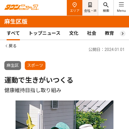
エリア
会社・IR
検索
Menu
麻生区版
すべて
トップニュース
文化
社会
教育
ス
戻る
公開日：2024.01.01
麻生区
スポーツ
運動で生きがいつくる
健康維持目指し取り組み