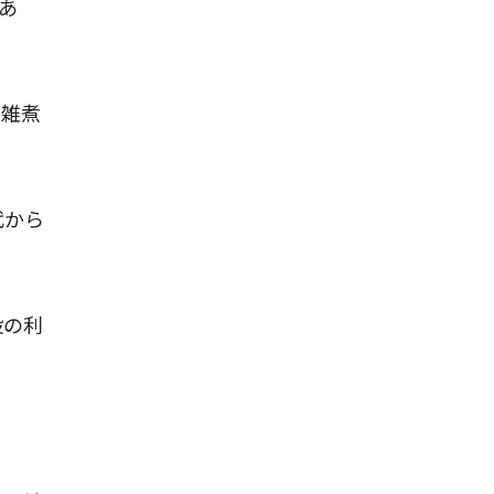
あ
で雑煮
代から
設の利