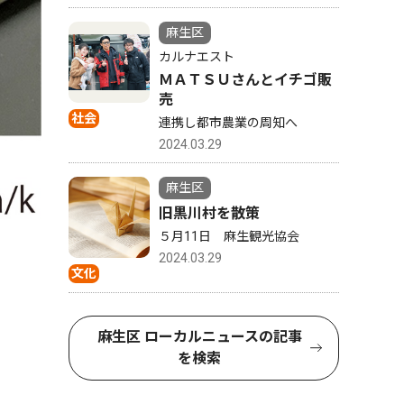
麻生区
カルナエスト
ＭＡＴＳＵさんとイチゴ販
売
社会
連携し都市農業の周知へ
2024.03.29
麻生区
旧黒川村を散策
５月11日 麻生観光協会
2024.03.29
文化
麻生区 ローカルニュースの記事
を検索