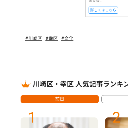
業支援...
詳しくはこちら
#川崎区
#幸区
#文化
川崎区・幸区 人気記事ランキ
前日
1
2