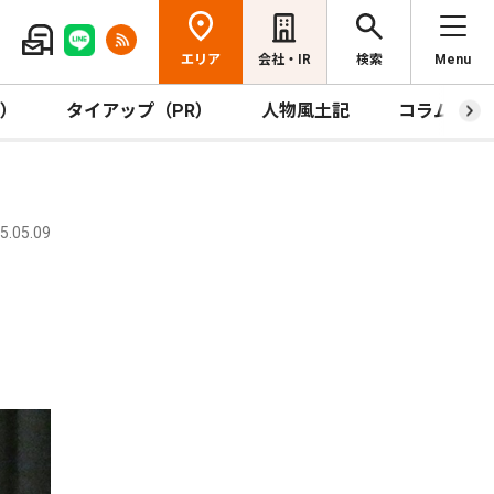
エリア
会社・IR
検索
Menu
R）
タイアップ（PR）
人物風土記
コラム
.05.09