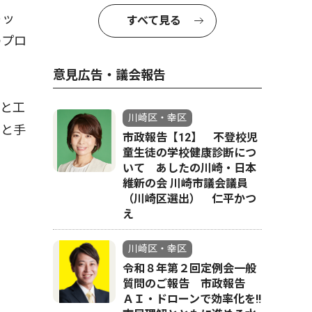
トッ
すべて見る
のプロ
意見広告・議会報告
と工
川崎区・幸区
」と手
市政報告【12】 不登校児
童生徒の学校健康診断につ
いて あしたの川崎・日本
維新の会 川崎市議会議員
（川崎区選出） 仁平かつ
え
川崎区・幸区
令和８年第２回定例会一般
質問のご報告 市政報告
ＡＩ・ドローンで効率化を!!