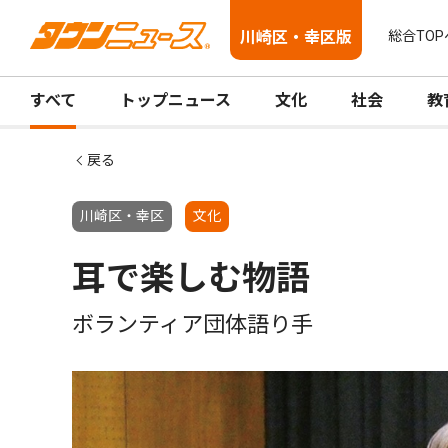
川崎区・幸区版
総合TOP
すべて
トップニュース
文化
社会
教
戻る
川崎区・幸区
文化
耳で楽しむ物語
ボランティア団体語り手