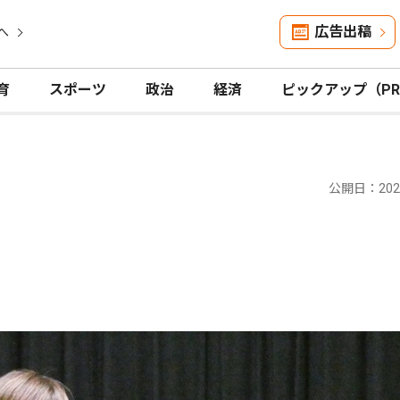
広告出稿
へ
育
スポーツ
政治
経済
ピックアップ（P
公開日：2025