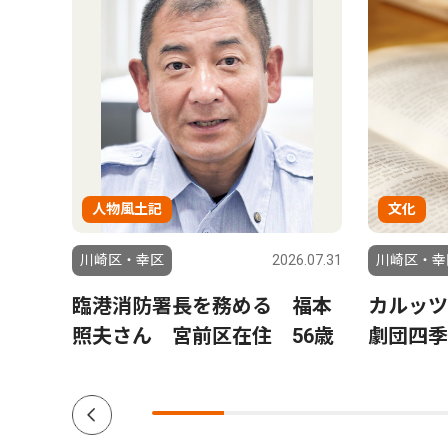
人物風土記
文化
6.07.31
川崎区・幸区
2026.07.31
川崎区・幸
趣味
臨港消防署長を務める 福本
カルッ
 セ
照夫さん 宮前区在住 56歳
劇団四季