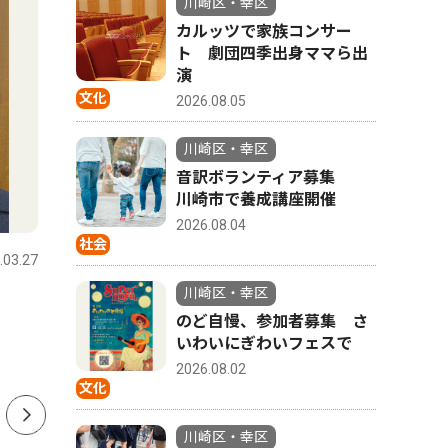
川崎区・幸区
カルッツで家族コンサー
ト 劇団四季出身ママら出
演
文化
2026.08.05
川崎区・幸区
音訳ボランティア募集
川崎市で養成講座開催
社会
教育
2026.08.04
社会
.03.27
川崎区・幸区
2026.08.04
川崎区・幸
川崎区・幸区
音訳ボランティア募集 川
鉄の製造
のど自慢、参加者募集 さ
崎市で養成講座開催
Ｅで、夏
いわいにぎわいフェスで
2026.08.02
文化
川崎区・幸区