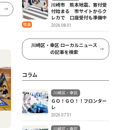
川崎市 熊本地震、寄付受
付始まる 市サイトからク
レカで 口座受付も準備中
社会
2026.08.01
川崎区・幸区 ローカルニュース
の記事を検索
コラム
川崎区・幸区
ＧＯ！ＧＯ！！フロンター
レ
2026.07.31
川崎区・幸区