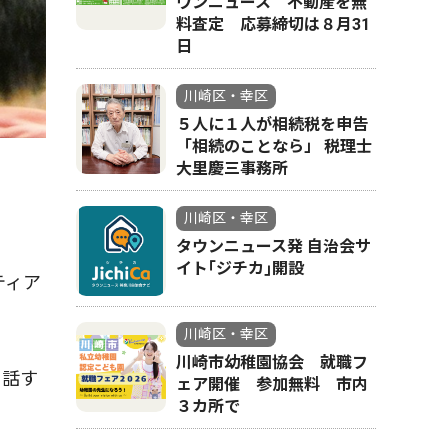
ウンニュース 不動産を無
料査定 応募締切は８月31
日
川崎区・幸区
５人に１人が相続税を申告
「相続のことなら」 税理士
大里慶三事務所
川崎区・幸区
タウンニュース発 自治会サ
イト｢ジチカ｣開設
ティア
川崎区・幸区
川崎市幼稚園協会 就職フ
を話す
ェア開催 参加無料 市内
３カ所で