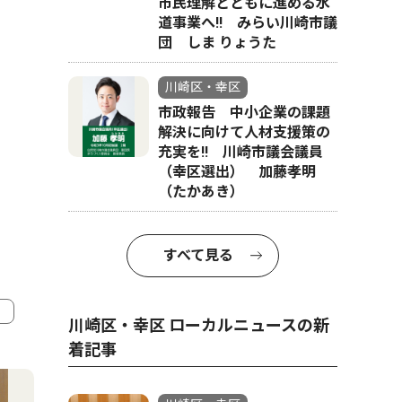
市民理解とともに進める水
道事業へ!! みらい川崎市議
団 しま りょうた
川崎区・幸区
市政報告 中小企業の課題
解決に向けて人材支援策の
充実を!! 川崎市議会議員
（幸区選出） 加藤孝明
（たかあき）
すべて見る
川崎区・幸区 ローカルニュースの新
着記事
4
5