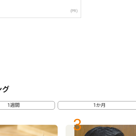
(PR)
ング
1週間
1か月
3