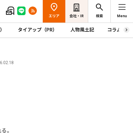
エリア
会社・IR
検索
Menu
R）
タイアップ（PR）
人物風土記
コラム
.02.18
れる。