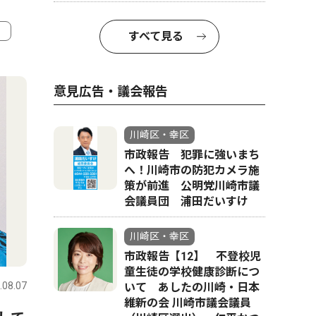
すべて見る
4
5
意見広告・議会報告
川崎区・幸区
市政報告 犯罪に強いまち
へ！川崎市の防犯カメラ施
策が前進 公明党川崎市議
会議員団 浦田だいすけ
川崎区・幸区
社会
文化
市政報告【12】 不登校児
童生徒の学校健康診断につ
.08.07
川崎区・幸区
2026.08.07
川崎区・幸
いて あしたの川崎・日本
維新の会 川崎市議会議員