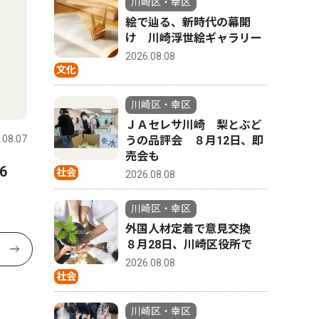
川崎区・幸区
絵で辿る、新時代の幕開
け 川崎浮世絵ギャラリー
2026.08.08
文化
川崎区・幸区
ＪＡセレサ川崎 梨とぶど
.08.07
うの品評会 ８月12日、即
売会も
6
社会
2026.08.08
川崎区・幸区
外国人材定着で意見交換
８月28日、川崎区役所で
2026.08.08
社会
川崎区・幸区