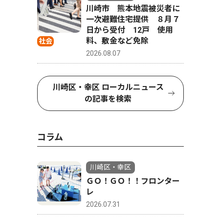
川崎市 熊本地震被災者に
一次避難住宅提供 ８月７
日から受付 12戸 使用
料、敷金など免除
社会
2026.08.07
川崎区・幸区 ローカルニュース
の記事を検索
コラム
川崎区・幸区
ＧＯ！ＧＯ！！フロンター
レ
2026.07.31