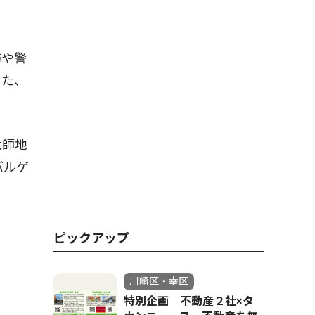
防や警
また、
大師地
バルゲ
ピックアップ
川崎区・幸区
特別企画 不動産２社×タ