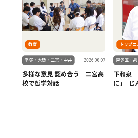
教育
トップニ
平塚・大磯・二宮・中井
2026.08.07
戸塚区・泉
多様な意見 認め合う 二宮高
下和泉 
校で哲学対話
に｣ じ