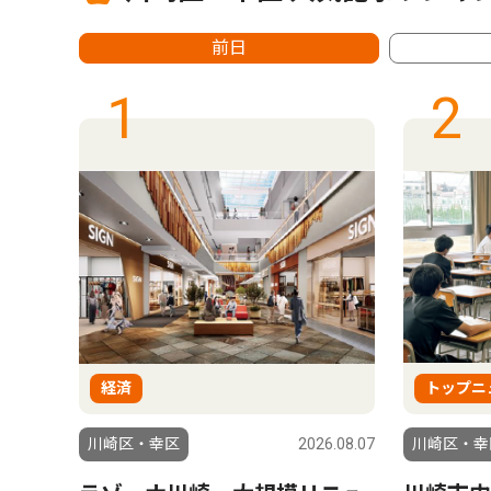
前日
1
2
経済
トップニ
6.08.07
川崎区・幸区
2026.08.07
川崎区・幸