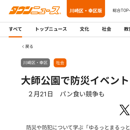
川崎区・幸区版
総合TOP
すべて
トップニュース
文化
社会
教
戻る
川崎区・幸区
社会
大師公園で防災イベント
２月21日 パン食い競争も
防災や防犯について学ぶ「ゆるっとまるっと