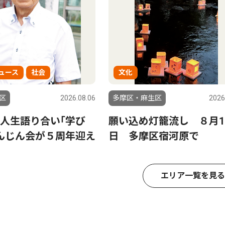
ュース
社会
文化
区
2026.08.06
多摩区・麻生区
2026
人生語り合い｢学び
願い込め灯籠流し ８月1
んじん会が５周年迎え
日 多摩区宿河原で
エリア一覧を見る