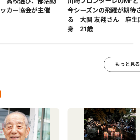
 高校選び、部活動
川崎フロンターレのMFと
サッカー協会が主催
今シーズンの飛躍が期待
る 大関 友翔さん 麻生
身 21歳
もっと見る