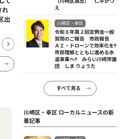
して
川崎消防署 建物火災を最小
カルッツ
（川崎区選出） 仁平かつ
え
され
限に 消防協力者を表彰
劇団四季
区出
川崎区・幸区
令和８年第２回定例会一般
質問のご報告 市政報告
ＡＩ・ドローンで効率化を!!
市民理解とともに進める水
道事業へ!! みらい川崎市議
団 しま りょうた
すべて見る
川崎区・幸区 ローカルニュースの新
着記事