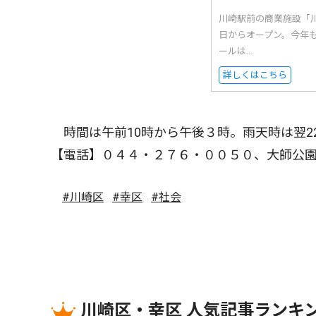
川崎駅前の商業施設「
日からオープン。今年
ールは...
詳しくはこちら
時間は午前10時から午後３時。雨天時は翌2
【電話】０４４・２７６・００５０、大師公
#川崎区
#幸区
#社会
川崎区・幸区 人気記事ランキ