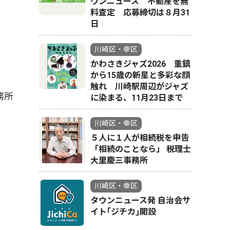
ウンニュース 不動産を無
料査定 応募締切は８月31
日
川崎区・幸区
かわさきジャズ2026 重鎮
から15歳の新星と多彩な顔
触れ 川崎駅周辺がジャズ
務所
に染まる、11月23日まで
川崎区・幸区
５人に１人が相続税を申告
「相続のことなら」 税理士
大里慶三事務所
川崎区・幸区
タウンニュース発 自治会サ
イト｢ジチカ｣開設