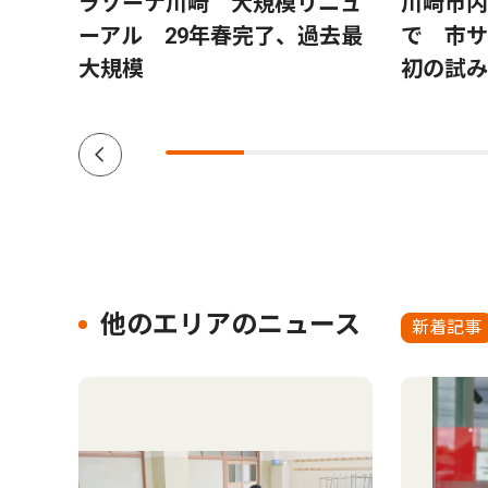
日本共
ラゾーナ川崎 大規模リニュ
川崎市内
更
ーアル 29年春完了、過去最
で 市
大規模
初の試み
他のエリアのニュース
新着記事