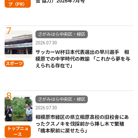
会 協力）2026年7月号
プ（PR）
7
さがみはら中央区・緑区
2026.07.30
サッカーＷ杯日本代表選出の早川選手 相
模原での中学時代の教諭 「これから夢を与
スポーツ
えられる存在で」
8
さがみはら中央区・緑区
2026.07.30
相模原市緑区の県立相原高校の旧校舎にあ
ったクスノキを伐採前から挿し木で繁殖
トップニュ
「橋本駅前に戻せたら」
ース