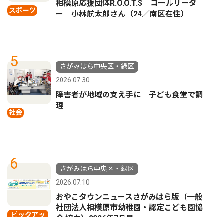
相模原応援団体R.O.O.T.S コールリーダ
スポーツ
ー 小林航太郎さん（24／南区在住）
5
さがみはら中央区・緑区
2026.07.30
障害者が地域の支え手に 子ども食堂で調
理
社会
6
さがみはら中央区・緑区
2026.07.10
おやこタウンニュースさがみはら版（一般
社団法人相模原市幼稚園・認定こども園協
ピックアッ