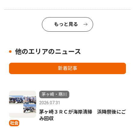
もっと見る
他のエリアのニュース
新着記事
茅ヶ崎・寒川
2026.07.31
茅ヶ崎３ＲＣが海岸清掃 浜降祭後にご
み回収
社会