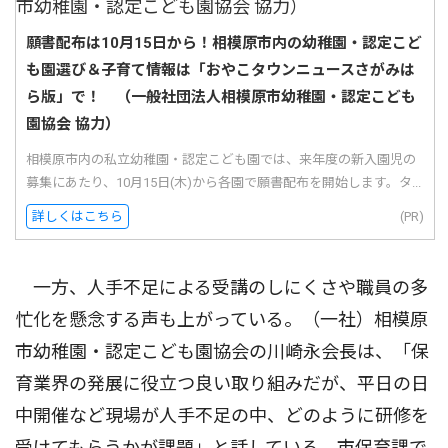
願書配布は10月15日から！相模原市内の幼稚園・認定こど
も園選び＆子育て情報は「おやこタウンニュースさがみは
ら版」で！ （一般社団法人相模原市幼稚園・認定こども
園協会 協力）
相模原市内の私立幼稚園・認定こども園では、来年度の新入園児の
募集にあたり、10月15日(木)から各園で願書配布を開始します。タ...
詳しくはこちら
(PR)
一方、人手不足による受講のしにくさや職員の多
忙化を懸念する声も上がっている。（一社）相模原
市幼稚園・認定こども園協会の川崎永会長は、「保
育業界の発展に役立つ良い取り組みだが、平日の日
中開催など現場が人手不足の中、どのように研修を
受けてもらうかが課題」と話している。市保育課で