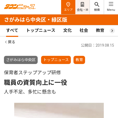
エリア
会社・IR
検索
Menu
さがみはら中央区・緑区版
すべて
トップニュース
文化
社会
教育
ス
戻る
公開日：2019.08.15
さがみはら中央区
トップニュース
教育
保育者ステップアップ研修
職員の資質向上に一役
人手不足、多忙に懸念も