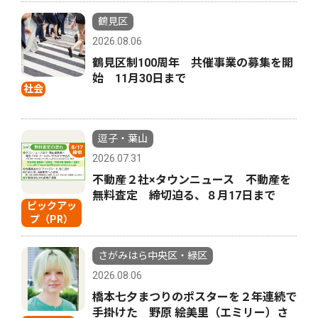
鶴見区
2026.08.06
鶴見区制100周年 共催事業の募集を開
始 11月30日まで
社会
逗子・葉山
2026.07.31
不動産２社×タウンニュース 不動産を
無料査定 締切迫る、８月17日まで
ピックアッ
プ（PR）
さがみはら中央区・緑区
2026.08.06
橋本七夕まつりのポスターを２年連続で
手掛けた 野原 絵美里（エミリー）さ