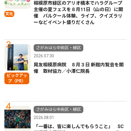
相模原市緑区のアリオ橋本でハラグループ
主催の夏フェスを８月11日（山の日）に開
文化
催 パルクール体験、ライブ、クイズラリ
ーなどイベント盛りだくさん
3
さがみはら中央区・緑区
2026.07.30
晃友相模原病院 ８月３日 新館内覧会を開
催 取材協力／小澤仁院長
ピックアッ
プ（PR）
4
さがみはら中央区・緑区
2026.08.01
「一番は、皆に楽しんでもらうこと」 SC