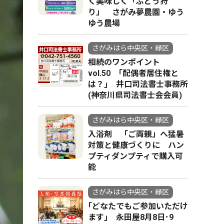
く美味しく「ぶどう狩
り」 さがみ夢農園・ゆう
ゆう農場
さがみはら中央区・緑区
相続のワンポイント
vol.50 ｢配偶者居住権と
は？｣ 井口司法書士事務所
(神奈川県司法書士会会員)
さがみはら中央区・緑区
入浴剤 「ご両親」へ猛暑
対策と健康づくりに ハン
プティダンプティで購入可
能
さがみはら中央区・緑区
｢どなたでもご参加いただけ
ます｣ 永田屋8月8日･9