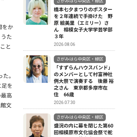
さがみはら中央区・緑区
橋本七夕まつりのポスター
を２年連続で手掛けた 野
原 絵美里（エミリー）さ
間をか
ん 相模女子大学学芸学部
３年
ょうた
2026.08.06
ること
さがみはら中央区・緑区
「すずらんハウスバンド」
のメンバーとして村富神社
った。
例大祭で演奏する 後藤 裕
に足を
之さん 東京都多摩市在
住 66歳
の最高
2026.07.30
民館文
さがみはら中央区・緑区
盛況の内に幕を閉じた第60
回相模原市文化協会祭で舵