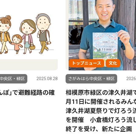
トップニュース
文化
中央区・緑区
2025.08.28
さがみはら中央区・緑区
2026
んぽ｣で避難経路の確
相模原市緑区の津久井湖
月11日に開催されるみん
津久井湖夏祭りで灯ろう
を開催 小倉橋灯ろう流
終了を受け、新たに企画