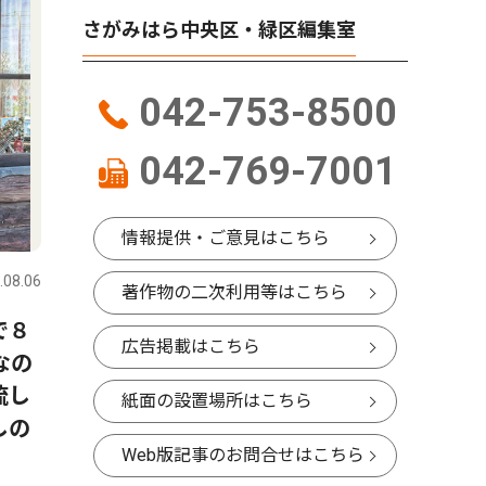
さがみはら中央区・緑区編集室
042-753-8500
042-769-7001
コラム
社会
情報提供・ご意見はこちら
.08.06
さがみはら中央区・緑区
2026.08.06
さがみはら
著作物の二次利用等はこちら
で８
今月はこの逸品！考古市宝
「地裁相
広告掲載はこちら
なの
展 見上げる土偶？（期間
協議会5
流し
8/1〜8/30）
紙面の設置場所はこちら
しの
Web版記事のお問合せはこちら