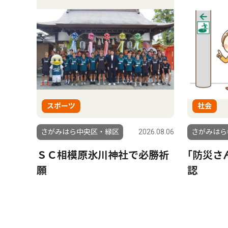
スポーツ
社会
6.08.01
さがみはら中央区・緑区
2026.08.06
さがみはら
もら
ＳＣ相模原氷川神社で必勝祈
｢防災さ
援団体
願
認
ーダー
南区在