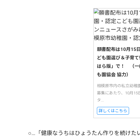
願書配布は10月1
ども園選び＆子育て
はら版」で！ （一
も園協会 協力）
相模原市内の私立幼稚
募集にあたり、10月1
タ...
詳しくはこちら
○…「健康なうちはひょうたん作りを続けた