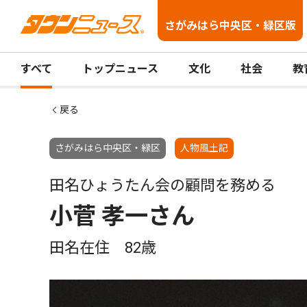
さがみはら中央区・緑区版
すべて
トップニュース
文化
社会
教
戻る
さがみはら中央区・緑区
人物風土記
田名ひょうたん会の顧問を務める
小菅 孝一さん
田名在住 82歳