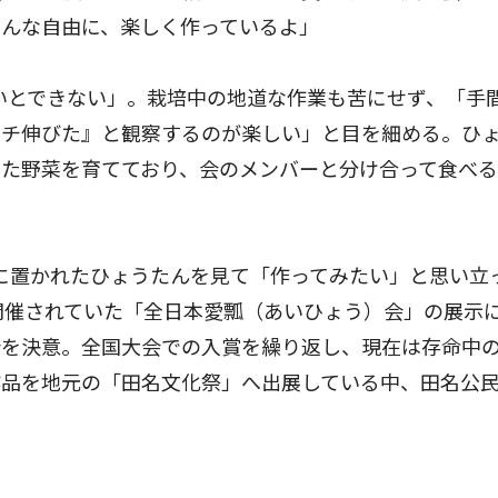
みんな自由に、楽しく作っているよ」
いとできない」。栽培中の地道な作業も苦にせず、「手
ンチ伸びた』と観察するのが楽しい」と目を細める。ひ
った野菜を育てており、会のメンバーと分け合って食べ
に置かれたひょうたんを見て「作ってみたい」と思い立
開催されていた「全日本愛瓢（あいひょう）会」の展示
会を決意。全国大会での入賞を繰り返し、現在は存命中
作品を地元の「田名文化祭」へ出展している中、田名公