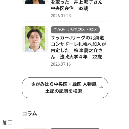
を取った 井上 邦子さん
中央区在住 82歳
2026.07.23
さがみはら中央区・緑区
サッカーJリーグの北海道
コンサドーレ札幌へ加入が
内定した 梅津 龍之介さ
ん 法政大学４年 22歳
2026.07.16
さがみはら中央区・緑区 人物風
土記の記事を検索
コラム
。加工