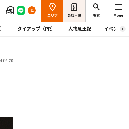
エリア
会社・IR
検索
Menu
R）
タイアップ（PR）
人物風土記
イベント
.06.20