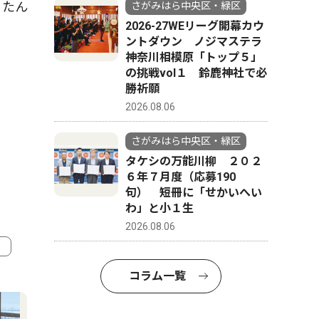
うたん
さがみはら中央区・緑区
2026-27WEリーグ開幕カウ
ントダウン ノジマステラ
神奈川相模原「トップ５」
の挑戦vol１ 鈴鹿神社で必
勝祈願
2026.08.06
さがみはら中央区・緑区
タケシの万能川柳 ２０２
６年７月度（応募190
句） 短冊に「せかいへい
わ」と小１生
2026.08.06
コラム一覧
4
5