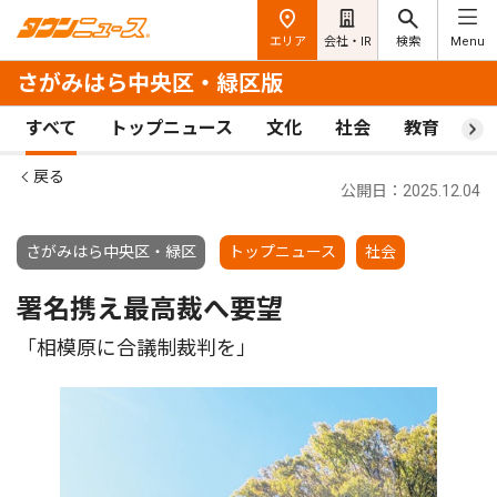
エリア
会社・IR
検索
Menu
さがみはら中央区・緑区版
すべて
トップニュース
文化
社会
教育
ス
戻る
公開日：2025.12.04
さがみはら中央区・緑区
トップニュース
社会
署名携え最高裁へ要望
「相模原に合議制裁判を」