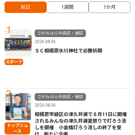
前日
1週間
1か月
1
さがみはら中央区・緑区
2026.08.06
ＳＣ相模原氷川神社で必勝祈願
スポーツ
2
さがみはら中央区・緑区
2026.08.06
相模原市緑区の津久井湖で８月11日に開催
されるみんなの津久井湖夏祭りで灯ろう流
トップニュ
しを開催 小倉橋灯ろう流しの終了を受
ース
け、新たに企画