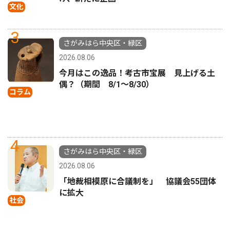
文化
3
さがみはら中央区・緑区
2026.08.06
今月はこの逸品！考古市宝展 見上げる土
偶？（期間 8/1〜8/30）
コラム
4
さがみはら中央区・緑区
2026.08.06
「地裁相模原に合議制を」 協議会55団体
に拡大
社会