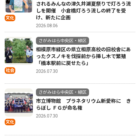
されるみんなの津久井湖夏祭りで灯ろう流
しを開催 小倉橋灯ろう流しの終了を受
け、新たに企画
文化
2026.08.06
さがみはら中央区・緑区
相模原市緑区の県立相原高校の旧校舎にあ
ったクスノキを伐採前から挿し木で繁殖
「橋本駅前に戻せたら」
社会
2026.07.30
さがみはら中央区・緑区
市立博物館 プラネタリウム新愛称に き
らぼし ＦＧが命名権
2026.07.30
文化