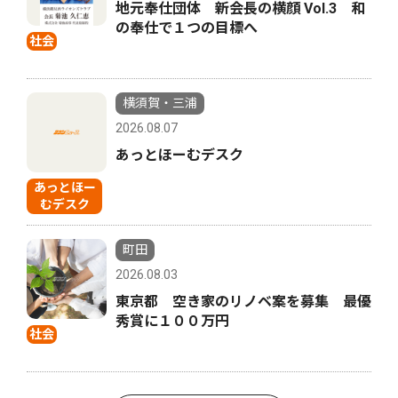
地元奉仕団体 新会長の横顔 Vol.3 和
の奉仕で１つの目標へ
社会
横須賀・三浦
2026.08.07
あっとほーむデスク
あっとほー
むデスク
町田
2026.08.03
東京都 空き家のリノベ案を募集 最優
秀賞に１００万円
社会