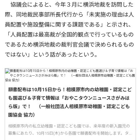
協議会によると、今年３月に横浜地裁を訪問した
際、同地裁民事部所長代行から「未実施の理由は人
員配置や施設整備に関する課題である」と示され、
「人員配置は最高裁が全国的観点で行っているもの
であるため横浜地裁の裁判官会議で決められるもの
ではない」という話があったという。
願書配布は10月15日から！相模原市内の幼稚園・認定こど
も園選び＆子育て情報は「おやこタウンニュースさがみは
ら版」で！ （一般社団法人相模原市幼稚園・認定こども
園協会 協力）
相模原市内の私立幼稚園・認定こども園では、来年度の新入園児の
募集にあたり、10月15日(木)から各園で願書配布を開始します。タ...