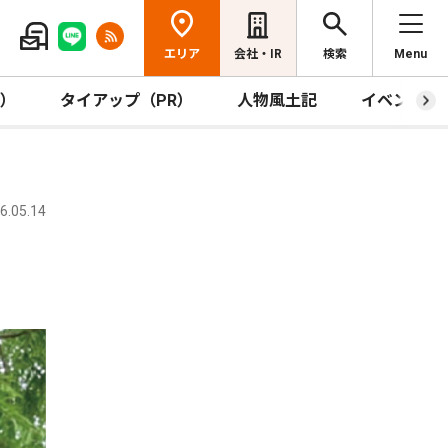
エリア
会社・IR
検索
Menu
R）
タイアップ（PR）
人物風土記
イベント
.05.14