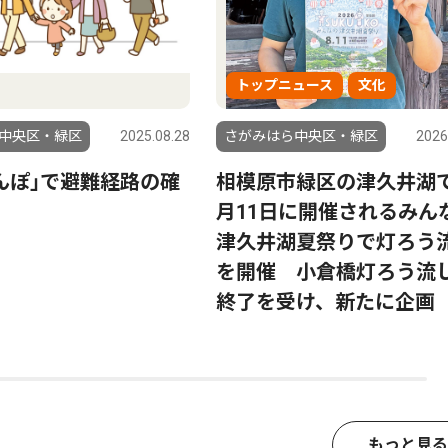
トップニュース
文化
中央区・緑区
2025.08.28
さがみはら中央区・緑区
2026
んぽ｣で避難経路の確
相模原市緑区の津久井湖
月11日に開催されるみん
津久井湖夏祭りで灯ろう
を開催 小倉橋灯ろう流
終了を受け、新たに企画
もっと見る