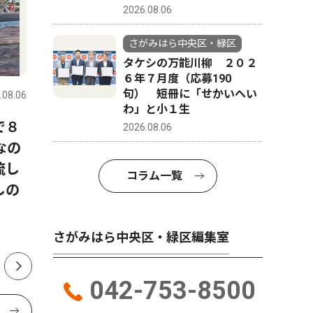
2026.08.06
さがみはら中央区・緑区
コラム
社会
タケシの万能川柳 ２０２
６年７月度（応募190
句） 短冊に「せかいへい
.08.06
さがみはら中央区・緑区
2026.08.06
さがみはら
わ」と小１生
で８
今月はこの逸品！考古市宝
「地裁相
2026.08.06
なの
展 見上げる土偶？（期間
協議会5
流し
8/1〜8/30）
コラム一覧
しの
さがみはら中央区・緑区編集室
042-753-8500