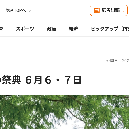
広告出稿
総合TOPへ
育
スポーツ
政治
経済
ピックアップ（P
公開日：2026
の祭典 ６月６・７日