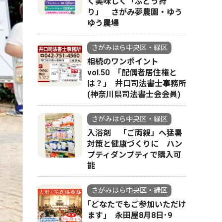
く美味しく「ぶどう狩
り」 さがみ夢農園・ゆう
ゆう農場
さがみはら中央区・緑区
相続のワンポイント
vol.50 ｢配偶者居住権と
は？｣ 井口司法書士事務所
(神奈川県司法書士会会員)
さがみはら中央区・緑区
入浴剤 「ご両親」へ猛暑
対策と健康づくりに ハン
プティダンプティで購入可
能
さがみはら中央区・緑区
｢どなたでもご参加いただけ
ます｣ 永田屋8月8日･9