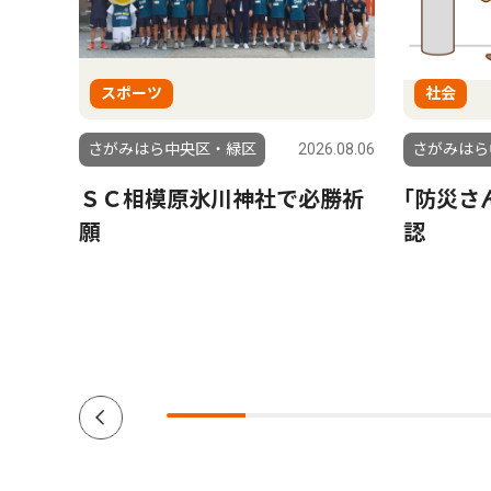
スポーツ
社会
6.08.01
さがみはら中央区・緑区
2026.08.06
さがみはら
もら
ＳＣ相模原氷川神社で必勝祈
｢防災さ
援団体
願
認
ーダー
南区在