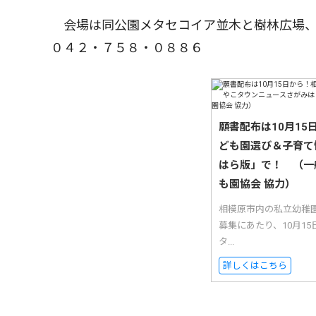
会場は同公園メタセコイア並木と樹林広場、
０４２・７５８・０８８６
願書配布は10月1
ども園選び＆子育て
はら版」で！ （一
も園協会 協力）
相模原市内の私立幼稚
募集にあたり、10月1
タ...
詳しくはこちら