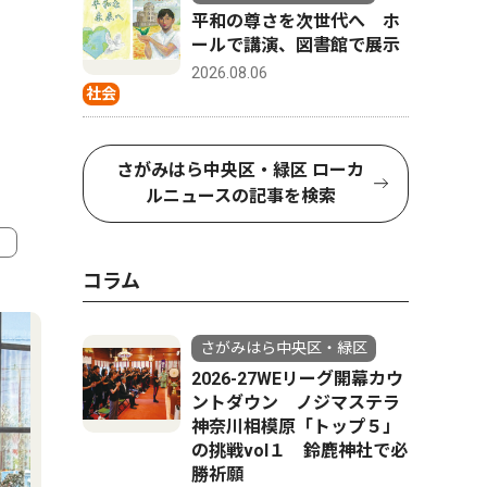
平和の尊さを次世代へ ホ
ールで講演、図書館で展示
2026.08.06
社会
さがみはら中央区・緑区 ローカ
ルニュースの記事を検索
コラム
4
5
さがみはら中央区・緑区
2026-27WEリーグ開幕カウ
ントダウン ノジマステラ
神奈川相模原「トップ５」
の挑戦vol１ 鈴鹿神社で必
勝祈願