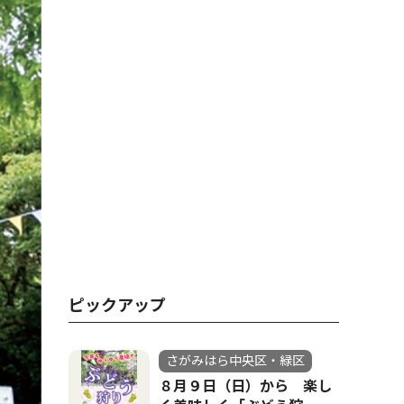
ピックアップ
さがみはら中央区・緑区
８月９日（日）から 楽し