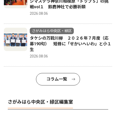
ジマステラ神奈川相模原「トップ５」の挑
戦vol１ 鈴鹿神社で必勝祈願
2026.08.06
さがみはら中央区・緑区
タケシの万能川柳 ２０２６年７月度（応
募190句） 短冊に「せかいへいわ」と小１
生
2026.08.06
コラム一覧
さがみはら中央区・緑区編集室