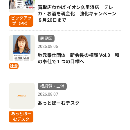
買取店わかば イオン久里浜店 テレ
カ・お酒を現金化 強化キャンペーン
ピックアッ
８月20日まで
プ（PR）
鶴見区
2026.08.06
地元奉仕団体 新会長の横顔 Vol.3 和
の奉仕で１つの目標へ
社会
横須賀・三浦
2026.08.07
あっとほーむデスク
あっとほー
むデスク