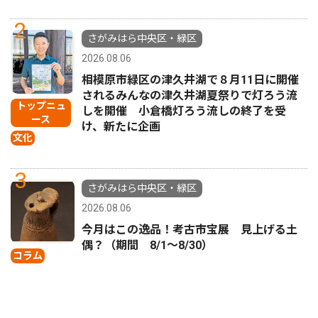
2
さがみはら中央区・緑区
2026.08.06
相模原市緑区の津久井湖で８月11日に開催
されるみんなの津久井湖夏祭りで灯ろう流
トップニュ
しを開催 小倉橋灯ろう流しの終了を受
ース
け、新たに企画
文化
3
さがみはら中央区・緑区
2026.08.06
今月はこの逸品！考古市宝展 見上げる土
偶？（期間 8/1〜8/30）
コラム