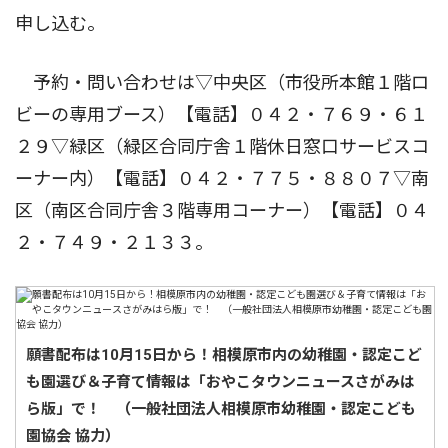
申し込む。
予約・問い合わせは▽中央区（市役所本館１階ロ
ビーの専用ブース）【電話】０４２・７６９・６１
２９▽緑区（緑区合同庁舎１階休日窓口サービスコ
ーナー内）【電話】０４２・７７５・８８０７▽南
区（南区合同庁舎３階専用コーナー）【電話】０４
２・７４９・２１３３。
願書配布は10月15日から！相模原市内の幼稚園・認定こど
も園選び＆子育て情報は「おやこタウンニュースさがみは
ら版」で！ （一般社団法人相模原市幼稚園・認定こども
園協会 協力）