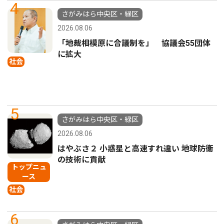
4
さがみはら中央区・緑区
2026.08.06
「地裁相模原に合議制を」 協議会55団体
に拡大
社会
5
さがみはら中央区・緑区
2026.08.06
はやぶさ２ 小惑星と高速すれ違い 地球防衛
の技術に貢献
トップニュ
ース
社会
6