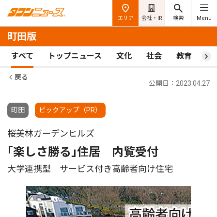
エリア
会社・IR
検索
Menu
町田版
すべて
トップニュース
文化
社会
教育
ス
戻る
公開日：2023.04.27
町田
ピックアップ（PR）
桜美林ガーデンヒルズ
｢楽しさ勝る｣住居 内覧受付
大学連携型 サービス付き高齢者向け住宅