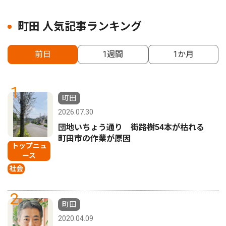
町田 人気記事ランキング
前日
1週間
1か月
1
町田
2026.07.30
団地いちょう通り 街路樹54本が枯れる
町田市の作業が原因
トップニュ
ース
社会
2
町田
2020.04.09