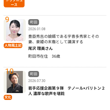
トップニュ
ース
9
町田
2026.01.08
豊臣秀吉の娘婿である宇喜多秀家とその
妻、豪姫の末裔として講演する
人物風土記
尾沢 理美さん
町田市在住 36歳
10
町田
2026.07.30
若手応援企画第９弾 テノール×バリトン２
人 濃厚な歌声を堪能
文化