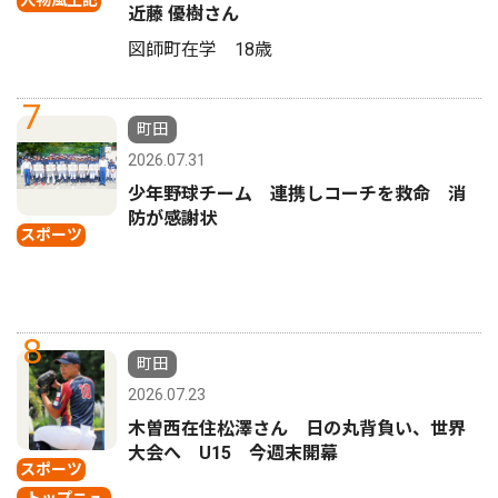
人物風土記
近藤 優樹さん
図師町在学 18歳
7
町田
2026.07.31
少年野球チーム 連携しコーチを救命 消
防が感謝状
スポーツ
8
町田
2026.07.23
木曽西在住松澤さん 日の丸背負い、世界
大会へ U15 今週末開幕
スポーツ