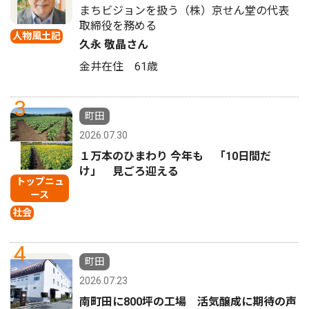
まちビジョンを扱う（株）京せん堂の代表
取締役を務める
人物風土記
久永 敬晶さん
金井在住 61歳
3
町田
2026.07.30
１万本のひまわり 今年も 「10日間だ
け」 見ごろ迎える
トップニュ
ース
社会
4
町田
2026.07.23
南町田に800坪の工場 活気醸成に期待の声