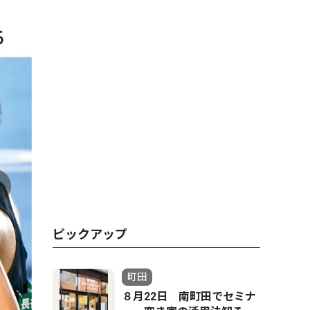
坪田監督（前方・右から２
ピックアップ
町田
８月22日 南町田でセミナ