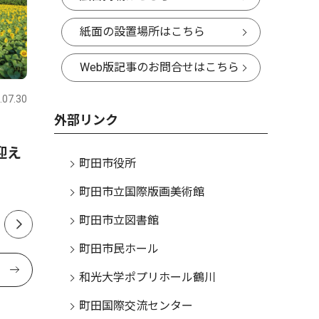
紙面の設置場所はこちら
トップニュース
経済
スポーツ
Web版記事のお問合せはこちら
.07.30
町田
2026.07.23
町田
外部リンク
も
南町田に800坪の工場 活気
中学軟式
迎え
醸成に期待の声
全試合を
町田市役所
町田市立国際版画美術館
町田市立図書館
町田市民ホール
和光大学ポプリホール鶴川
町田国際交流センター