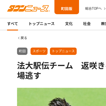
町田版
総合TOPへ
すべて
トップニュース
文化
社会
教
戻る
町田
スポーツ
トップニュース
法大駅伝チーム 返咲き
場逃す