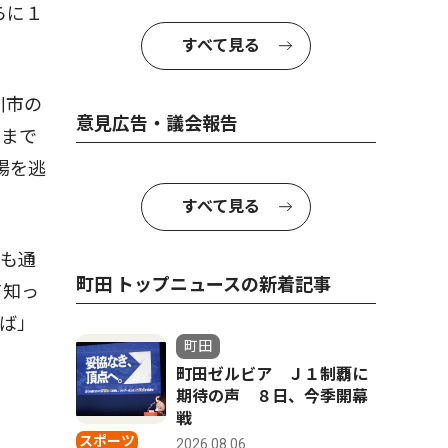
らに１
すべて見る
川市の
意見広告・議会報告
盤まで
場を逃
すべて見る
も通
町田 トップニュースの新着記事
て知っ
ば」
町田
町田ゼルビア Ｊ１制覇に
期待の声 ８日、今季開幕
戦
スポーツ
2026.08.06