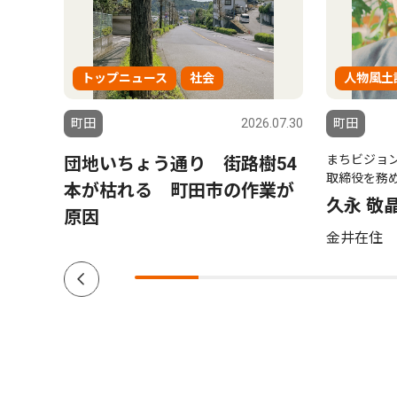
トップニュース
社会
人物風土
6.07.30
町田
2026.07.30
町田
まちビジョ
ノー
団地いちょう通り 街路樹54
取締役を務
歌声
本が枯れる 町田市の作業が
久永 敬
原因
金井在住 