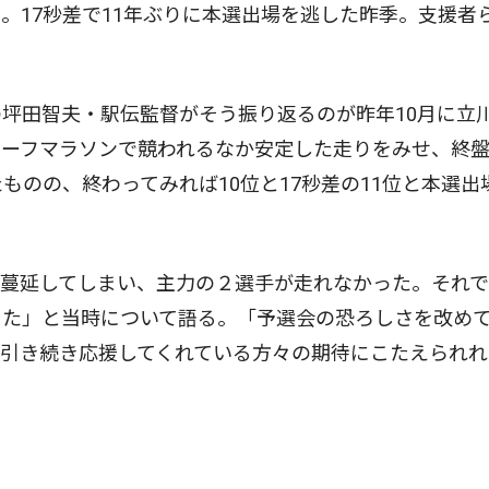
。17秒差で11年ぶりに本選出場を逃した昨季。支援者
の坪田智夫・駅伝監督がそう振り返るのが昨年10月に立
ハーフマラソンで競われるなか安定した走りをみせ、終
ものの、終わってみれば10位と17秒差の11位と本選出
蔓延してしまい、主力の２選手が走れなかった。それで
った」と当時について語る。「予選会の恐ろしさを改め
引き続き応援してくれている方々の期待にこたえられれ