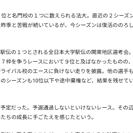
３位と名門校の１つに数えられる法大。直近の２シーズ
た昨季と苦戦が続いているが、今シーズンは復活ののろ
駅伝の１つとされる全日本大学駅伝の関東地区選考会
る７枠を争うレースにおいて９位と及ばなかったものの
がライバル校のエースに負けない走りを披露。他の選手
のシーズンも10位以下や途中棄権など、結果を残せて
予定だった。予選通過しないといけないレース。その
手たちの成長に手ごたえを感じたという。