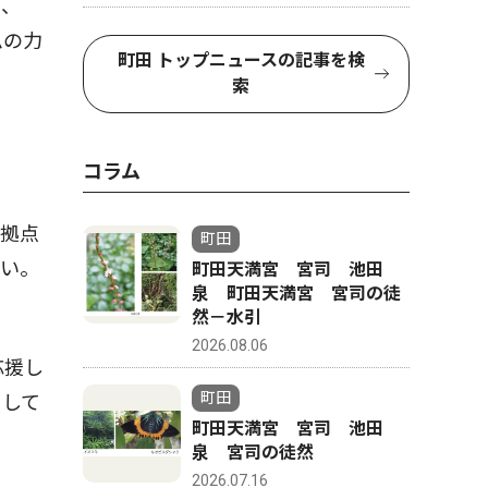
い、
ムの力
町田 トップニュースの記事を検
索
コラム
拠点
町田
たい。
町田天満宮 宮司 池田
泉 町田天満宮 宮司の徒
然－水引
2026.08.06
応援し
町田
として
町田天満宮 宮司 池田
泉 宮司の徒然
2026.07.16