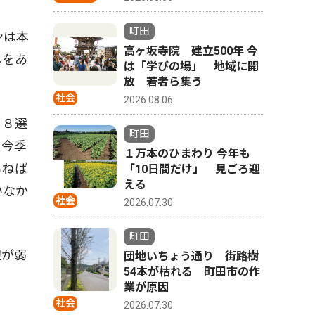
町田
ンは本
高ヶ坂寺院 建立500年 今
しをあ
は「学びの場」 地域に開
放 若者ら集う
社会
2026.08.06
。８選
町田
、今季
１万本のひまわり 今年も
もねば
「10日間だけ」 見ごろ迎
える
いなか
社会
2026.07.30
町田
辺が弱
団地いちょう通り 街路樹
54本が枯れる 町田市の作
業が原因
社会
2026.07.30