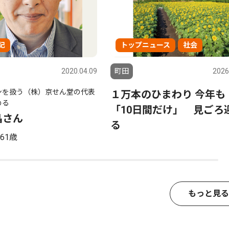
記
トップニュース
社会
2020.04.09
町田
2026
ンを扱う（株）京せん堂の代表
１万本のひまわり 今年
める
「10日間だけ」 見ごろ
晶さん
る
61歳
もっと見る