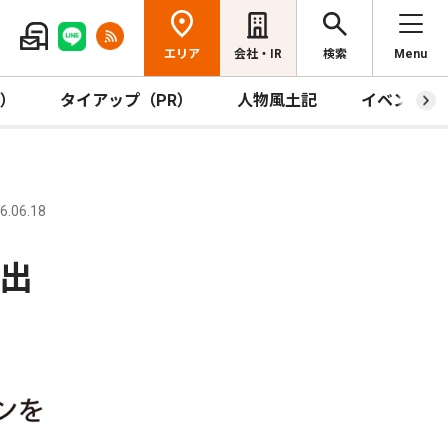
エリア
会社・IR
検索
Menu
R）
タイアップ（PR）
人物風土記
イベント
.06.18
 出