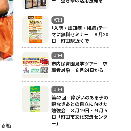
ー 空き家の活用法知る
町田
｢入院・認知症・相続｣テー
マに無料セミナー ８月20
日 町田駅近くで
町田
市内保育園見学ツアー 求
職者対象 ８月24日から
町田
第42回 障がいのある子の
親なきあとの自立に向けた
勉強会 ８月19日・９月５
日「町田市文化交流センタ
ー」
れる箱