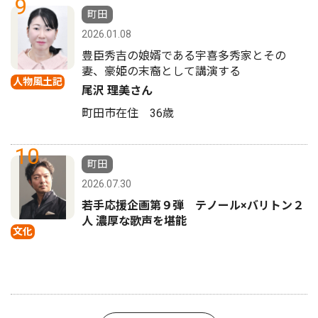
9
町田
2026.01.08
豊臣秀吉の娘婿である宇喜多秀家とその
妻、豪姫の末裔として講演する
人物風土記
尾沢 理美さん
町田市在住 36歳
10
町田
2026.07.30
若手応援企画第９弾 テノール×バリトン２
人 濃厚な歌声を堪能
文化