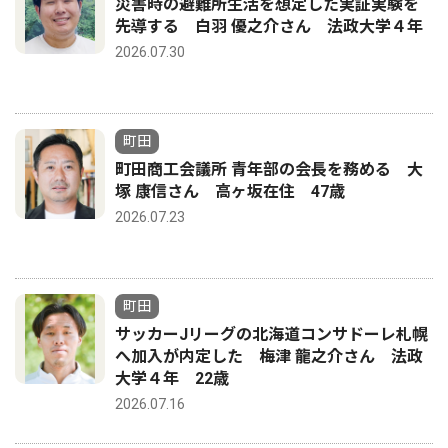
災害時の避難所生活を想定した実証実験を
先導する 白羽 優之介さん 法政大学４年
2026.07.30
町田
町田商工会議所 青年部の会長を務める 大
塚 康信さん 高ヶ坂在住 47歳
2026.07.23
町田
サッカーJリーグの北海道コンサドーレ札幌
へ加入が内定した 梅津 龍之介さん 法政
大学４年 22歳
2026.07.16