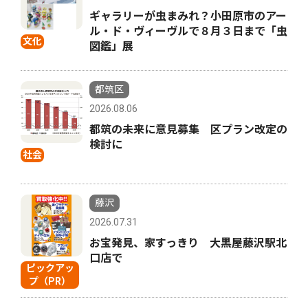
ギャラリーが虫まみれ？小田原市のアー
ル・ド・ヴィーヴルで８月３日まで「虫
文化
図鑑」展
都筑区
2026.08.06
都筑の未来に意見募集 区プラン改定の
検討に
社会
藤沢
2026.07.31
お宝発見、家すっきり 大黒屋藤沢駅北
口店で
ピックアッ
プ（PR）