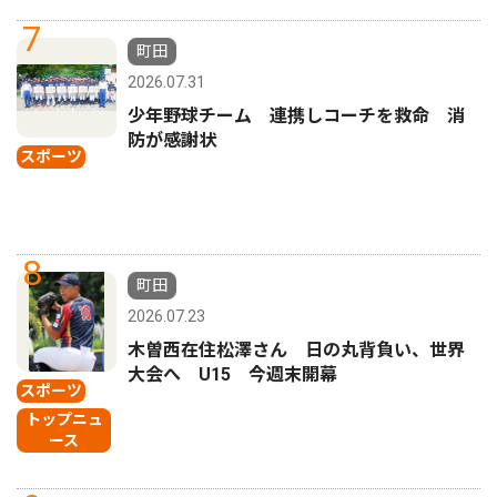
7
町田
2026.07.31
少年野球チーム 連携しコーチを救命 消
防が感謝状
スポーツ
8
町田
2026.07.23
木曽西在住松澤さん 日の丸背負い、世界
大会へ U15 今週末開幕
スポーツ
トップニュ
ース