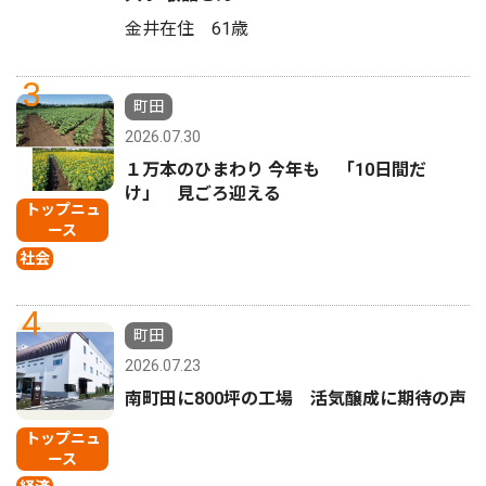
金井在住 61歳
3
町田
2026.07.30
１万本のひまわり 今年も 「10日間だ
け」 見ごろ迎える
トップニュ
ース
社会
4
町田
2026.07.23
南町田に800坪の工場 活気醸成に期待の声
トップニュ
ース