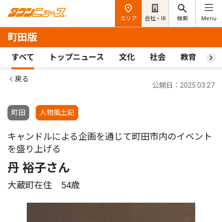
エリア
会社・IR
検索
Menu
町田版
すべて
トップニュース
文化
社会
教育
ス
戻る
公開日：2025.03.27
町田
人物風土記
キャンドルによる企画を通じて町田市内のイベント
を盛り上げる
丹 裕子さん
大蔵町在住 54歳