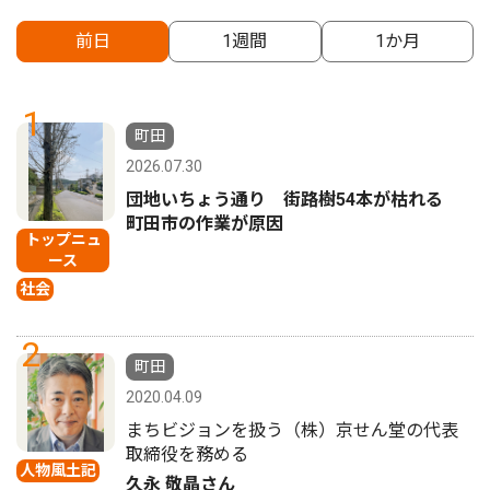
前日
1週間
1か月
1
町田
2026.07.30
団地いちょう通り 街路樹54本が枯れる
町田市の作業が原因
トップニュ
ース
社会
2
町田
2020.04.09
まちビジョンを扱う（株）京せん堂の代表
取締役を務める
人物風土記
久永 敬晶さん