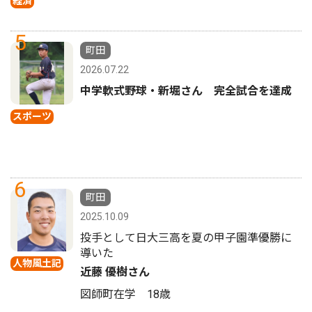
経済
5
町田
2026.07.22
中学軟式野球・新堀さん 完全試合を達成
スポーツ
6
町田
2025.10.09
投手として日大三高を夏の甲子園準優勝に
導いた
人物風土記
近藤 優樹さん
図師町在学 18歳