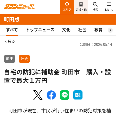
エリア
会社・IR
検索
Menu
町田版
すべて
トップニュース
文化
社会
教育
ス
戻る
公開日：2026.05.14
町田
社会
自宅の防犯に補助金 町田市 購入・設
置で最大１万円
町田市が現在、市民が行う住まいの防犯対策を補