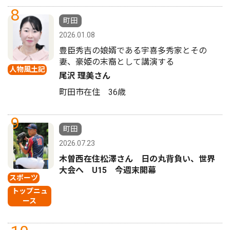
8
町田
2026.01.08
豊臣秀吉の娘婿である宇喜多秀家とその
妻、豪姫の末裔として講演する
人物風土記
尾沢 理美さん
町田市在住 36歳
9
町田
2026.07.23
木曽西在住松澤さん 日の丸背負い、世界
大会へ U15 今週末開幕
スポーツ
トップニュ
ース