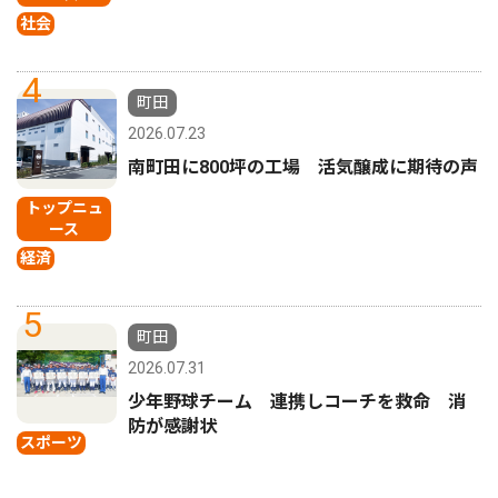
社会
4
町田
2026.07.23
南町田に800坪の工場 活気醸成に期待の声
トップニュ
ース
経済
5
町田
2026.07.31
少年野球チーム 連携しコーチを救命 消
防が感謝状
スポーツ