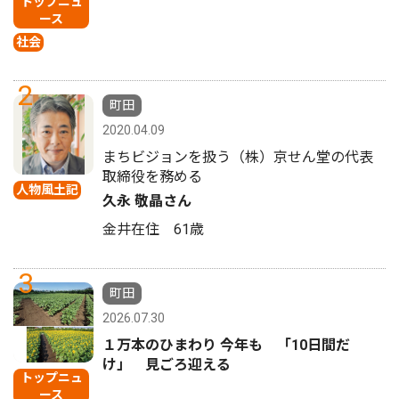
トップニュ
ース
社会
2
町田
2020.04.09
まちビジョンを扱う（株）京せん堂の代表
取締役を務める
人物風土記
久永 敬晶さん
金井在住 61歳
3
町田
2026.07.30
１万本のひまわり 今年も 「10日間だ
け」 見ごろ迎える
トップニュ
ース