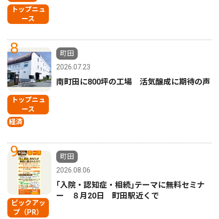
トップニュ
ース
8
町田
2026.07.23
南町田に800坪の工場 活気醸成に期待の声
トップニュ
ース
経済
9
町田
2026.08.06
｢入院・認知症・相続｣テーマに無料セミナ
ー ８月20日 町田駅近くで
ピックアッ
プ（PR）