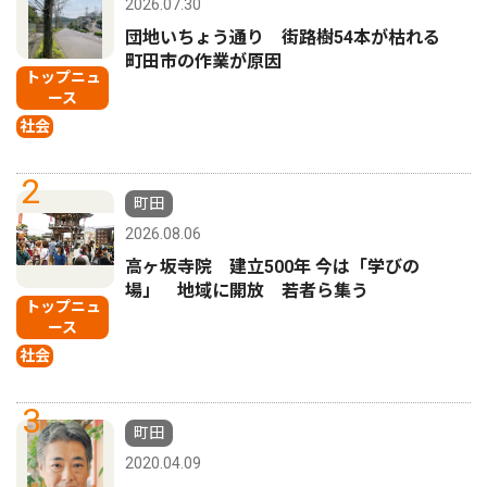
2026.07.30
団地いちょう通り 街路樹54本が枯れる
町田市の作業が原因
トップニュ
ース
社会
2
町田
2026.08.06
高ヶ坂寺院 建立500年 今は「学びの
場」 地域に開放 若者ら集う
トップニュ
ース
社会
3
町田
2020.04.09