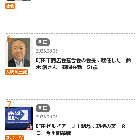
社会
6
町田
2026.08.06
町田市商店会連合会の会長に就任した 鈴
木 創さん 鶴間在勤 51歳
人物風土記
7
町田
2026.08.06
町田ゼルビア Ｊ１制覇に期待の声 ８
日、今季開幕戦
スポーツ