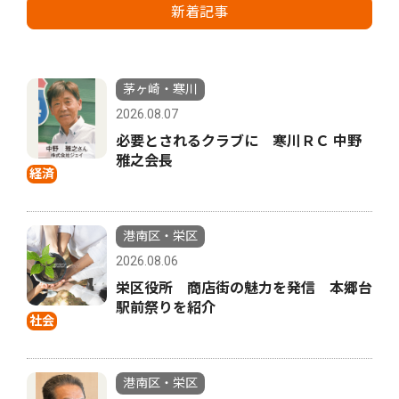
新着記事
茅ヶ崎・寒川
2026.08.07
必要とされるクラブに 寒川ＲＣ 中野
雅之会長
経済
港南区・栄区
2026.08.06
栄区役所 商店街の魅力を発信 本郷台
駅前祭りを紹介
社会
港南区・栄区