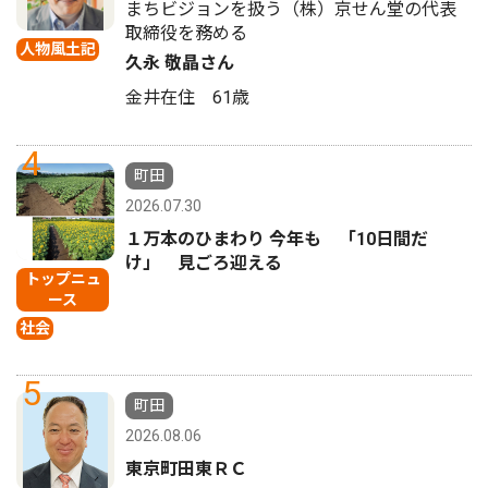
まちビジョンを扱う（株）京せん堂の代表
取締役を務める
人物風土記
久永 敬晶さん
金井在住 61歳
4
町田
2026.07.30
１万本のひまわり 今年も 「10日間だ
け」 見ごろ迎える
トップニュ
ース
社会
5
町田
2026.08.06
東京町田東ＲＣ