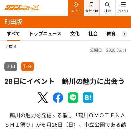
エリア
会社・IR
検索
Menu
町田版
すべて
トップニュース
文化
社会
教育
ス
戻る
公開日：2026.06.11
町田
社会
28日にイベント 鶴川の魅力に出会う
鶴川の魅力を発信する催し「鶴川ＯＭＯＴＥＮＡ
ＳＨＩ祭り」が６月28日（日）、市立公園である鶴