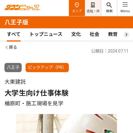
エリア
会社・IR
検索
Menu
八王子版
すべて
トップニュース
文化
社会
教育
ス
戻る
公開日：2024.07.11
八王子
ピックアップ（PR）
大東建託
大学生向け仕事体験
楢原町・施工現場を見学