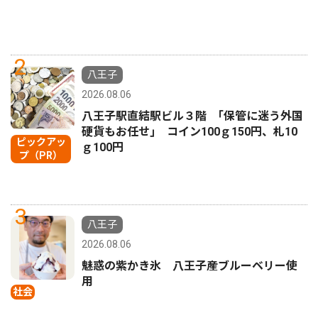
2
八王子
2026.08.06
八王子駅直結駅ビル３階 ｢保管に迷う外国
硬貨もお任せ｣ コイン100ｇ150円、札10
ピックアッ
ｇ100円
プ（PR）
3
八王子
2026.08.06
魅惑の紫かき氷 八王子産ブルーベリー使
用
社会