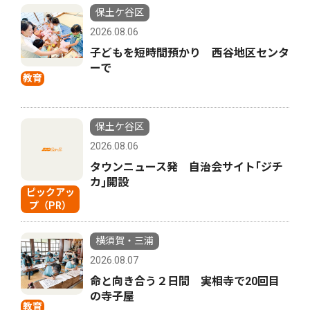
保土ケ谷区
2026.08.06
子どもを短時間預かり 西谷地区センタ
ーで
教育
保土ケ谷区
2026.08.06
タウンニュース発 自治会サイト｢ジチ
カ｣開設
ピックアッ
プ（PR）
横須賀・三浦
2026.08.07
命と向き合う２日間 実相寺で20回目
の寺子屋
教育