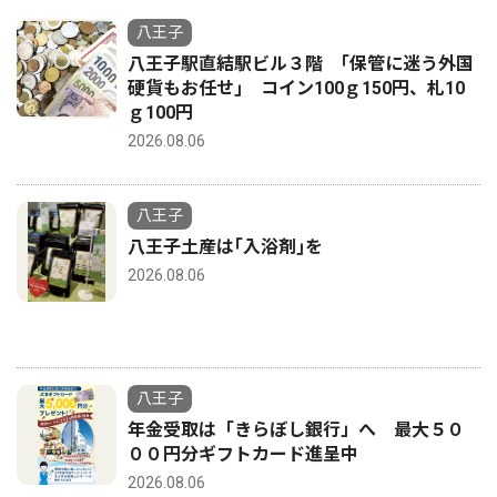
八王子
八王子駅直結駅ビル３階 ｢保管に迷う外国
硬貨もお任せ｣ コイン100ｇ150円、札10
ｇ100円
2026.08.06
八王子
八王子土産は｢入浴剤｣を
2026.08.06
八王子
年金受取は「きらぼし銀行」へ 最大５０
００円分ギフトカード進呈中
2026.08.06