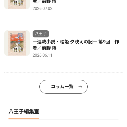
者／前野 博
2026.07.02
八王子
―連載小説・松姫 夕映えの記― 第9回 作
者／前野 博
2026.06.11
コラム一覧
八王子編集室