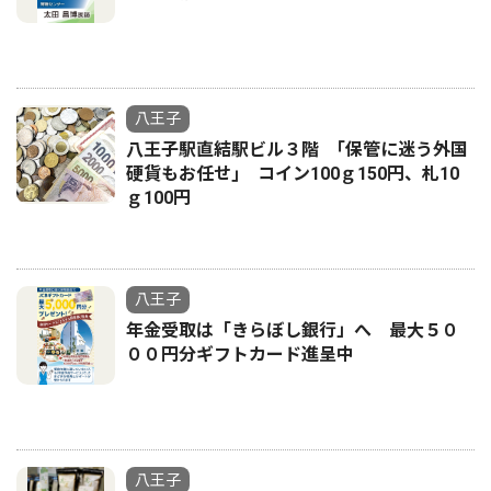
八王子
八王子駅直結駅ビル３階 ｢保管に迷う外国
硬貨もお任せ｣ コイン100ｇ150円、札10
ｇ100円
八王子
年金受取は「きらぼし銀行」へ 最大５０
００円分ギフトカード進呈中
八王子