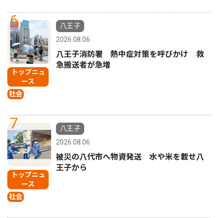
6
八王子
2026.08.06
八王子消防署 熱中症対策を呼びかけ 救
急搬送者が急増
トップニュ
ース
社会
7
八王子
2026.08.06
被災の八代市へ物資発送 水や米を載せ八
王子から
トップニュ
ース
社会