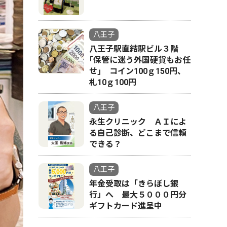
八王子
八王子駅直結駅ビル３階
｢保管に迷う外国硬貨もお任
せ｣ コイン100ｇ150円、
札10ｇ100円
八王子
永生クリニック ＡＩによ
る自己診断、どこまで信頼
できる？
八王子
年金受取は「きらぼし銀
行」へ 最大５０００円分
ギフトカード進呈中