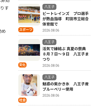
は非効
八王子
張りす
ビートレインズ プロ選手
が熱血指導 町田市立総合
体育館で
スポーツ
2026.08.06
勤め
八王子
活気で縁結ぶ 真夏の祭典
８月７日〜９日 八王子ま
つり
文化
2026.08.06
八王子
魅惑の紫かき氷 八王子産
ブルーベリー使用
2026.08.06
社会