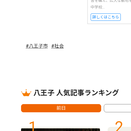
舎を構え、広大な敷地
中学校...
詳しくはこちら
#八王子市
#社会
八王子 人気記事ランキング
前日
1
2