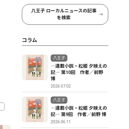
八王子 ローカルニュースの記事
を検索
コラム
八王子
―連載小説・松姫 夕映えの
記― 第10回 作者／前野
博
2026.07.02
八王子
―連載小説・松姫 夕映えの
記― 第9回 作者／前野 博
4
5
2026.06.11