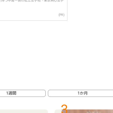
を持つ中高一貫の私立女子校「東京純心女子
(PR)
1週間
1か月
3