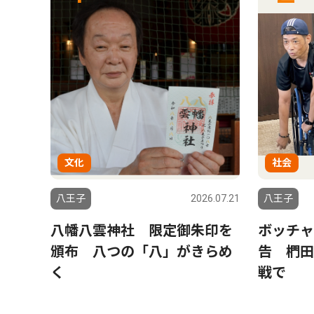
文化
社会
6.07.30
八王子
2026.07.21
八王子
析
八幡八雲神社 限定御朱印を
ボッチャ
の生
頒布 八つの「八」がきらめ
告 椚田
く
戦で