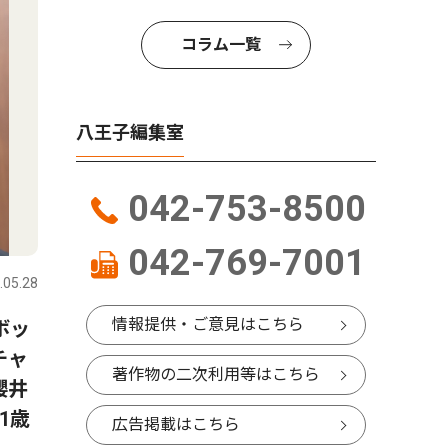
コラム一覧
八王子編集室
042-753-8500
文化
スポーツ
042-769-7001
.05.28
八王子
2026.08.04
八王子
情報提供・ご意見はこちら
ボッ
クラシック音楽が語る哲学
八王子実
チャ
八王子市生涯学習センターで
表登録メ
著作物の二次利用等はこちら
櫻井
市民自由講座
部エース
1歳
広告掲載はこちら