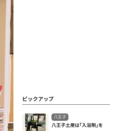
ピックアップ
八王子
八王子土産は｢入浴剤｣を