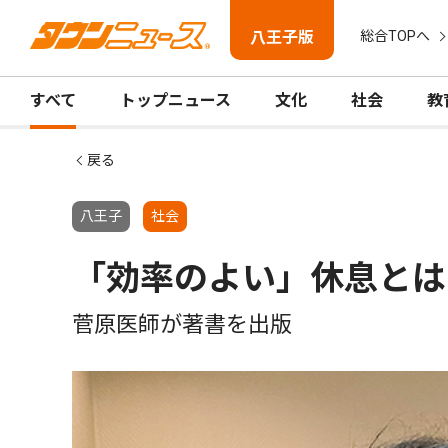
八王子版
総合TOPへ
すべて
トップニュース
文化
社会
教
戻る
八王子
社会
「効率のよい」休息とは
菅原医師が著書を出版