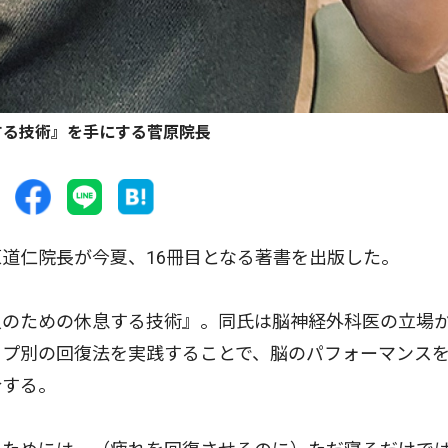
する技術』を手にする菅原院長
道仁院長が今夏、16冊目となる著書を出版した。
のための休息する技術』。同氏は脳神経外科医の立場
イプ別の回復法を実践することで、脳のパフォーマンス
介する。