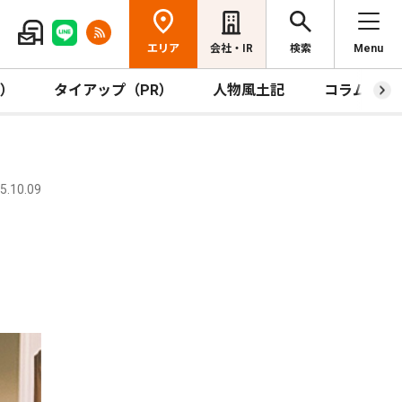
エリア
会社・IR
検索
Menu
R）
タイアップ（PR）
人物風土記
コラム
.10.09