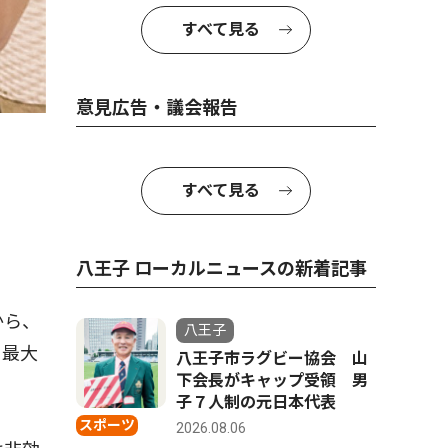
すべて見る
意見広告・議会報告
すべて見る
八王子 ローカルニュースの新着記事
から、
八王子
を最大
八王子市ラグビー協会 山
下会長がキャップ受領 男
子７人制の元日本代表
スポーツ
2026.08.06