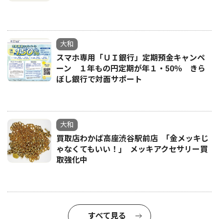
大和
スマホ専用「ＵＩ銀行」定期預金キャンペ
ーン １年もの円定期が年１・50％ きら
ぼし銀行で対面サポート
大和
買取店わかば高座渋谷駅前店 ｢金メッキじ
ゃなくてもいい！｣ メッキアクセサリー買
取強化中
すべて見る