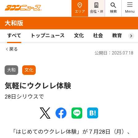
エリア
会社・IR
検索
Menu
大和版
すべて
トップニュース
文化
社会
教育
ス
戻る
公開日：2025.07.18
大和
文化
気軽にウクレレ体験
28日シリウスで
「はじめてのウクレレ体験」が７月28日（月）、