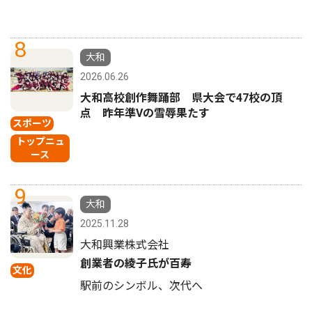
8
大和
2026.06.26
大和高校創作舞踊部 県大会で47校の頂
点 昨年準Vの雪辱果たす
スポーツ
トップニュ
ース
9
大和
2025.11.28
大和興業株式会社
創業者の綾子氏が百寿
文化
駅前のシンボル、次代へ