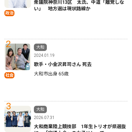
衆議院神奈川13区 太氏、中道「離党しな
い」 地方選は現状路線か
政治
2
大和
2024.01.19
歌手・小金沢昇司さん 死去
大和市出身 65歳
社会
3
大和
2026.07.31
大和商業陸上競技部 1年生トリオが県選抜