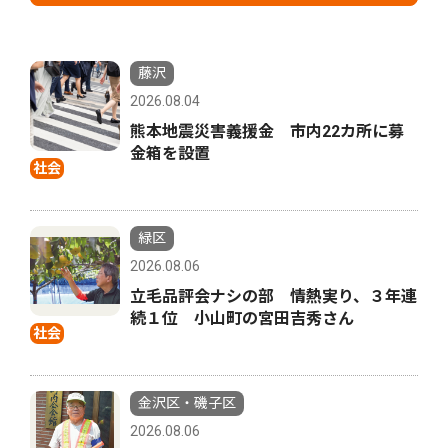
藤沢
2026.08.04
熊本地震災害義援金 市内22カ所に募
金箱を設置
社会
緑区
2026.08.06
立毛品評会ナシの部 情熱実り、３年連
続１位 小山町の宮田吉秀さん
社会
金沢区・磯子区
2026.08.06