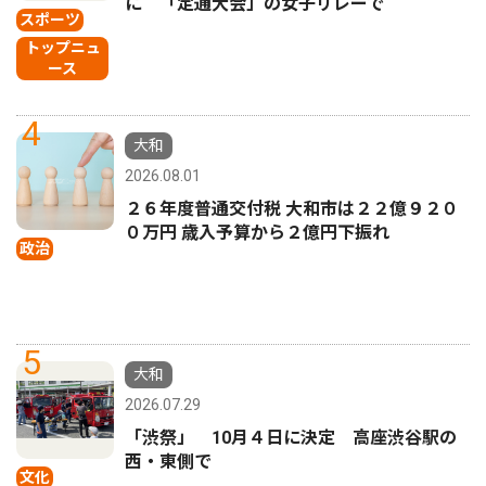
に 「定通大会」の女子リレーで
スポーツ
トップニュ
ース
4
大和
2026.08.01
２６年度普通交付税 大和市は２２億９２０
０万円 歳入予算から２億円下振れ
政治
5
大和
2026.07.29
「渋祭」 10月４日に決定 高座渋谷駅の
西・東側で
文化