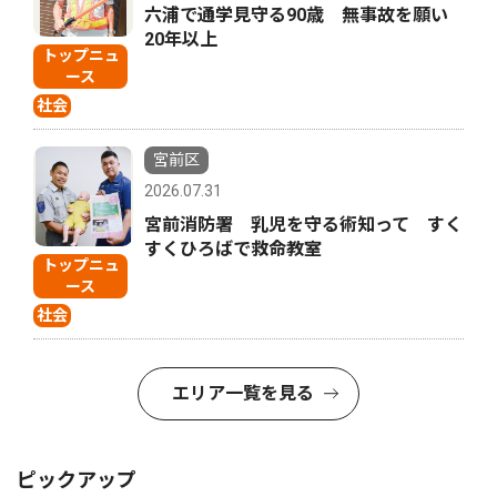
六浦で通学見守る90歳 無事故を願い
20年以上
トップニュ
ース
社会
宮前区
2026.07.31
宮前消防署 乳児を守る術知って すく
すくひろばで救命教室
トップニュ
ース
社会
エリア一覧を見る
ピックアップ