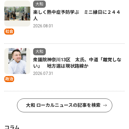
大和
楽しく熱中症予防学ぶ ミニ縁日に２４４
人
2026.08.01
社会
大和
衆議院神奈川13区 太氏、中道「離党しな
い」 地方選は現状路線か
2026.07.31
政治
大和 ローカルニュースの記事を検索
コラム