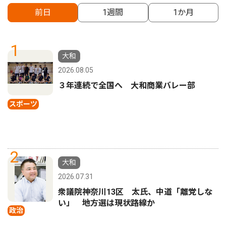
前日
1週間
1か月
1
大和
2026.08.05
３年連続で全国へ 大和商業バレー部
スポーツ
2
大和
2026.07.31
衆議院神奈川13区 太氏、中道「離党しな
い」 地方選は現状路線か
政治