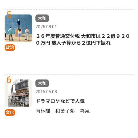
5
大和
2026.08.01
２６年度普通交付税 大和市は２２億９２０
０万円 歳入予算から２億円下振れ
政治
6
大和
2015.05.08
ドラマロケなどで人気
南林間 和菓子処 喜泉
文化