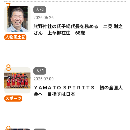
7
大和
2026.06.26
熊野神社の氏子総代長を務める 二見 則之
さん 上草柳在住 68歳
人物風土記
8
大和
2026.07.09
ＹＡＭＡＴＯ ＳＰＩＲＩＴＳ 初の全国大
会へ 目指すは日本一
スポーツ
9