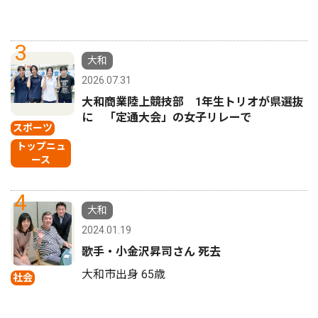
3
大和
2026.07.31
大和商業陸上競技部 1年生トリオが県選抜
に 「定通大会」の女子リレーで
スポーツ
トップニュ
ース
4
大和
2024.01.19
歌手・小金沢昇司さん 死去
大和市出身 65歳
社会