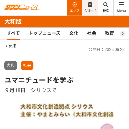
エリア
会社・IR
検索
Menu
大和版
すべて
トップニュース
文化
社会
教育
ス
戻る
公開日：2025.08.22
大和
社会
ユマニチュードを学ぶ
９月18日 シリウスで