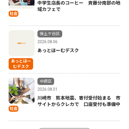
中学生店長のコーヒー 斉藤分南部の地
域カフェで
社会
保土ケ谷区
2026.08.06
あっとほーむデスク
あっとほー
むデスク
中原区
2026.08.01
川崎市 熊本地震、寄付受付始まる 市
サイトからクレカで 口座受付も準備中
社会